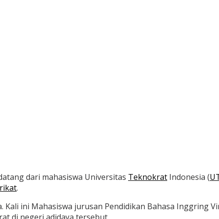
datang dari mahasiswa Universitas
Teknokrat
Indonesia (
UT
rikat
.
a. Kali ini Mahasiswa jurusan Pendidikan Bahasa Inggring 
t di negeri adidaya tersebut.