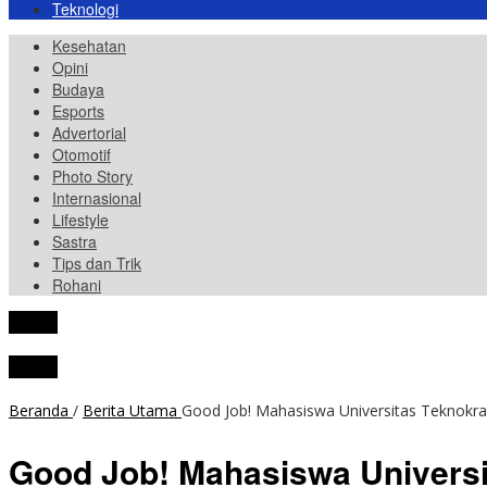
Teknologi
Kesehatan
Opini
Budaya
Esports
Advertorial
Otomotif
Photo Story
Internasional
Lifestyle
Sastra
Tips dan Trik
Rohani
tutup
tutup
Beranda
/
Berita Utama
Good Job! Mahasiswa Universitas Teknokrat
Good Job! Mahasiswa Universit