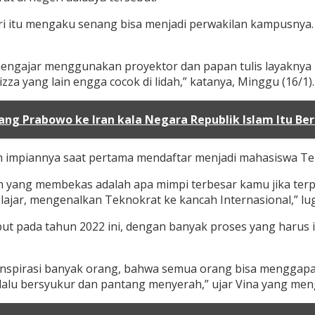
ri itu mengaku senang bisa menjadi perwakilan kampusnya.
mengajar menggunakan proyektor dan papan tulis layaknya k
za yang lain engga cocok di lidah,” katanya, Minggu (16/1).
ng Prabowo ke Iran kala Negara Republik Islam Itu Ber
ah impiannya saat pertama mendaftar menjadi mahasiswa Te
aan yang membekas adalah apa mimpi terbesar kamu jika te
ajar, mengenalkan Teknokrat ke kancah Internasional,” lu
ut pada tahun 2022 ini, dengan banyak proses yang harus 
enginspirasi banyak orang, bahwa semua orang bisa mengga
alu bersyukur dan pantang menyerah,” ujar Vina yang meng