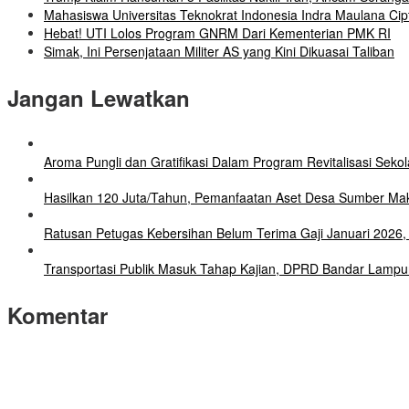
Mahasiswa Universitas Teknokrat Indonesia Indra Maulana Cipt
Hebat! UTI Lolos Program GNRM Dari Kementerian PMK RI
Simak, Ini Persenjataan Militer AS yang Kini Dikuasai Taliban
Jangan Lewatkan
Aroma Pungli dan Gratifikasi Dalam Program Revitalisasi Seko
Hasilkan 120 Juta/Tahun, Pemanfaatan Aset Desa Sumber Mak
Ratusan Petugas Kebersihan Belum Terima Gaji Januari 202
Transportasi Publik Masuk Tahap Kajian, DPRD Bandar Lampu
Komentar