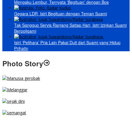
Mengaku Lembur, Ternyata ‘Begituan’ dengan Bos
Gegara LDR, Istri Begituan dengan Teman Suami
Tak Sanggup Servis Ranjang Satiap Hari, Istri Izinkan Suami
Berpoligami
Istri ‘Pelihara’ Pria Lain Pakai Duit dari Suami yang Hidup
Prihatin
Photo Story
MENGIBA
PARKIR SEMBARANG
SEJAK DINI
TETAP SEMANGAT
BERJIBAKU