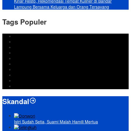
Kinar Resto, Rekomendasi Tempat Kuliner di Bandar
Lampung Bersama Keluarga dan Orang Tersayang
Tags Populer
DPRD Bandar Lampung
Lampung
Iran
pemkot bandar lampung
Jokowi
DPRD Bandarlampung
Israel
Wiyadi
Prabowo
paripurna
Skandal
Istri Sudah Setia, Suami Malah Hamili Mertua