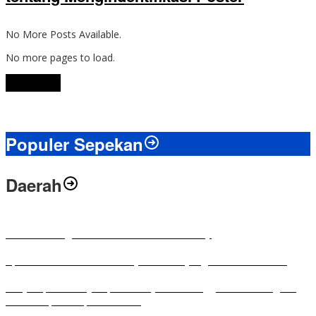
No More Posts Available.
No more pages to load.
View More
Populer Sepekan
Daerah
Antusias Warga di Reses Ketua DPRD Mesuji
Apresiasi Ketua DPRD Mesuji di Hut Bayangkara ke-80 Tahun
Penyampaian LKPJ Bupati Mesuji Tahun Anggaran 2025 Digelar
dalam Rapat Paripurna DPRD