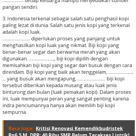
………………. setiap keluarga mampu menyediakan sumber
pangan sendiri.
3. Indonesia terkenal sebagai salah satu penghasil kopi
paling lezat di dunia. Salah satu jenis kopi yang terkenal
adalah kopi luak.
……………………. diperlukan proses yang panjang untuk
menghasilkan kopi luak yang nikmat. Biji kopi yang
benar-benar segar dan berwarna merah yang akan
digunakan. ………………….., biji kopi dipilih dengan
memisahkan biji kopi yang segar dan busuk dengan cara
direndam. Biji kopi yang baik akan tenggelam, …………………..
… yang busuk akan mengapung, ………………….… biji kopi
tersebut diberikan kepada musang atau luak jenis
binturong dan bulan (luak pemakan kopi). Dalam proses
ini, luak mempunyai peran yang sangat penting karena
indra penciumannya hanya akan memilih biji kopi
sempurna.
Baca Juga:
Kritisi Renovasi Kemendikbudristek
Rp6,5 M, DPR: 40 Ribu SMP Belum Terakses Listrik!