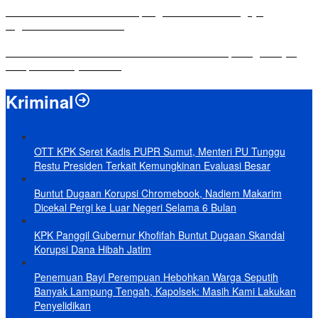
Komisi IV DPRD Bandar Lampung Tekankan Pentingnya
Digitalisasi Sekolah Dasar
Yuni Karnelis Bentuk Komunitas Teluk Menanam, Warga Diajak
Hidupkan Budaya Tanam
Kriminal
OTT KPK Seret Kadis PUPR Sumut, Menteri PU Tunggu
Restu Presiden Terkait Kemungkinan Evaluasi Besar
Buntut Dugaan Korupsi Chromebook, Nadiem Makarim
Dicekal Pergi ke Luar Negeri Selama 6 Bulan
KPK Panggil Gubernur Khofifah Buntut Dugaan Skandal
Korupsi Dana Hibah Jatim
Penemuan Bayi Perempuan Hebohkan Warga Seputih
Banyak Lampung Tengah, Kapolsek: Masih Kami Lakukan
Penyelidikan