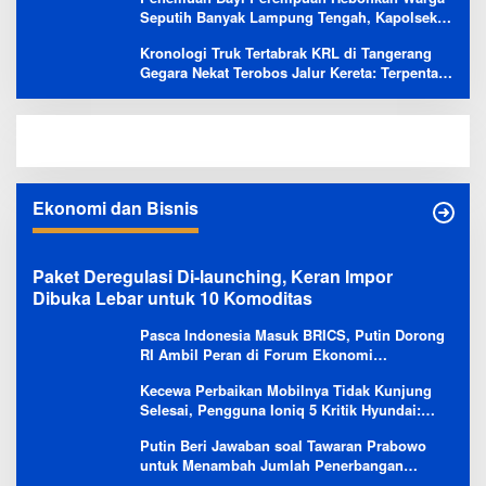
Seputih Banyak Lampung Tengah, Kapolsek:
Masih Kami Lakukan Penyelidikan
Kronologi Truk Tertabrak KRL di Tangerang
Gegara Nekat Terobos Jalur Kereta: Terpental,
Timpa 2 Motor
Ekonomi dan Bisnis
Paket Deregulasi Di-launching, Keran Impor
Dibuka Lebar untuk 10 Komoditas
Pasca Indonesia Masuk BRICS, Putin Dorong
RI Ambil Peran di Forum Ekonomi
Besutannya
Kecewa Perbaikan Mobilnya Tidak Kunjung
Selesai, Pengguna Ioniq 5 Kritik Hyundai:
Gencar Promosi tapi Buruk Layanan After-
Putin Beri Jawaban soal Tawaran Prabowo
Sales
untuk Menambah Jumlah Penerbangan
Langsung Rusia-Indonesia