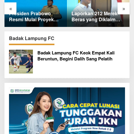
«
»
Laporkan 212 Merek
Terungkap, Ternyata Ini
Beras yang Diklaim
Alasan Basarnas
Bermasalah, Mentan
Evakuasi Juliana
Amran Klaim Sudah
Marins Tanpa
Telepon Kapolri dan
Helikopter
Badak Lampung FC
Jaksa Agung
Badak Lampung FC Keok Empat Kali
Beruntun, Begini Dalih Sang Pelatih