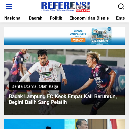
L
e
w
Nasional
Daerah
Politik
Ekonomi dan Bisnis
Entert
a
t
i
k
e
k
o
n
t
e
n
Berita Utama
,
Olah Raga
Badak Lampung FC Keok Empat Kali Beruntun,
Begini Dalih Sang Pelatih