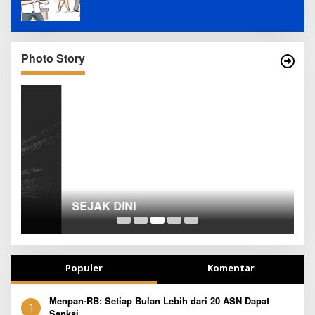
Photo Story
SEJAK DINI
T
Populer
Komentar
Menpan-RB: Setiap Bulan Lebih dari 20 ASN Dapat
1
Sanksi