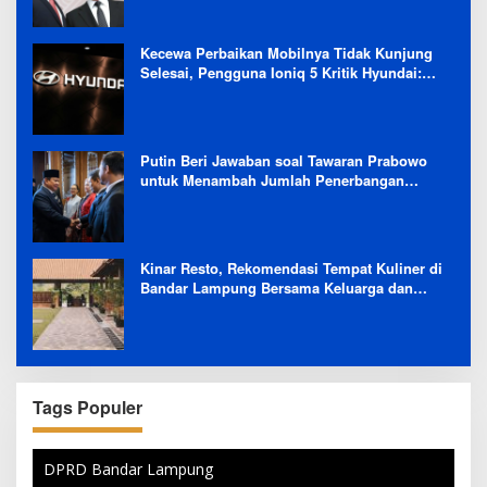
Kecewa Perbaikan Mobilnya Tidak Kunjung
Selesai, Pengguna Ioniq 5 Kritik Hyundai:
Gencar Promosi tapi Buruk Layanan After-
Sales
Putin Beri Jawaban soal Tawaran Prabowo
untuk Menambah Jumlah Penerbangan
Langsung Rusia-Indonesia
Kinar Resto, Rekomendasi Tempat Kuliner di
Bandar Lampung Bersama Keluarga dan
Orang Tersayang
Tags Populer
DPRD Bandar Lampung