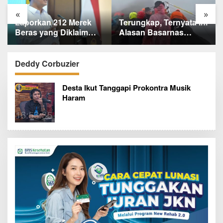
«
»
Laporkan 212 Merek
Terungkap, Ternyata Ini
Beras yang Diklaim
Alasan Basarnas
Bermasalah, Mentan
Evakuasi Juliana
Amran Klaim Sudah
Marins Tanpa
Telepon Kapolri dan
Helikopter
Deddy Corbuzier
Jaksa Agung
Desta Ikut Tanggapi Prokontra Musik
Haram