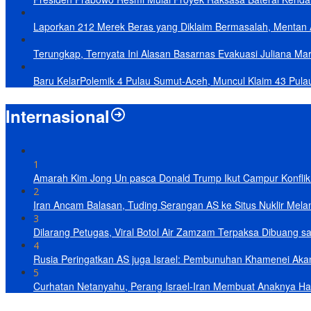
Laporkan 212 Merek Beras yang Diklaim Bermasalah, Mentan 
Terungkap, Ternyata Ini Alasan Basarnas Evakuasi Juliana Mar
Baru KelarPolemik 4 Pulau Sumut-Aceh, Muncul Klaim 43 Pula
Internasional
1
Amarah Kim Jong Un pasca Donald Trump Ikut Campur Konflik 
2
Iran Ancam Balasan, Tuding Serangan AS ke Situs Nuklir Mel
3
Dilarang Petugas, Viral Botol Air Zamzam Terpaksa Dibuang s
4
Rusia Peringatkan AS juga Israel: Pembunuhan Khamenei Ak
5
Curhatan Netanyahu, Perang Israel-Iran Membuat Anaknya Ha