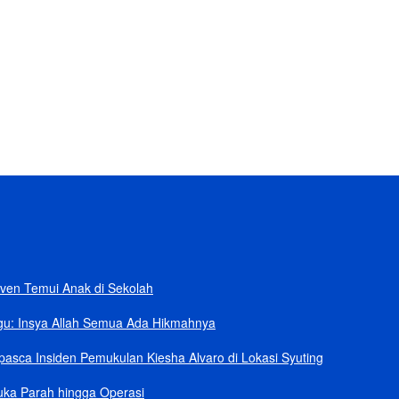
ban
rik Senilai Rp95,5 Triliun
 Klaim Sudah Telepon Kapolri dan Jaksa Agung
npa Helikopter
ang Kini dalam Sengketa
ven Temui Anak di Sekolah
gu: Insya Allah Semua Ada Hikmahnya
asca Insiden Pemukulan Kiesha Alvaro di Lokasi Syuting
uka Parah hingga Operasi