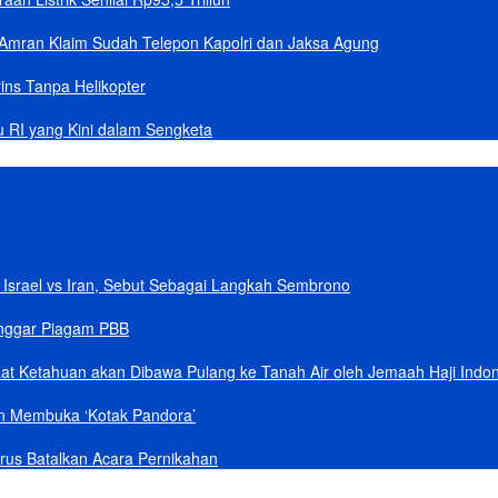
Amran Klaim Sudah Telepon Kapolri dan Jaksa Agung
ins Tanpa Helikopter
u RI yang Kini dalam Sengketa
Israel vs Iran, Sebut Sebagai Langkah Sembrono
anggar Piagam PBB
aat Ketahuan akan Dibawa Pulang ke Tanah Air oleh Jemaah Haji Indo
an Membuka ‘Kotak Pandora’
rus Batalkan Acara Pernikahan