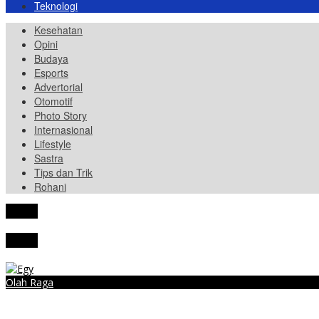
Teknologi
Kesehatan
Opini
Budaya
Esports
Advertorial
Otomotif
Photo Story
Internasional
Lifestyle
Sastra
Tips dan Trik
Rohani
tutup
tutup
Olah Raga
Egy Maulana Ukir Debut Gemilang di FK Senica