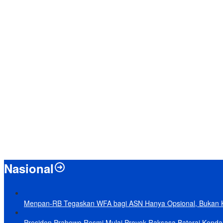
Nasional
Menpan-RB Tegaskan WFA bagi ASN Hanya Opsional, Bukan 
Presiden Prabowo Resmi Mulai Proyek Raksasa Baterai Kendaraa