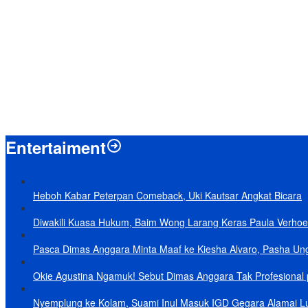
Menpan-RB Tegaskan WFA bagi ASN Hanya Opsional, Bukan Kewaji
Presiden Prabowo Resmi Mulai Proyek Raksasa Baterai Kendaraan List
Laporkan 212 Merek Beras yang Diklaim Bermasalah, Mentan Amran
Terungkap, Ternyata Ini Alasan Basarnas Evakuasi Juliana Marins Ta
Baru KelarPolemik 4 Pulau Sumut-Aceh, Muncul Klaim 43 Pulau RI y
Entertaiment
Heboh Kabar Peterpan Comeback, Uki Kautsar Angkat Bicara
Diwakili Kuasa Hukum, Baim Wong Larang Keras Paula Verhoe
Pasca Dimas Anggara Minta Maaf ke Kiesha Alvaro, Pasha Un
Okie Agustina Ngamuk! Sebut Dimas Anggara Tak Profesional p
Nyemplung ke Kolam, Suami Inul Masuk IGD Gegara Alamai L