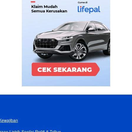
Kewajiban
n Listrik Senilai Rp95,5 Triliun