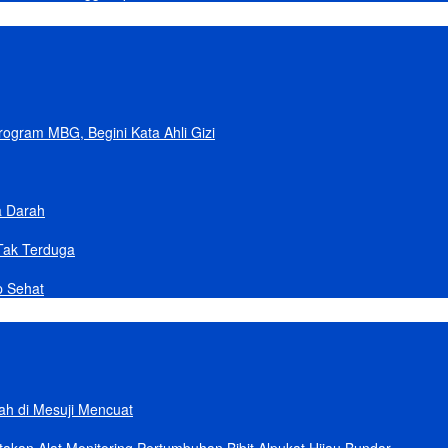
gram MBG, Begini Kata Ahli Gizi
a Darah
Tak Terduga
p Sehat
lah di Mesuji Mencuat