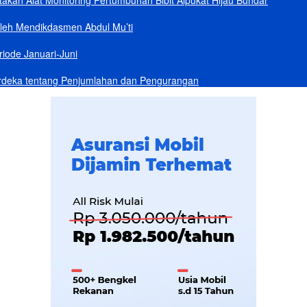
akan Alat Monitoring Pertumbuhan Bibit Alpukat Hijau Bundar
Oleh Mendikdasmen Abdul Mu’ti
iode Januari-Juni
rdeka tentang Penjumlahan dan Pengurangan