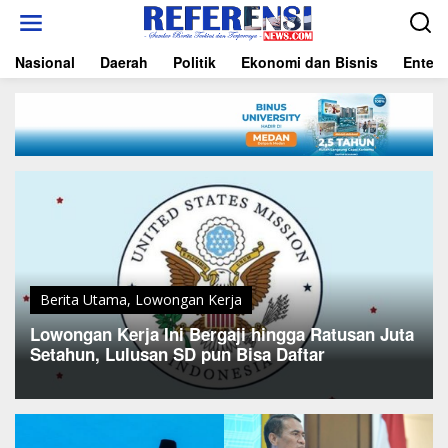
L
e
w
Nasional
Daerah
Politik
Ekonomi dan Bisnis
Entert
a
t
i
k
e
k
o
n
t
e
n
Berita Utama
,
Lowongan Kerja
Lowongan Kerja Ini Bergaji hingga Ratusan Juta
Setahun, Lulusan SD pun Bisa Daftar