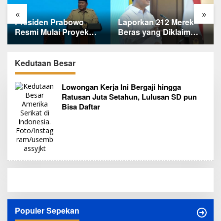
«
»
Presiden Prabowo
Laporkan 212 Merek
Resmi Mulai Proyek
Beras yang Diklaim
Raksasa Baterai
Bermasalah, Mentan
Kendaraan Listrik
Amran Klaim Sudah
Senilai Rp95,5 Triliun
Telepon Kapolri dan
Kedutaan Besar
Jaksa Agung
Lowongan Kerja Ini Bergaji hingga
Ratusan Juta Setahun, Lulusan SD pun
Bisa Daftar
Populer Sepekan