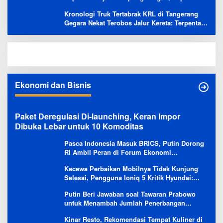
Masih Kami Lakukan Penyelidikan
Kronologi Truk Tertabrak KRL di Tangerang
Gegara Nekat Terobos Jalur Kereta: Terpental,
Timpa 2 Motor
Ekonomi dan Bisnis
Paket Deregulasi Di-launching, Keran Impor
Dibuka Lebar untuk 10 Komoditas
Pasca Indonesia Masuk BRICS, Putin Dorong
RI Ambil Peran di Forum Ekonomi
Besutannya
Kecewa Perbaikan Mobilnya Tidak Kunjung
Selesai, Pengguna Ioniq 5 Kritik Hyundai:
Gencar Promosi tapi Buruk Layanan After-
Putin Beri Jawaban soal Tawaran Prabowo
Sales
untuk Menambah Jumlah Penerbangan
Langsung Rusia-Indonesia
Kinar Resto, Rekomendasi Tempat Kuliner di