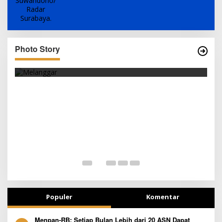
Photo Story
PARKIR SEMBARANG
S
Populer
Komentar
Menpan-RB: Setiap Bulan Lebih dari 20 ASN Dapat