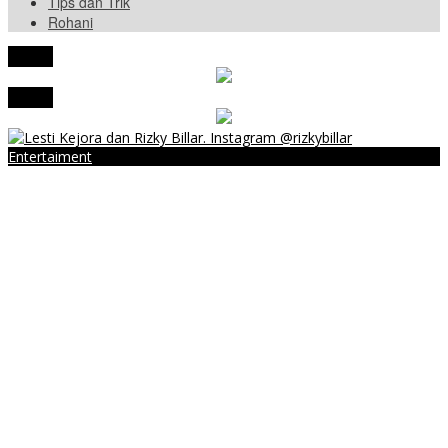
Tips dan Trik
Rohani
tutup
tutup
Entertaiment
Heboh, Lesti Kejora Digosipkan Hamil
Menpan-RB Tegaskan WFA bagi ASN Hanya Opsional, Bukan
Kewajiban
Presiden Prabowo Resmi Mulai Proyek Raksasa Baterai Kendaraan
Listrik Senilai Rp95,5 Triliun
Laporkan 212 Merek Beras yang Diklaim Bermasalah, Mentan
Amran Klaim Sudah Telepon Kapolri dan Jaksa Agung
Terungkap, Ternyata Ini Alasan Basarnas Evakuasi Juliana Marins
Tanpa Helikopter