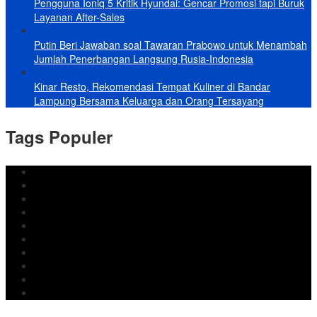
Pengguna Ioniq 5 Kritik Hyundai: Gencar Promosi tapi Buruk
Layanan After-Sales
Putin Beri Jawaban soal Tawaran Prabowo untuk Menambah
Jumlah Penerbangan Langsung Rusia-Indonesia
Kinar Resto, Rekomendasi Tempat Kuliner di Bandar
Lampung Bersama Keluarga dan Orang Tersayang
Tags Populer
DPRD Bandar Lampung
Lampung
Iran
pemkot bandar lampung
Jokowi
DPRD Bandarlampung
Israel
Wiyadi
Prabowo
paripurna