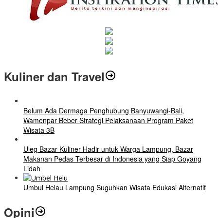
Kuliner dan Travel
Belum Ada Dermaga Penghubung Banyuwangi-Bali,
Wamenpar Beber Strategi Pelaksanaan Program Paket
Wisata 3B
Uleg Bazar Kuliner Hadir untuk Warga Lampung, Bazar
Makanan Pedas Terbesar di Indonesia yang Siap Goyang
Lidah
Umbul Helau Lampung Suguhkan Wisata Edukasi Alternatif
Opini