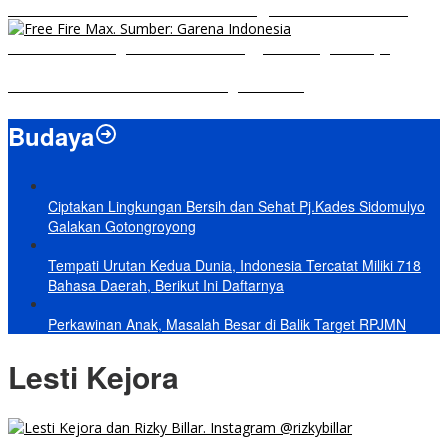
8 Hero Midlaner Terbaik untuk Roaming, Sidelane Auto Aman!
Free Fire Max Segera Rilis! Catat Tanggal Pra-Registrasinya
Build Natalia Tersakit di Mobile Legends 2021
Budaya
Ciptakan Lingkungan Bersih dan Sehat Pj.Kades Sidomulyo
Galakan Gotongroyong
Tempati Urutan Kedua Dunia, Indonesia Tercatat Miliki 718
Bahasa Daerah, Berikut Ini Daftarnya
Perkawinan Anak, Masalah Besar di Balik Target RPJMN
Lesti Kejora