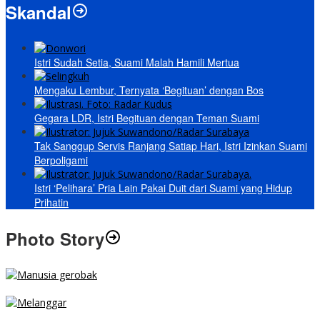
Skandal
Istri Sudah Setia, Suami Malah Hamili Mertua
Mengaku Lembur, Ternyata ‘Begituan’ dengan Bos
Gegara LDR, Istri Begituan dengan Teman Suami
Tak Sanggup Servis Ranjang Satiap Hari, Istri Izinkan Suami
Berpoligami
Istri ‘Pelihara’ Pria Lain Pakai Duit dari Suami yang Hidup
Prihatin
Photo Story
MENGIBA
PARKIR SEMBARANG