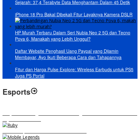
Sejarah: 37,4 Terabyte Data Menghantam Dalam 45 Detik
iPhone 18 Pro Bakal Dibekali Fitur Layaknya Kamera DSLR
HP Murah Terbaru Dalam Seri Nubia Neo 2 5G dan Tecno
Pova 6, Manakah yang Lebih Unggul?
Daftar Website Penghasil Uang Paypal yang Dijamin
Membayar, Ayo Ikuti Beberapa Cara dan Tahapannya
Fitur dan Harga Pulse Explore: Wireless Earbuds untuk PS5
Juga PS Portal
Esports
RRQ vs EVOS Legends: Berikut Ini Rangkuman El Clasico di MPL ID
Sejak Awal Dimulai
5 Hero Top Pick MPL Indonesia Season 8