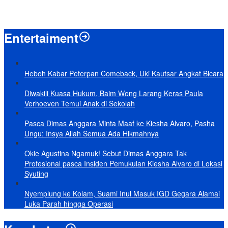
Baru KelarPolemik 4 Pulau Sumut-Aceh, Muncul Klaim 43 Pulau RI
yang Kini dalam Sengketa
Entertaiment
Heboh Kabar Peterpan Comeback, Uki Kautsar Angkat Bicara
Diwakili Kuasa Hukum, Baim Wong Larang Keras Paula
Verhoeven Temui Anak di Sekolah
Pasca Dimas Anggara Minta Maaf ke Kiesha Alvaro, Pasha
Ungu: Insya Allah Semua Ada Hikmahnya
Okie Agustina Ngamuk! Sebut Dimas Anggara Tak
Profesional pasca Insiden Pemukulan Kiesha Alvaro di Lokasi
Syuting
Nyemplung ke Kolam, Suami Inul Masuk IGD Gegara Alamai
Luka Parah hingga Operasi