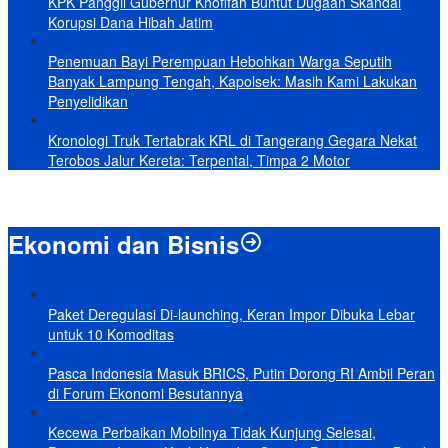
KPK Panggil Gubernur Khofifah Buntut Dugaan Skandal
Korupsi Dana Hibah Jatim
Penemuan Bayi Perempuan Hebohkan Warga Seputih
Banyak Lampung Tengah, Kapolsek: Masih Kami Lakukan
Penyelidikan
Kronologi Truk Tertabrak KRL di Tangerang Gegara Nekat
Terobos Jalur Kereta: Terpental, Timpa 2 Motor
Ekonomi dan Bisnis
Paket Deregulasi Di-launching, Keran Impor Dibuka Lebar
untuk 10 Komoditas
Pasca Indonesia Masuk BRICS, Putin Dorong RI Ambil Peran
di Forum Ekonomi Besutannya
Kecewa Perbaikan Mobilnya Tidak Kunjung Selesai,