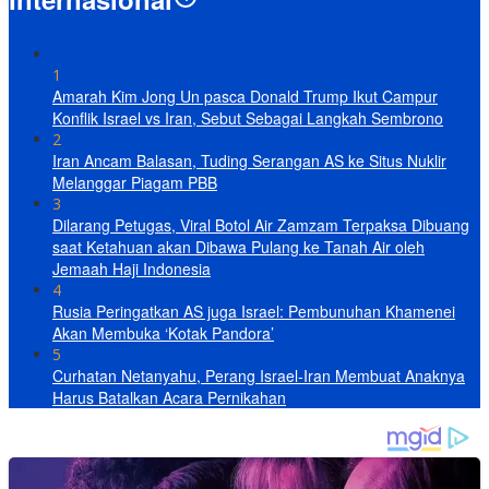
1
Amarah Kim Jong Un pasca Donald Trump Ikut Campur
Konflik Israel vs Iran, Sebut Sebagai Langkah Sembrono
2
Iran Ancam Balasan, Tuding Serangan AS ke Situs Nuklir
Melanggar Piagam PBB
3
Dilarang Petugas, Viral Botol Air Zamzam Terpaksa Dibuang
saat Ketahuan akan Dibawa Pulang ke Tanah Air oleh
Jemaah Haji Indonesia
4
Rusia Peringatkan AS juga Israel: Pembunuhan Khamenei
Akan Membuka ‘Kotak Pandora’
5
Curhatan Netanyahu, Perang Israel-Iran Membuat Anaknya
Harus Batalkan Acara Pernikahan