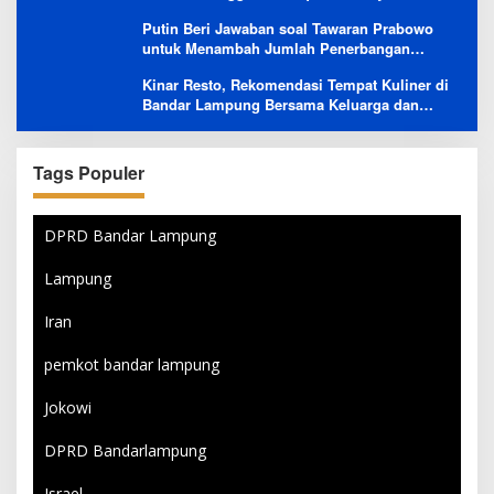
Gencar Promosi tapi Buruk Layanan After-
Putin Beri Jawaban soal Tawaran Prabowo
Sales
untuk Menambah Jumlah Penerbangan
Langsung Rusia-Indonesia
Kinar Resto, Rekomendasi Tempat Kuliner di
Bandar Lampung Bersama Keluarga dan
Orang Tersayang
Tags Populer
DPRD Bandar Lampung
Lampung
Iran
pemkot bandar lampung
Jokowi
DPRD Bandarlampung
Israel