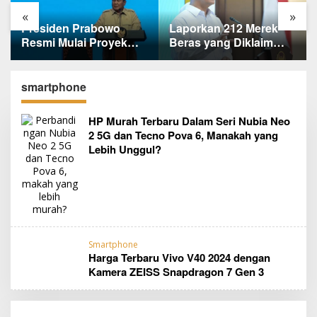
«
»
Laporkan 212 Merek
Terungkap, Ternyata Ini
k
Beras yang Diklaim
Alasan Basarnas
Bermasalah, Mentan
Evakuasi Juliana
Amran Klaim Sudah
Marins Tanpa
un
Telepon Kapolri dan
Helikopter
smartphone
Jaksa Agung
HP Murah Terbaru Dalam Seri Nubia Neo
2 5G dan Tecno Pova 6, Manakah yang
Lebih Unggul?
Smartphone
Harga Terbaru Vivo V40 2024 dengan
Kamera ZEISS Snapdragon 7 Gen 3