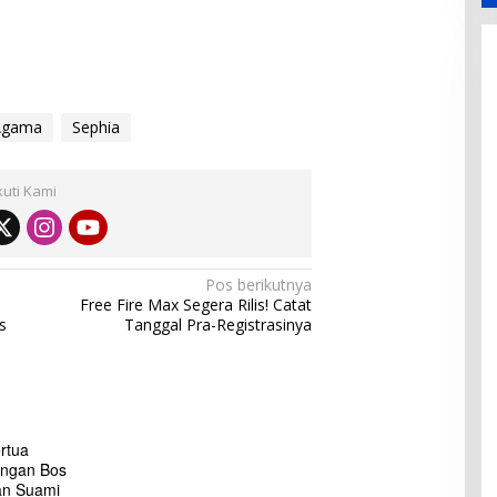
Agama
Sephia
kuti Kami
Pos berikutnya
Free Fire Max Segera Rilis! Catat
s
Tanggal Pra-Registrasinya
rtua
engan Bos
an Suami