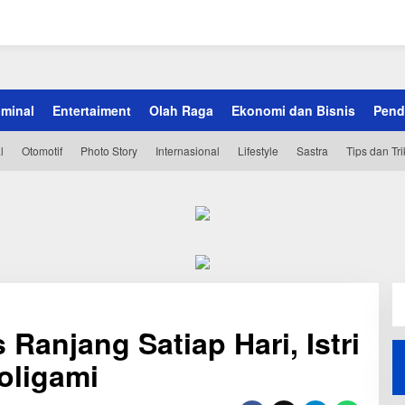
iminal
Entertaiment
Olah Raga
Ekonomi dan Bisnis
Pend
l
Otomotif
Photo Story
Internasional
Lifestyle
Sastra
Tips dan Tri
Ranjang Satiap Hari, Istri
oligami