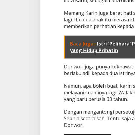
kata Karin, sebagaimana dilans
i
,
Memang Karin juga berat hati
I
lagi. Ibu dua anak itu merasa 
s
memberikan perhatian kepada k
t
r
i
I
Baca Juga:
Istri 'Pelihara'
z
yang Hidup Prihatin
i
n
k
Donwori juga punya kekhawatira
a
berlaku adil kepada dua istrinya
n
S
Namun, apa boleh buat. Karin 
u
a
melayani suaminya lagi. Walakh
m
yang baru berusia 33 tahun.
i
B
Dengan mengantongi persetuju
e
Sephia secara sah. Tentu saja 
r
p
Donwori.
o