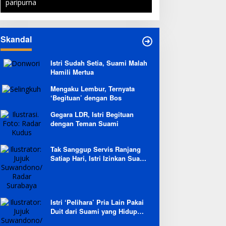
paripurna
Skandal
Istri Sudah Setia, Suami Malah
Hamili Mertua
Mengaku Lembur, Ternyata
‘Begituan’ dengan Bos
Gegara LDR, Istri Begituan
dengan Teman Suami
Tak Sanggup Servis Ranjang
Satiap Hari, Istri Izinkan Suami
Berpoligami
Istri ‘Pelihara’ Pria Lain Pakai
Duit dari Suami yang Hidup
Prihatin