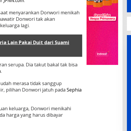
ir
JPNN.com
.
 saat menyarankan Donwori menikah
khawatir Donwori tak akan
eluarga lagi.
 Pria Lain Pakai Duit dari Suami
n serupa. Dia takut bakal tak bisa
.
sudah merasa tidak sanggup
ir, pilihan Donwori jatuh pada
Sephia
an keluarga, Donwori menikahi
ada harga yang harus dibayar