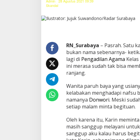
Admin
28 Agustus 2021 09:39
g
Skandal
u
p
S
e
r
v
i
RN_Surabaya
– Pasrah. Satu k
s
bukan nama sebenarnya- ketik
R
lagi di
Pengadilan Agama
Kelas 
a
ini merasa sudah tak bisa mem
n
j
ranjang.
a
n
Wanita paruh baya yang usiany
g
kelabakan menghadapi nafsu b
S
namanya
Donwori
. Meski suda
a
t
setiap malam minta begituan.
i
a
Oleh karena itu, Karin meminta
p
masih sanggup melayani untuk 
H
sanggup aku kalau harus begitu
a
r