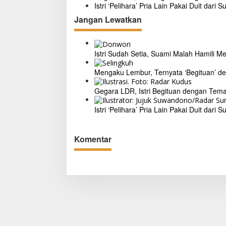
i
Istri ‘Pelihara’ Pria Lain Pakai Duit dari
p
Jangan Lewatkan
o
s
Istri Sudah Setia, Suami Malah Hamili Me
Mengaku Lembur, Ternyata ‘Begituan’ d
Gegara LDR, Istri Begituan dengan Tem
Istri ‘Pelihara’ Pria Lain Pakai Duit dari
Komentar