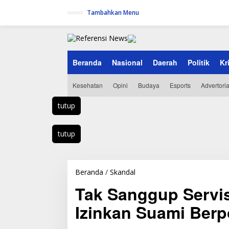
L
Tambahkan Menu
e
w
a
t
i
k
Beranda
Nasional
Daerah
Politik
Kr
e
k
Kesehatan
Opini
Budaya
Esports
Advertoria
o
n
t
tutup
e
n
tutup
Beranda
/
Skandal
T
a
Tak Sanggup Servis 
k
S
Izinkan Suami Berp
a
n
g