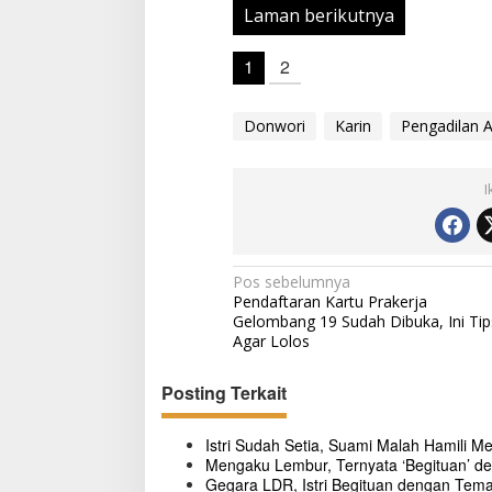
l
Laman berikutnya
i
g
a
1
2
m
i
Donwori
Karin
Pengadilan 
I
N
Pos sebelumnya
Pendaftaran Kartu Prakerja
a
Gelombang 19 Sudah Dibuka, Ini Tip
v
Agar Lolos
i
Posting Terkait
g
a
Istri Sudah Setia, Suami Malah Hamili Me
s
Mengaku Lembur, Ternyata ‘Begituan’ d
Gegara LDR, Istri Begituan dengan Tem