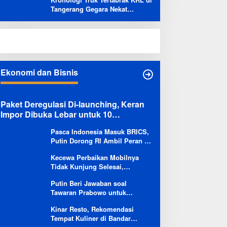
Kapolsek: Masih Kami Lakukan
Tangerang Gegara Nekat
Penyelidikan
Terobos Jalur Kereta: Terpental,
Timpa 2 Motor
Ekonomi dan Bisnis
Paket Deregulasi Di-launching, Keran
Impor Dibuka Lebar untuk 10
Komoditas
Pasca Indonesia Masuk BRICS,
Putin Dorong RI Ambil Peran di
Forum Ekonomi Besutannya
Kecewa Perbaikan Mobilnya
Tidak Kunjung Selesai,
Pengguna Ioniq 5 Kritik
Putin Beri Jawaban soal
Hyundai: Gencar Promosi tapi
Tawaran Prabowo untuk
Buruk Layanan After-Sales
Menambah Jumlah
Kinar Resto, Rekomendasi
Penerbangan Langsung Rusia-
Tempat Kuliner di Bandar
Indonesia