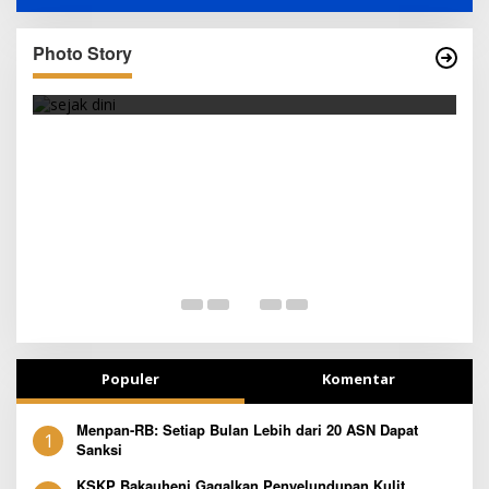
Photo Story
SEJAK DINI
T
Populer
Komentar
Menpan-RB: Setiap Bulan Lebih dari 20 ASN Dapat
1
Sanksi
KSKP Bakauheni Gagalkan Penyelundupan Kulit