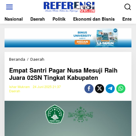
L
e
w
Nasional
Daerah
Politik
Ekonomi dan Bisnis
Entert
a
t
i
k
e
k
o
n
Beranda
/
Daerah
E
t
m
e
Empat Santri Pagar Nusa Mesuji Raih
p
n
Juara 02SN Tingkat Kabupaten
a
t
S
Ishar Mukram
24 Juni 2025 21:37
Daerah
a
n
t
r
i
P
a
g
a