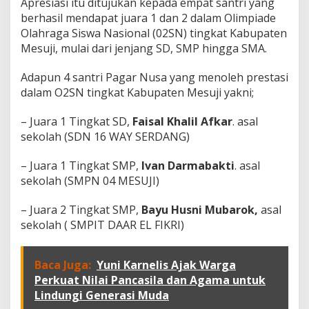
T
Apresiasi itu ditujukan kepada empat santri yang
i
berhasil mendapat juara 1 dan 2 dalam Olimpiade
n
Olahraga Siswa Nasional (02SN) tingkat Kabupaten
g
Mesuji, mulai dari jenjang SD, SMP hingga SMA.
k
a
t
Adapun 4 santri Pagar Nusa yang menoleh prestasi
K
dalam O2SN tingkat Kabupaten Mesuji yakni;
a
b
– Juara 1 Tingkat SD,
Faisal Khalil Afkar
. asal
u
sekolah (SDN 16 WAY SERDANG)
p
a
t
– Juara 1 Tingkat SMP,
Ivan Darmabakti
. asal
e
sekolah (SMPN 04 MESUJI)
n
– Juara 2 Tingkat SMP,
Bayu Husni Mubarok,
asal
sekolah ( SMPIT DAAR EL FIKRI)
Baca Juga:
Yuni Karnelis Ajak Warga
Perkuat Nilai Pancasila dan Agama untuk
Lindungi Generasi Muda