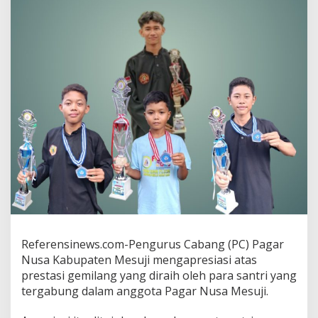
r
N
u
s
a
M
e
s
u
j
i
R
a
i
h
J
u
a
r
Referensinews.com-Pengurus Cabang (PC) Pagar
a
Nusa Kabupaten Mesuji mengapresiasi atas
0
prestasi gemilang yang diraih oleh para santri yang
2
tergabung dalam anggota Pagar Nusa Mesuji.
S
N