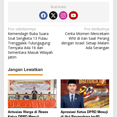
Ikuti Kami
N
Pos sebelumnya
Pos berikutnya
Kemendagri Buka Suara
Cerita Momen Mencekam
a
Soal Sengketa 13 Pulau
WNI di Iran Saat Perang
v
Trenggalek-Tulungagung:
dengan Israel: Setiap Malam
Ternyata Ada 16 dan
Ada Serangan
i
Sementara Masuk Wilayah
g
Jatim
a
Jangan Lewatkan
s
i
p
o
s
Antusias Warga di Reses
Apresiasi Ketua DPRD Mesuji
Ketua DPRD Mesuji
di Hut Bayangkara ke-80