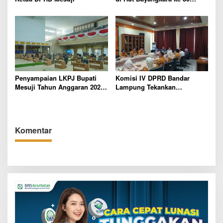
Tahun
Penyampaian LKPJ Bupati
Komisi IV DPRD Bandar
Mesuji Tahun Anggaran 2025
Lampung Tekankan
Digelar dalam Rapat
Pentingnya Digitalisasi
Paripurna DPRD
Sekolah Dasar
Komentar