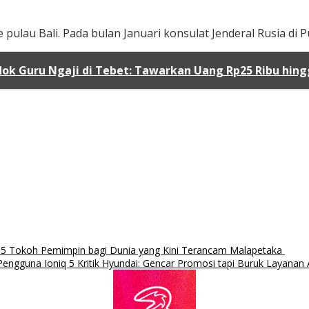
au Bali. Pada bulan Januari konsulat Jenderal Rusia di Pu
dok Guru Ngaji di Tebet: Tawarkan Uang Rp25 Ribu hing
uh 5 Tokoh Pemimpin bagi Dunia yang Kini Terancam Malapetaka
engguna Ioniq 5 Kritik Hyundai: Gencar Promosi tapi Buruk Layanan 