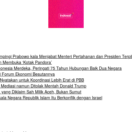
pingi Prabowo kala Menjabat Menteri Pertahanan dan Presiden Terpil
an Membuka ‘Kotak Pandora’
donesia Merdeka, Peringati 75 Tahun Hubungan Baik Dua Negara
di Forum Ekonomi Besutannya
, Nyatakan untuk Koordinasi Lebih Erat di PBB
an Mediasi namun Ditolak Mentah Donald Trump
 yang Diklaim Sah Milik Aceh, Bukan Sumut
la Negara Republik Islam Itu Berkonflik dengan Israel