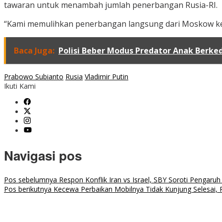
tawaran untuk menambah jumlah penerbangan Rusia-RI.
“Kami memulihkan penerbangan langsung dari Moskow ke pul
Baca Juga:
Polisi Beber Modus Predator Anak Berke
Prabowo Subianto
Rusia
Vladimir Putin
Ikuti Kami
Navigasi pos
Pos sebelumnya
Respon Konflik Iran vs Israel, SBY Soroti Pengar
Pos berikutnya
Kecewa Perbaikan Mobilnya Tidak Kunjung Selesai, P