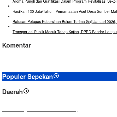
Aroma Pungli dan Gratifikasi Dalam Program Revitalisasi Seko
Hasilkan 120 Juta/Tahun, Pemanfaatan Aset Desa Sumber Mak
Ratusan Petugas Kebersihan Belum Terima Gaji Januari 202
Transportasi Publik Masuk Tahap Kajian, DPRD Bandar Lampu
Komentar
Populer Sepekan
Daerah
Antusias Warga di Reses Ketua DPRD Mesuji