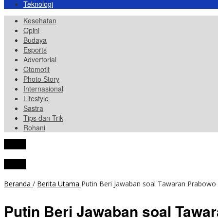
Teknologi
Kesehatan
Opini
Budaya
Esports
Advertorial
Otomotif
Photo Story
Internasional
Lifestyle
Sastra
Tips dan Trik
Rohani
tutup
tutup
Beranda
/
Berita Utama
Putin Beri Jawaban soal Tawaran Prabow
Putin Beri Jawaban soal Taw