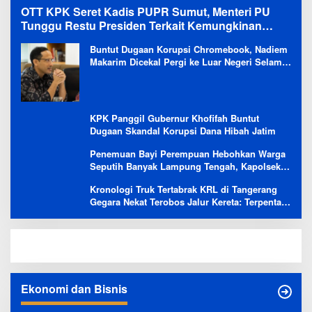
OTT KPK Seret Kadis PUPR Sumut, Menteri PU
Tunggu Restu Presiden Terkait Kemungkinan
Evaluasi Besar
Buntut Dugaan Korupsi Chromebook, Nadiem
Makarim Dicekal Pergi ke Luar Negeri Selama
6 Bulan
KPK Panggil Gubernur Khofifah Buntut
Dugaan Skandal Korupsi Dana Hibah Jatim
Penemuan Bayi Perempuan Hebohkan Warga
Seputih Banyak Lampung Tengah, Kapolsek:
Masih Kami Lakukan Penyelidikan
Kronologi Truk Tertabrak KRL di Tangerang
Gegara Nekat Terobos Jalur Kereta: Terpental,
Timpa 2 Motor
Ekonomi dan Bisnis