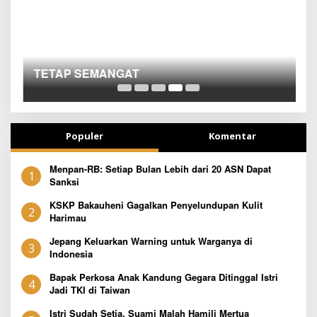
B
Populer
Komentar
Menpan-RB: Setiap Bulan Lebih dari 20 ASN Dapat
1
Sanksi
KSKP Bakauheni Gagalkan Penyelundupan Kulit
2
Harimau
Jepang Keluarkan Warning untuk Warganya di
3
Indonesia
Bapak Perkosa Anak Kandung Gegara Ditinggal Istri
4
Jadi TKI di Taiwan
Istri Sudah Setia, Suami Malah Hamili Mertua