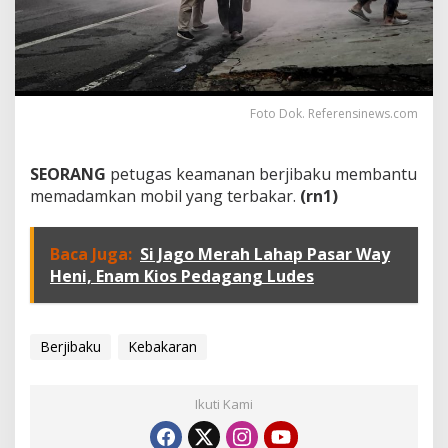
Foto Dok. Referensinews.com
SEORANG
petugas keamanan berjibaku membantu
memadamkan mobil yang terbakar.
(rn1)
Baca Juga:
Si Jago Merah Lahap Pasar Way
Heni, Enam Kios Pedagang Ludes
Berjibaku
Kebakaran
Ikuti Kami