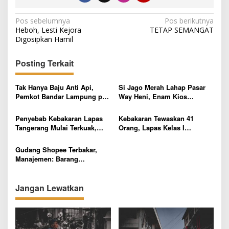
N
Pos sebelumnya
Pos berikutnya
Heboh, Lesti Kejora
TETAP SEMANGAT
a
Digosipkan Hamil
v
i
Posting Terkait
g
Tak Hanya Baju Anti Api,
Si Jago Merah Lahap Pasar
a
Pemkot Bandar Lampung pun
Way Heni, Enam Kios
s
Usulkan Penambahan 2
Pedagang Ludes
Armada Damkar Baru ke
Penyebab Kebakaran Lapas
Kebakaran Tewaskan 41
i
Pusat
Tangerang Mulai Terkuak,
Orang, Lapas Kelas I
p
Ada Unsur Kelalaian?
Tangerang Overkapasitas
230%
o
Gudang Shopee Terbakar,
Manajemen: Barang
s
Konsumen Telah
Diasuransikan
Jangan Lewatkan