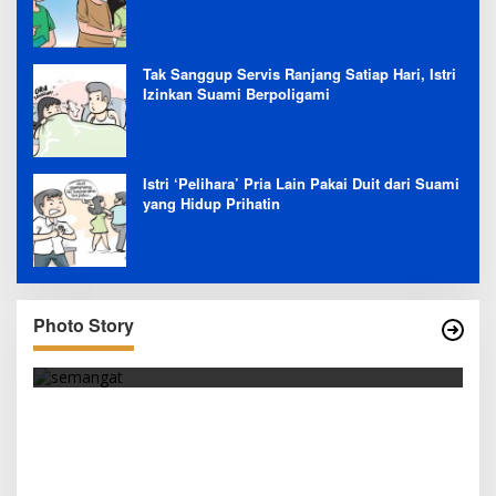
Tak Sanggup Servis Ranjang Satiap Hari, Istri
Izinkan Suami Berpoligami
Istri ‘Pelihara’ Pria Lain Pakai Duit dari Suami
yang Hidup Prihatin
Photo Story