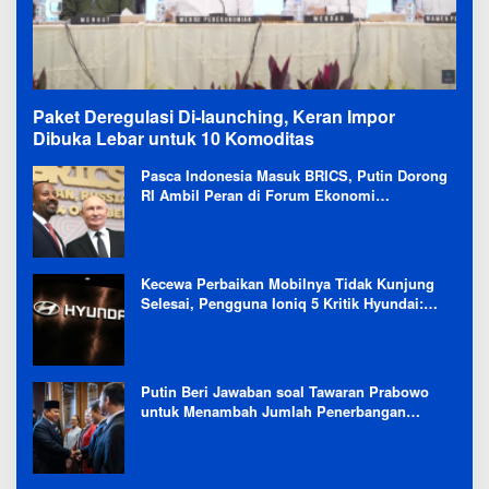
Paket Deregulasi Di-launching, Keran Impor
Dibuka Lebar untuk 10 Komoditas
Pasca Indonesia Masuk BRICS, Putin Dorong
RI Ambil Peran di Forum Ekonomi
Besutannya
Kecewa Perbaikan Mobilnya Tidak Kunjung
Selesai, Pengguna Ioniq 5 Kritik Hyundai:
Gencar Promosi tapi Buruk Layanan After-
Sales
Putin Beri Jawaban soal Tawaran Prabowo
untuk Menambah Jumlah Penerbangan
Langsung Rusia-Indonesia