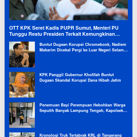
OTT KPK Seret Kadis PUPR Sumut, Menteri PU
Tunggu Restu Presiden Terkait Kemungkinan
Evaluasi Besar
Buntut Dugaan Korupsi Chromebook, Nadiem
Makarim Dicekal Pergi ke Luar Negeri Selama
6 Bulan
KPK Panggil Gubernur Khofifah Buntut
Dugaan Skandal Korupsi Dana Hibah Jatim
Penemuan Bayi Perempuan Hebohkan Warga
Seputih Banyak Lampung Tengah, Kapolsek:
Masih Kami Lakukan Penyelidikan
Kronologi Truk Tertabrak KRL di Tangerang