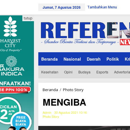
L
Jumat, 7 Agustus 2026
Tambahkan Menu
e
w
a
tutup
t
i
k
e
k
o
n
Beranda
Nasional
Daerah
Politik
Kr
t
e
n
Kesehatan
Opini
Budaya
Esports
Advertoria
Beranda
/
Photo Story
M
E
MENGIBA
N
G
I
Admin
30 Agustus 2021 10:16
B
Photo Story
A