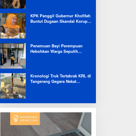
Selama 6 Bulan
KPK Panggil Gubernur Khofifah
Buntut Dugaan Skandal Korupsi
Dana Hibah Jatim
Penemuan Bayi Perempuan
Hebohkan Warga Seputih
Banyak Lampung Tengah,
Kapolsek: Masih Kami Lakukan
Penyelidikan
Kronologi Truk Tertabrak KRL di
Tangerang Gegara Nekat
Terobos Jalur Kereta: Terpental,
Timpa 2 Motor