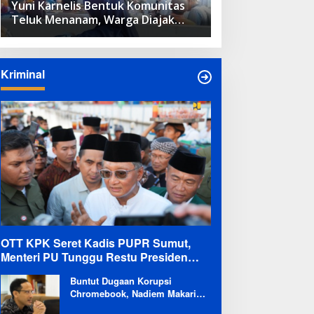
Yuni Karnelis Bentuk Komunitas
Teluk Menanam, Warga Diajak
Hidupkan Budaya Tanam
Kriminal
OTT KPK Seret Kadis PUPR Sumut,
Menteri PU Tunggu Restu Presiden
Terkait Kemungkinan Evaluasi Besar
Buntut Dugaan Korupsi
Chromebook, Nadiem Makarim
Dicekal Pergi ke Luar Negeri