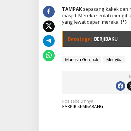
TAMPAK
sepasang kakek dan n
masjid. Mereka seolah mengiba
yang lewat depan mereka.
(*)
Baca Juga:
BERJIBAKU
Manusia Gerobak
Mengiba
I
N
Pos sebelumnya
PARKIR SEMBARANG
a
v
i