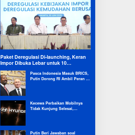
Paket Deregulasi Di-launching, Keran
Impor Dibuka Lebar untuk 10
Komoditas
Pasca Indonesia Masuk BRICS,
Putin Dorong RI Ambil Peran di
Forum Ekonomi Besutannya
Kecewa Perbaikan Mobilnya
Tidak Kunjung Selesai,
Pengguna Ioniq 5 Kritik
Hyundai: Gencar Promosi tapi
Buruk Layanan After-Sales
Putin Beri Jawaban soal