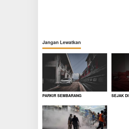
g
a
s
i
p
Jangan Lewatkan
o
s
PARKIR SEMBARANG
SEJAK DI