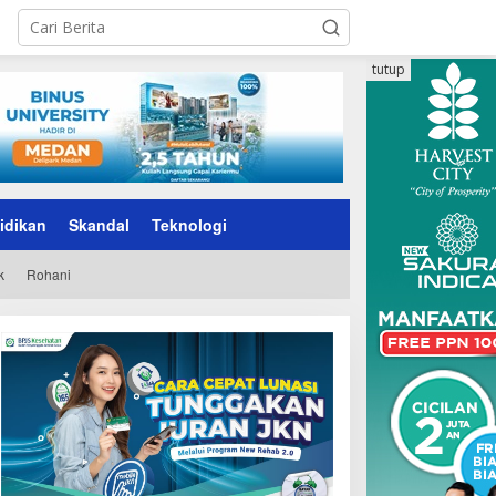
tutup
idikan
Skandal
Teknologi
k
Rohani