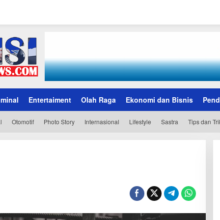
iminal
Entertaiment
Olah Raga
Ekonomi dan Bisnis
Pend
l
Otomotif
Photo Story
Internasional
Lifestyle
Sastra
Tips dan Tri