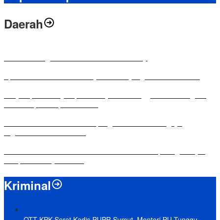
Daerah
Antusias Warga di Reses Ketua DPRD Mesuji
Apresiasi Ketua DPRD Mesuji di Hut Bayangkara ke-80 Tahun
Penyampaian LKPJ Bupati Mesuji Tahun Anggaran 2025 Digelar
dalam Rapat Paripurna DPRD
Komisi IV DPRD Bandar Lampung Tekankan Pentingnya
Digitalisasi Sekolah Dasar
Yuni Karnelis Bentuk Komunitas Teluk Menanam, Warga Diajak
Hidupkan Budaya Tanam
Kriminal
OTT KPK Seret Kadis PUPR Sumut, Menteri PU Tunggu