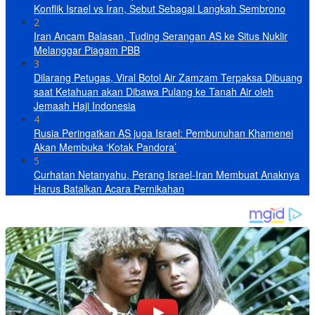
Konflik Israel vs Iran, Sebut Sebagai Langkah Sembrono
2
Iran Ancam Balasan, Tuding Serangan AS ke Situs Nuklir
Melanggar Piagam PBB
3
Dilarang Petugas, Viral Botol Air Zamzam Terpaksa Dibuang
saat Ketahuan akan Dibawa Pulang ke Tanah Air oleh
Jemaah Haji Indonesia
4
Rusia Peringatkan AS juga Israel: Pembunuhan Khamenei
Akan Membuka ‘Kotak Pandora’
5
Curhatan Netanyahu, Perang Israel-Iran Membuat Anaknya
Harus Batalkan Acara Pernikahan