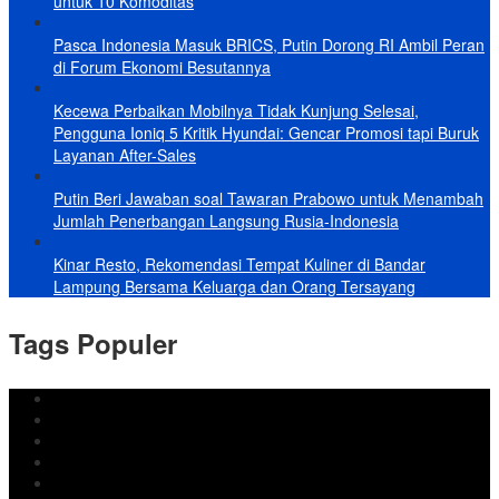
untuk 10 Komoditas
Pasca Indonesia Masuk BRICS, Putin Dorong RI Ambil Peran
di Forum Ekonomi Besutannya
Kecewa Perbaikan Mobilnya Tidak Kunjung Selesai,
Pengguna Ioniq 5 Kritik Hyundai: Gencar Promosi tapi Buruk
Layanan After-Sales
Putin Beri Jawaban soal Tawaran Prabowo untuk Menambah
Jumlah Penerbangan Langsung Rusia-Indonesia
Kinar Resto, Rekomendasi Tempat Kuliner di Bandar
Lampung Bersama Keluarga dan Orang Tersayang
Tags Populer
DPRD Bandar Lampung
Lampung
Iran
pemkot bandar lampung
Jokowi