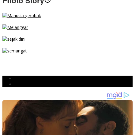
Photo Story
MENGIBA
PARKIR SEMBARANG
SEJAK DINI
TETAP SEMANGAT
BERJIBAKU
Populer
Komentar