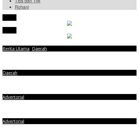
Tips dan Trik
Rohani
tutup
tutup
Berita Utama
,
Daerah
Angka Pengangguran di Bandar Lampung Tertinggi di Lampung, Ini
Pesan Khusus Wiyadi untuk Pemkot
Daerah
Soroti Kenaikan Tarif PDAM Juga Perizinan, Ini Pesan Ketua DPRD
Bandar Lampung Usai Hadiri Rakornas Kada dan Forkopimda 2023
Advertorial
Gelar Sidang Paripurna Istimewa, DPRD: HUT Ke-341 Momentum
Jadikan Bandar Lampung Lebih Sehat, Cerdas, dan Berdaya Saing
Advertorial
DPRD Bandar Lampung Gelar Sidang Paripurna Istimewa Pidato
Kenegaraan Presiden Republik Indonesia dalam Rangka HUT RI