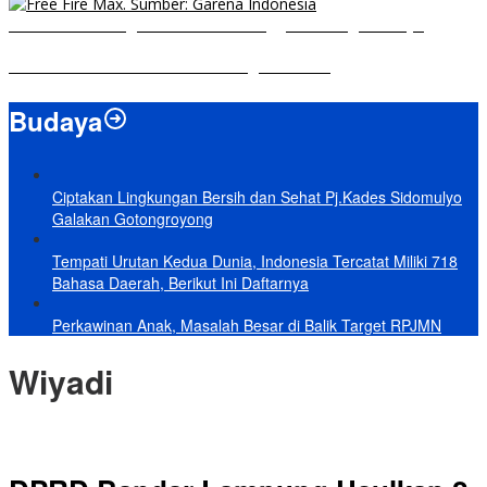
Free Fire Max Segera Rilis! Catat Tanggal Pra-Registrasinya
Build Natalia Tersakit di Mobile Legends 2021
Budaya
Ciptakan Lingkungan Bersih dan Sehat Pj.Kades Sidomulyo
Galakan Gotongroyong
Tempati Urutan Kedua Dunia, Indonesia Tercatat Miliki 718
Bahasa Daerah, Berikut Ini Daftarnya
Perkawinan Anak, Masalah Besar di Balik Target RPJMN
Wiyadi