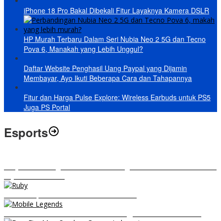
iPhone 18 Pro Bakal Dibekali Fitur Layaknya Kamera DSLR
HP Murah Terbaru Dalam Seri Nubia Neo 2 5G dan Tecno
Pova 6, Manakah yang Lebih Unggul?
Daftar Website Penghasil Uang Paypal yang Dijamin
Membayar, Ayo Ikuti Beberapa Cara dan Tahapannya
Fitur dan Harga Pulse Explore: Wireless Earbuds untuk PS5
Juga PS Portal
Esports
RRQ vs EVOS Legends: Berikut Ini Rangkuman El Clasico di MPL ID
Sejak Awal Dimulai
5 Hero Top Pick MPL Indonesia Season 8
8 Hero Midlaner Terbaik untuk Roaming, Sidelane Auto Aman!