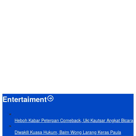
Menpan-RB Tegaskan WFA bagi ASN Hanya Opsional, Bukan
Kewajiban
Presiden Prabowo Resmi Mulai Proyek Raksasa Baterai Kendaraan
Listrik Senilai Rp95,5 Triliun
Laporkan 212 Merek Beras yang Diklaim Bermasalah, Mentan
Amran Klaim Sudah Telepon Kapolri dan Jaksa Agung
Terungkap, Ternyata Ini Alasan Basarnas Evakuasi Juliana Marins
Tanpa Helikopter
Baru KelarPolemik 4 Pulau Sumut-Aceh, Muncul Klaim 43 Pulau RI
yang Kini dalam Sengketa
Entertaiment
Heboh Kabar Peterpan Comeback, Uki Kautsar Angkat Bicara
Diwakili Kuasa Hukum, Baim Wong Larang Keras Paula