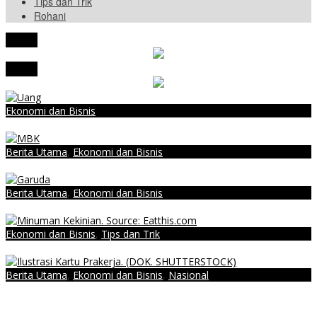
Tips dan Trik
Rohani
tutup
tutup
Ekonomi dan Bisnis
Kurs Rupiah Melemah ke Rp14.265
Berita Utama
,
Ekonomi dan Bisnis
MBK Gelar Gebyar Undian, Yuk Simak Cara untuk Bisa Ikutan
Berita Utama
,
Ekonomi dan Bisnis
Maskapai Garuda Tawarkan Program Tes PCR Hanya Rp260 Ribu!
Ekonomi dan Bisnis
,
Tips dan Trik
Tips Meningkatkan Omset Bisnis Minuman Kekinian
Berita Utama
,
Ekonomi dan Bisnis
,
Nasional
Pendaftaran Kartu Prakerja Gelombang 19 Sudah Dibuka, Ini Tips
Agar Lolos