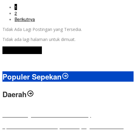
1
2
Berikutnya
Tidak Ada Lagi Postingan yang Tersedia.
Tidak ada lagi halaman untuk dimuat.
Lihat Selengkapnya
Populer Sepekan
Daerah
Antusias Warga di Reses Ketua DPRD Mesuji
Apresiasi Ketua DPRD Mesuji di Hut Bayangkara ke-80 Tahun