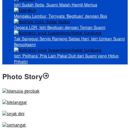
Istri Sudah Setia, Suami Malah Hamili Mertua
Mengaku Lembur, Ternyata ‘Begituan’ dengan Bos
Gegara LDR, Istri Begituan dengan Teman Suami
Tak Sanggup Servis Ranjang Satiap Hari, Istri Izinkan Suami
Berpoligami
Istri ‘Pelihara’ Pria Lain Pakai Duit dari Suami yang Hidup
Prihatin
Photo Story
MENGIBA
PARKIR SEMBARANG
SEJAK DINI