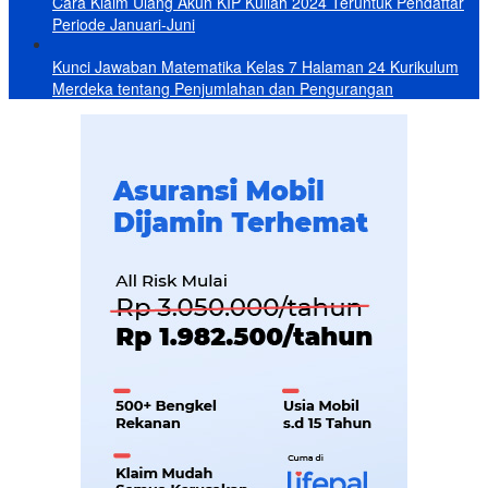
Cara Klaim Ulang Akun KIP Kuliah 2024 Teruntuk Pendaftar
Periode Januari-Juni
Kunci Jawaban Matematika Kelas 7 Halaman 24 Kurikulum
Merdeka tentang Penjumlahan dan Pengurangan