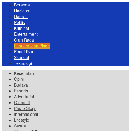
Beranda
Nasional
Daerah
Politik
Kriminal
Entertaiment
Olah Raga
Ekonomi dan Bisnis
Pendidikan
Skandal
Teknologi
Kesehatan
Opini
Budaya
Esports
Advertorial
Otomotif
Photo Story
Internasional
Lifestyle
Sastra