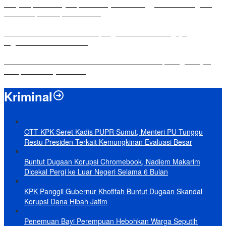
Penyampaian LKPJ Bupati Mesuji Tahun Anggaran 2025 Digelar
dalam Rapat Paripurna DPRD
Komisi IV DPRD Bandar Lampung Tekankan Pentingnya
Digitalisasi Sekolah Dasar
Yuni Karnelis Bentuk Komunitas Teluk Menanam, Warga Diajak
Hidupkan Budaya Tanam
Kriminal
OTT KPK Seret Kadis PUPR Sumut, Menteri PU Tunggu
Restu Presiden Terkait Kemungkinan Evaluasi Besar
Buntut Dugaan Korupsi Chromebook, Nadiem Makarim
Dicekal Pergi ke Luar Negeri Selama 6 Bulan
KPK Panggil Gubernur Khofifah Buntut Dugaan Skandal
Korupsi Dana Hibah Jatim
Penemuan Bayi Perempuan Hebohkan Warga Seputih