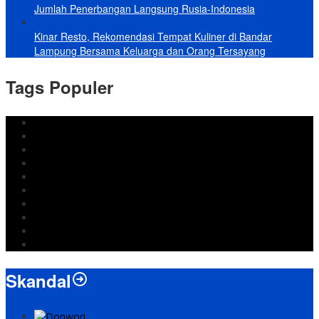
Jumlah Penerbangan Langsung Rusia-Indonesia
Kinar Resto, Rekomendasi Tempat Kuliner di Bandar
Lampung Bersama Keluarga dan Orang Tersayang
Tags Populer
DPRD Bandar Lampung
Lampung
Iran
pemkot bandar lampung
Jokowi
DPRD Bandarlampung
Israel
Wiyadi
Prabowo
paripurna
Skandal