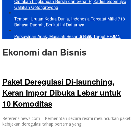
Ciptakan Lingkungan Bersih dan Sehat Pj.Kades Sidomulyo
Galakan Gotongroyong
Tempati Urutan Kedua Dunia, Indonesia Tercatat Miliki 718
Bahasa Daerah, Berikut Ini Daftarnya
Perkawinan Anak, Masalah Besar di Balik Target RPJMN
Ekonomi dan Bisnis
Paket Deregulasi Di-launching,
Keran Impor Dibuka Lebar untuk
10 Komoditas
Referensinews.com – Pemerintah secara resmi meluncurkan paket
kebijakan deregulasi tahap pertama yang