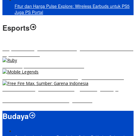
Fitur dan Harga Pulse Explore: Wireless Earbuds untuk PS5
Juga PS Portal
Esports
RRQ vs EVOS Legends: Berikut Ini Rangkuman El Clasico di MPL ID
Sejak Awal Dimulai
5 Hero Top Pick MPL Indonesia Season 8
8 Hero Midlaner Terbaik untuk Roaming, Sidelane Auto Aman!
Free Fire Max Segera Rilis! Catat Tanggal Pra-Registrasinya
Build Natalia Tersakit di Mobile Legends 2021
Budaya