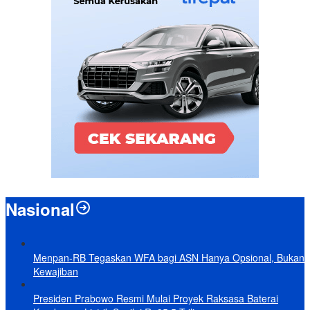
Nasional
Menpan-RB Tegaskan WFA bagi ASN Hanya Opsional, Bukan
Kewajiban
Presiden Prabowo Resmi Mulai Proyek Raksasa Baterai