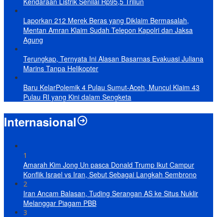
Kendaraan Listrik Senilai Rp95,5 Triliun
Laporkan 212 Merek Beras yang Diklaim Bermasalah,
Mentan Amran Klaim Sudah Telepon Kapolri dan Jaksa
Agung
Terungkap, Ternyata Ini Alasan Basarnas Evakuasi Juliana
Marins Tanpa Helikopter
Baru KelarPolemik 4 Pulau Sumut-Aceh, Muncul Klaim 43
Pulau RI yang Kini dalam Sengketa
Internasional
1
Amarah Kim Jong Un pasca Donald Trump Ikut Campur
Konflik Israel vs Iran, Sebut Sebagai Langkah Sembrono
2
Iran Ancam Balasan, Tuding Serangan AS ke Situs Nuklir
Melanggar Piagam PBB
3