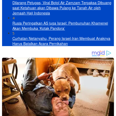
Dilarang Petugas, Viral Botol Air Zamzam Terpaksa Dibuang
saat Ketahuan akan Dibawa Pulang ke Tanah Air oleh
Jemaah Haji Indonesia
4
Rusia Peringatkan AS juga Israel: Pembunuhan Khamenei
Akan Membuka ‘Kotak Pandora’
5
Curhatan Netanyahu, Perang Israel-Iran Membuat Anaknya
Harus Batalkan Acara Pernikahan