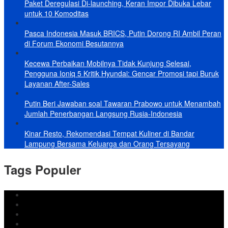
Paket Deregulasi Di-launching, Keran Impor Dibuka Lebar
untuk 10 Komoditas
Pasca Indonesia Masuk BRICS, Putin Dorong RI Ambil Peran
di Forum Ekonomi Besutannya
Kecewa Perbaikan Mobilnya Tidak Kunjung Selesai,
Pengguna Ioniq 5 Kritik Hyundai: Gencar Promosi tapi Buruk
Layanan After-Sales
Putin Beri Jawaban soal Tawaran Prabowo untuk Menambah
Jumlah Penerbangan Langsung Rusia-Indonesia
Kinar Resto, Rekomendasi Tempat Kuliner di Bandar
Lampung Bersama Keluarga dan Orang Tersayang
Tags Populer
DPRD Bandar Lampung
Lampung
Iran
pemkot bandar lampung