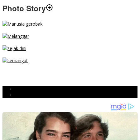
Photo Story
MENGIBA
PARKIR SEMBARANG
SEJAK DINI
TETAP SEMANGAT
BERJIBAKU
Populer
Komentar