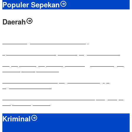
Populer Sepekan
Daerah
Antusias Warga di Reses Ketua DPRD Mesuji
Apresiasi Ketua DPRD Mesuji di Hut Bayangkara ke-80 Tahun
Penyampaian LKPJ Bupati Mesuji Tahun Anggaran 2025 Digelar
dalam Rapat Paripurna DPRD
Komisi IV DPRD Bandar Lampung Tekankan Pentingnya
Digitalisasi Sekolah Dasar
Yuni Karnelis Bentuk Komunitas Teluk Menanam, Warga Diajak
Hidupkan Budaya Tanam
Kriminal