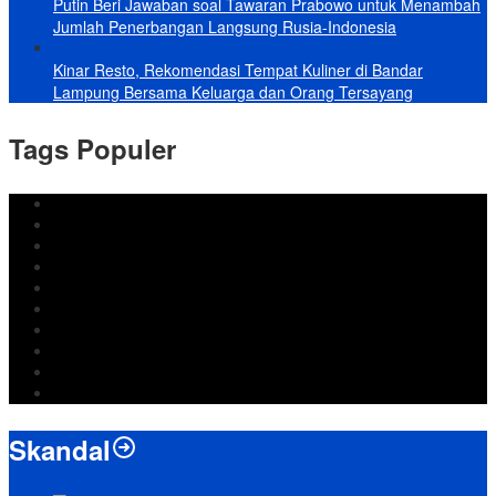
Putin Beri Jawaban soal Tawaran Prabowo untuk Menambah
Jumlah Penerbangan Langsung Rusia-Indonesia
Kinar Resto, Rekomendasi Tempat Kuliner di Bandar
Lampung Bersama Keluarga dan Orang Tersayang
Tags Populer
DPRD Bandar Lampung
Lampung
Iran
pemkot bandar lampung
Jokowi
DPRD Bandarlampung
Israel
Wiyadi
Prabowo
paripurna
Skandal