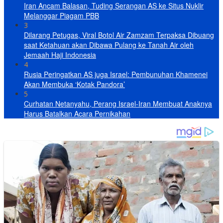
Iran Ancam Balasan, Tuding Serangan AS ke Situs Nuklir
Melanggar Piagam PBB
3
Dilarang Petugas, Viral Botol Air Zamzam Terpaksa Dibuang
saat Ketahuan akan Dibawa Pulang ke Tanah Air oleh
Jemaah Haji Indonesia
4
Rusia Peringatkan AS juga Israel: Pembunuhan Khamenei
Akan Membuka ‘Kotak Pandora’
5
Curhatan Netanyahu, Perang Israel-Iran Membuat Anaknya
Harus Batalkan Acara Pernikahan