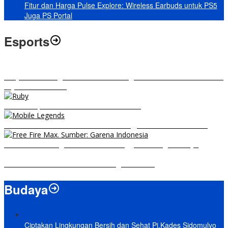
Fitur dan Harga Pulse Explore: Wireless Earbuds untuk PS5
Juga PS Portal
Esports
RRQ vs EVOS Legends: Berikut Ini Rangkuman El Clasico di MPL ID
Sejak Awal Dimulai
5 Hero Top Pick MPL Indonesia Season 8
8 Hero Midlaner Terbaik untuk Roaming, Sidelane Auto Aman!
Free Fire Max Segera Rilis! Catat Tanggal Pra-Registrasinya
Build Natalia Tersakit di Mobile Legends 2021
Budaya
Ciptakan Lingkungan Bersih dan Sehat Pj.Kades Sidomulyo