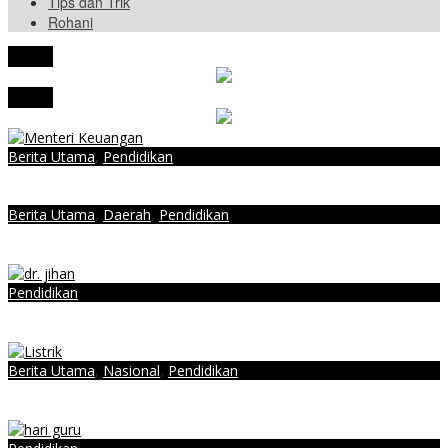
Tips dan Trik
Rohani
tutup
tutup
Berita Utama
,
Pendidikan
Sri Mulyani Sebut Grup WA Kalahkan Penelitian Dosen
Berita Utama
,
Daerah
,
Pendidikan
Aroma Pungli dan Gratifikasi Dalam Program Revitalisasi Sekolah di
Mesuji Mencuat
Pendidikan
Berharap Kesejahteraan, PGSI Lampung Mengadu ke Senator
Jihan
Berita Utama
,
Nasional
,
Pendidikan
Kritisi Renovasi Kemendikbudristek Rp6,5 M, DPR: 40 Ribu SMP
Belum Terakses Listrik!