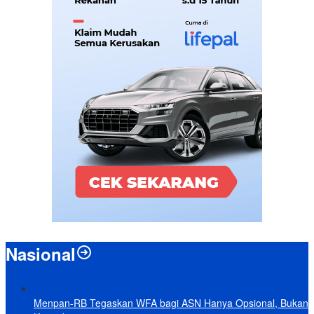
Nasional
Menpan-RB Tegaskan WFA bagi ASN Hanya Opsional, Bukan