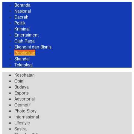
Beranda
Nasional
Daerah
Politik
Kriminal
Entertaiment
Olah Raga
Ekonomi dan Bisnis
Pendidikan
Skandal
Teknologi
Kesehatan
Opini
Budaya
Esports
Advertorial
Otomotif
Photo Story
Internasional
Lifestyle
Sastra