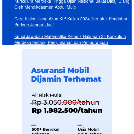
Kurikulum Merdeka Hingga Ujian Nasional Bakal Dikaji Ulang
Oleh Mendikdasmen Abdul Mu’ti
Cara Klaim Ulang Akun KIP Kuliah 2024 Teruntuk Pendaftar
Periode Januari-Juni
Kunci Jawaban Matematika Kelas 7 Halaman 24 Kurikulum
Merdeka tentang Penjumlahan dan Pengurangan