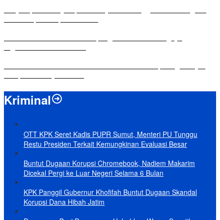
Penyampaian LKPJ Bupati Mesuji Tahun Anggaran 2025 Digelar
dalam Rapat Paripurna DPRD
Komisi IV DPRD Bandar Lampung Tekankan Pentingnya
Digitalisasi Sekolah Dasar
Yuni Karnelis Bentuk Komunitas Teluk Menanam, Warga Diajak
Hidupkan Budaya Tanam
Kriminal
OTT KPK Seret Kadis PUPR Sumut, Menteri PU Tunggu
Restu Presiden Terkait Kemungkinan Evaluasi Besar
Buntut Dugaan Korupsi Chromebook, Nadiem Makarim
Dicekal Pergi ke Luar Negeri Selama 6 Bulan
KPK Panggil Gubernur Khofifah Buntut Dugaan Skandal
Korupsi Dana Hibah Jatim