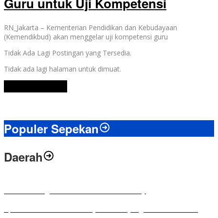
Guru untuk Uji Kompetensi
RN_Jakarta – Kementerian Pendidikan dan Kebudayaan
(Kemendikbud) akan menggelar uji kompetensi guru
Tidak Ada Lagi Postingan yang Tersedia.
Tidak ada lagi halaman untuk dimuat.
Lihat Selengkapnya
Populer Sepekan
Daerah
Antusias Warga di Reses Ketua DPRD Mesuji
Apresiasi Ketua DPRD Mesuji di Hut Bayangkara ke-80 Tahun