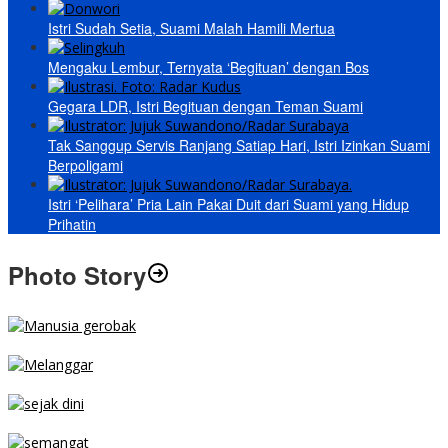
Istri Sudah Setia, Suami Malah Hamili Mertua
Mengaku Lembur, Ternyata ‘Begituan’ dengan Bos
Gegara LDR, Istri Begituan dengan Teman Suami
Tak Sanggup Servis Ranjang Satiap Hari, Istri Izinkan Suami
Berpoligami
Istri ‘Pelihara’ Pria Lain Pakai Duit dari Suami yang Hidup
Prihatin
Photo Story
MENGIBA
PARKIR SEMBARANG
SEJAK DINI