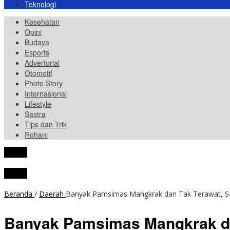
Teknologi
Kesehatan
Opini
Budaya
Esports
Advertorial
Otomotif
Photo Story
Internasional
Lifestyle
Sastra
Tips dan Trik
Rohani
tutup
tutup
Beranda
/
Daerah
Banyak Pamsimas Mangkrak dan Tak Terawat, Sa
Banyak Pamsimas Mangkrak da