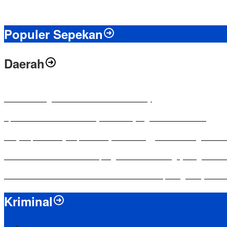
Populer Sepekan
Daerah
Antusias Warga di Reses Ketua DPRD Mesuji
Apresiasi Ketua DPRD Mesuji di Hut Bayangkara ke-80 Tahun
Penyampaian LKPJ Bupati Mesuji Tahun Anggaran 2025 Digelar da
Komisi IV DPRD Bandar Lampung Tekankan Pentingnya Digitalisasi
Yuni Karnelis Bentuk Komunitas Teluk Menanam, Warga Diajak Hi
Kriminal