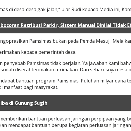
 di desa-desa gak jalan,” ujar Rudi kepada Media ini, Kami
ocoran Retribusi Parkir, Sistem Manual Dinilai Tidak E
ngoprasikan Pamsimas bukan pada Pemda Mesuji. Melaikan
terimakan kepada pemerintah desa.
n penyebab Pamsimas tidak berjalan. Ya jawaban kami ba
a sudah diserahterimakan terimakan. Dan seharusnya desa 
endapat bantuan program Pamsimas. Puluhan milyar dana t
i manfaat bagi masyrakat.
Tiba di Gunung Sugih
memberikan bantuan perluasan jaringan perpipaan yang be
akan mendapat bantuan berupa kegiatan perluasan jaringa