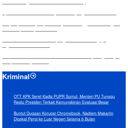
Antusias Warga di Reses Ketua DPRD Mesuji
Apresiasi Ketua DPRD Mesuji di Hut Bayangkara ke-80 Tahun
Penyampaian LKPJ Bupati Mesuji Tahun Anggaran 2025 Digelar
dalam Rapat Paripurna DPRD
Komisi IV DPRD Bandar Lampung Tekankan Pentingnya
Digitalisasi Sekolah Dasar
Yuni Karnelis Bentuk Komunitas Teluk Menanam, Warga Diajak
Hidupkan Budaya Tanam
Kriminal
OTT KPK Seret Kadis PUPR Sumut, Menteri PU Tunggu
Restu Presiden Terkait Kemungkinan Evaluasi Besar
Buntut Dugaan Korupsi Chromebook, Nadiem Makarim
Dicekal Pergi ke Luar Negeri Selama 6 Bulan