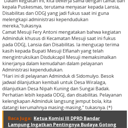
“Dalam kegiatan ini, kita bekerja sama dengan camat dan
kepala Puskesmas, terutama menyasar kepada Lansia,
Disabilitas dan ODGJ yang jadi fukus saat ini guna
melengkapi administrasi kependudukan
mereka,”tukasnya.
Camat Mesuji Fery Antoni mengatakan bahwa kegiatan
Adminduk khusus di Kecamatan Mesuji saat ini fukus
pada ODGJ, Lansia dan Disabilitas. Ia mengucap terima
kasih kepada Bupati Mesuji Elfianah yang telah
mengintruksikan Disdukcapil Mesuji memaksimalkan
kinerjanya dalam kemudahan dalam pelayanan
Administrasi kependudukan.
“Hari ini di pelayanan Adminduk di Sidomulyo. Besok
jadwal dilanjutkan kembali untuk Desa Wiralaga,
dilanjutkan Desa Nipah Kuning dan Sungai Badak.
Perhatian lebih kepada ODGJ, dan disabilitas. Pelayanan
kelengkapan Adminduk langsung jemput bola, kita
datangi kerumahnya masing-masing,” tukasnya. (*)
Baca Juga:
Ketua Komisi III DPRD Bandar
Lampung Ingatkan Pentingnya Budaya Gotong