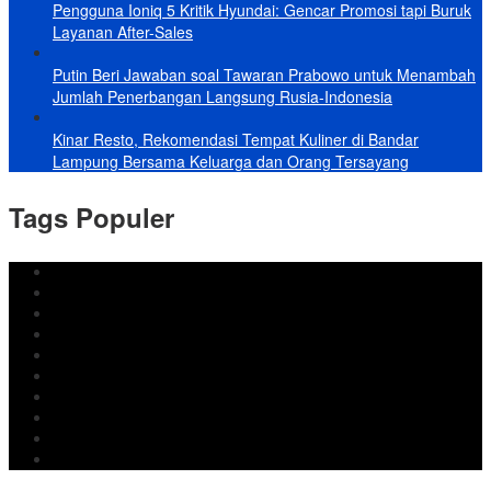
Pengguna Ioniq 5 Kritik Hyundai: Gencar Promosi tapi Buruk
Layanan After-Sales
Putin Beri Jawaban soal Tawaran Prabowo untuk Menambah
Jumlah Penerbangan Langsung Rusia-Indonesia
Kinar Resto, Rekomendasi Tempat Kuliner di Bandar
Lampung Bersama Keluarga dan Orang Tersayang
Tags Populer
DPRD Bandar Lampung
Lampung
Iran
pemkot bandar lampung
Jokowi
DPRD Bandarlampung
Israel
Wiyadi
Prabowo
paripurna