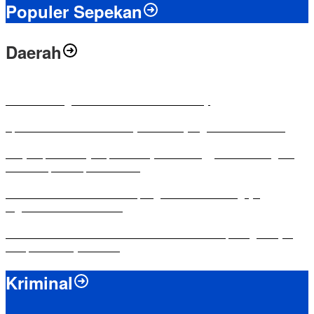
Populer Sepekan
Daerah
Antusias Warga di Reses Ketua DPRD Mesuji
Apresiasi Ketua DPRD Mesuji di Hut Bayangkara ke-80 Tahun
Penyampaian LKPJ Bupati Mesuji Tahun Anggaran 2025 Digelar
dalam Rapat Paripurna DPRD
Komisi IV DPRD Bandar Lampung Tekankan Pentingnya
Digitalisasi Sekolah Dasar
Yuni Karnelis Bentuk Komunitas Teluk Menanam, Warga Diajak
Hidupkan Budaya Tanam
Kriminal