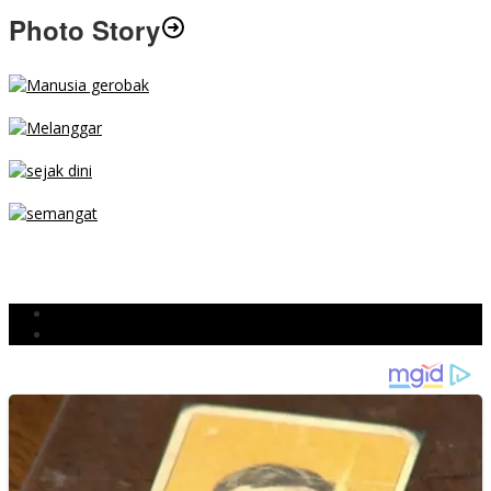
Photo Story
MENGIBA
PARKIR SEMBARANG
SEJAK DINI
TETAP SEMANGAT
BERJIBAKU
Populer
Komentar