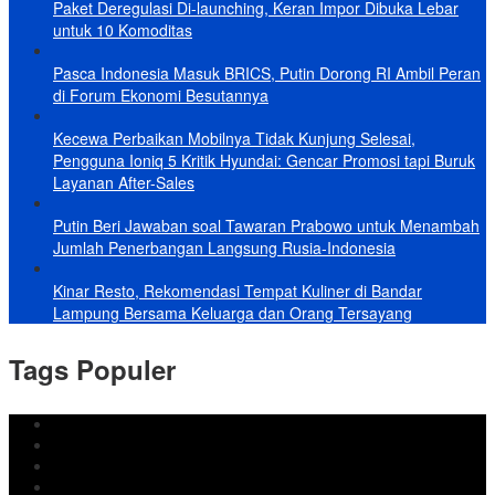
Paket Deregulasi Di-launching, Keran Impor Dibuka Lebar
untuk 10 Komoditas
Pasca Indonesia Masuk BRICS, Putin Dorong RI Ambil Peran
di Forum Ekonomi Besutannya
Kecewa Perbaikan Mobilnya Tidak Kunjung Selesai,
Pengguna Ioniq 5 Kritik Hyundai: Gencar Promosi tapi Buruk
Layanan After-Sales
Putin Beri Jawaban soal Tawaran Prabowo untuk Menambah
Jumlah Penerbangan Langsung Rusia-Indonesia
Kinar Resto, Rekomendasi Tempat Kuliner di Bandar
Lampung Bersama Keluarga dan Orang Tersayang
Tags Populer
DPRD Bandar Lampung
Lampung
Iran
pemkot bandar lampung