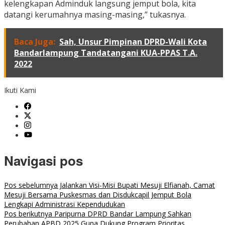
kelengkapan Adminduk langsung jemput bola, kita
datangi kerumahnya masing-masing,” tukasnya.
Baca Juga:
Sah, Unsur Pimpinan DPRD-Wali Kota
Bandarlampung Tandatangani KUA-PPAS T.A.
2022
Ikuti Kami
Navigasi pos
Pos sebelumnya
Jalankan Visi-Misi Bupati Mesuji Elfianah, Camat
Mesuji Bersama Puskesmas dan Disdukcapil Jemput Bola
Lengkapi Administrasi Kependudukan
Pos berikutnya
Paripurna DPRD Bandar Lampung Sahkan
Perubahan APBD 2025 Guna Dukung Program Prioritas