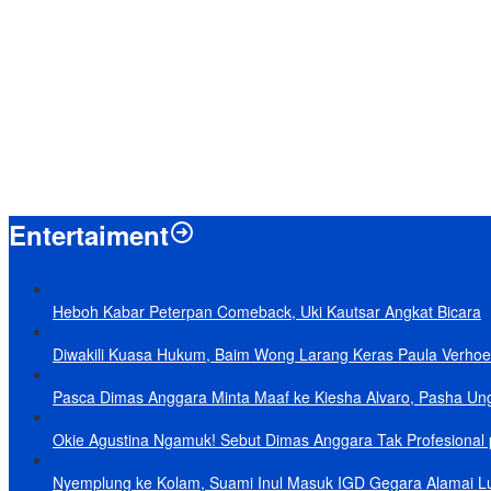
Menpan-RB Tegaskan WFA bagi ASN Hanya Opsional, Bukan Kewaji
Presiden Prabowo Resmi Mulai Proyek Raksasa Baterai Kendaraan List
Laporkan 212 Merek Beras yang Diklaim Bermasalah, Mentan Amran
Terungkap, Ternyata Ini Alasan Basarnas Evakuasi Juliana Marins Ta
Baru KelarPolemik 4 Pulau Sumut-Aceh, Muncul Klaim 43 Pulau RI y
Entertaiment
Heboh Kabar Peterpan Comeback, Uki Kautsar Angkat Bicara
Diwakili Kuasa Hukum, Baim Wong Larang Keras Paula Verhoe
Pasca Dimas Anggara Minta Maaf ke Kiesha Alvaro, Pasha Un
Okie Agustina Ngamuk! Sebut Dimas Anggara Tak Profesional p
Nyemplung ke Kolam, Suami Inul Masuk IGD Gegara Alamai L