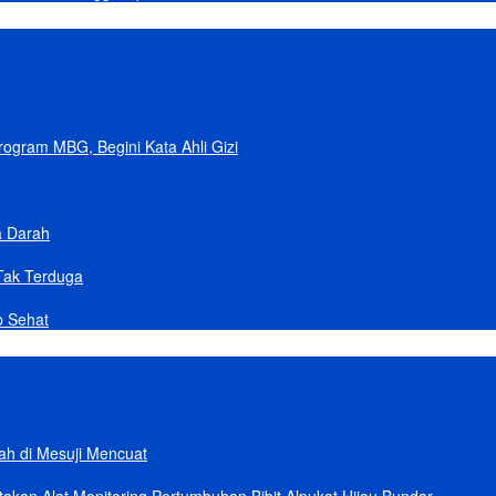
gram MBG, Begini Kata Ahli Gizi
a Darah
Tak Terduga
p Sehat
lah di Mesuji Mencuat