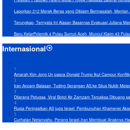
Laporkan 212 Merek Beras yang Diklaim Bermasalah, Mentan 
Terungkap, Ternyata Ini Alasan Basarnas Evakuasi Juliana Mar
Baru KelarPolemik 4 Pulau Sumut-Aceh, Muncul Klaim 43 Pula
Internasional
1
Amarah Kim Jong Un pasca Donald Trump Ikut Campur Konflik 
2
Iran Ancam Balasan, Tuding Serangan AS ke Situs Nuklir Mel
3
Dilarang Petugas, Viral Botol Air Zamzam Terpaksa Dibuang s
4
Rusia Peringatkan AS juga Israel: Pembunuhan Khamenei Ak
5
Curhatan Netanyahu, Perang Israel-Iran Membuat Anaknya Ha