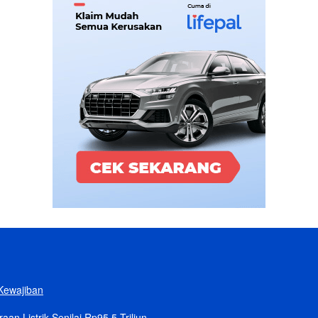
Kewajiban
n Listrik Senilai Rp95,5 Triliun