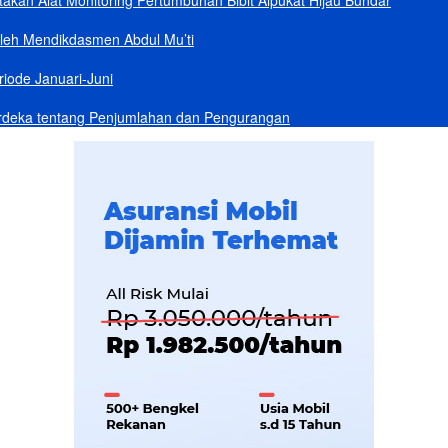
akan Alat Monitoring Pertumbuhan Bibit Alpukat Hijau Bundar
Oleh Mendikdasmen Abdul Mu’ti
iode Januari-Juni
rdeka tentang Penjumlahan dan Pengurangan