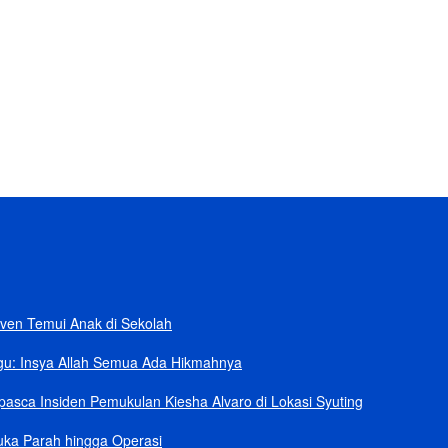
ban
rik Senilai Rp95,5 Triliun
 Klaim Sudah Telepon Kapolri dan Jaksa Agung
npa Helikopter
ang Kini dalam Sengketa
ven Temui Anak di Sekolah
gu: Insya Allah Semua Ada Hikmahnya
asca Insiden Pemukulan Kiesha Alvaro di Lokasi Syuting
uka Parah hingga Operasi