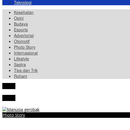
Teknologi
Kesehatan
Opini
Budaya
Esports
Advertorial
Otomotif
Photo Story
Internasional
Lifestyle
Sastra
Tips dan Trik
Rohani
tutup
tutup
Photo Story
MENGIBA