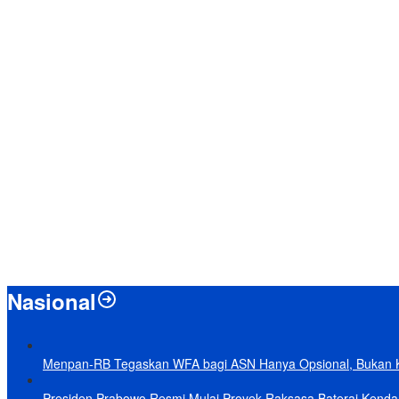
Nasional
Menpan-RB Tegaskan WFA bagi ASN Hanya Opsional, Bukan 
Presiden Prabowo Resmi Mulai Proyek Raksasa Baterai Kendaraa