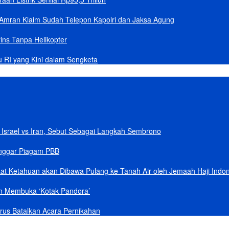
Amran Klaim Sudah Telepon Kapolri dan Jaksa Agung
ins Tanpa Helikopter
u RI yang Kini dalam Sengketa
Israel vs Iran, Sebut Sebagai Langkah Sembrono
anggar Piagam PBB
aat Ketahuan akan Dibawa Pulang ke Tanah Air oleh Jemaah Haji Indo
an Membuka ‘Kotak Pandora’
rus Batalkan Acara Pernikahan