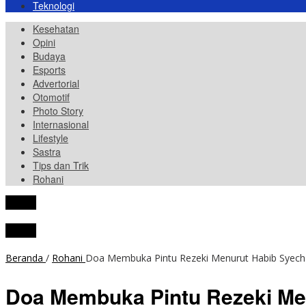
Teknologi
Kesehatan
Opini
Budaya
Esports
Advertorial
Otomotif
Photo Story
Internasional
Lifestyle
Sastra
Tips dan Trik
Rohani
tutup
tutup
Beranda
/
Rohani
Doa Membuka Pintu Rezeki Menurut Habib Syech 
Doa Membuka Pintu Rezeki Men