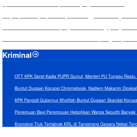
Apresiasi Ketua DPRD Mesuji di Hut Bayangkara ke-80 Tahun
Penyampaian LKPJ Bupati Mesuji Tahun Anggaran 2025 Digelar da
Komisi IV DPRD Bandar Lampung Tekankan Pentingnya Digitalisasi
Yuni Karnelis Bentuk Komunitas Teluk Menanam, Warga Diajak Hi
Kriminal
OTT KPK Seret Kadis PUPR Sumut, Menteri PU Tunggu Restu P
Buntut Dugaan Korupsi Chromebook, Nadiem Makarim Dicekal 
KPK Panggil Gubernur Khofifah Buntut Dugaan Skandal Korups
Penemuan Bayi Perempuan Hebohkan Warga Seputih Banyak L
Kronologi Truk Tertabrak KRL di Tangerang Gegara Nekat Tero