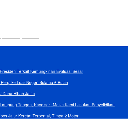
lam Rapat Paripurna DPRD
 Sekolah Dasar
dupkan Budaya Tanam
residen Terkait Kemungkinan Evaluasi Besar
Pergi ke Luar Negeri Selama 6 Bulan
i Dana Hibah Jatim
ampung Tengah, Kapolsek: Masih Kami Lakukan Penyelidikan
bos Jalur Kereta: Terpental, Timpa 2 Motor