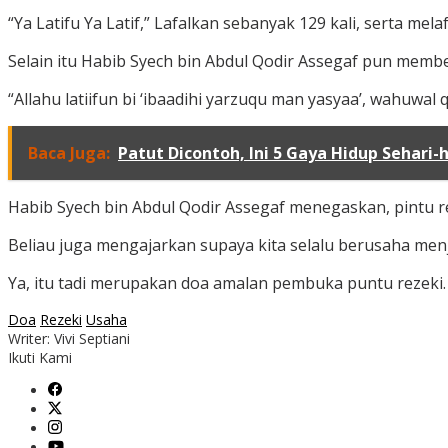
“Ya Latifu Ya Latif,” Lafalkan sebanyak 129 kali, serta mel
Selain itu Habib Syech bin Abdul Qodir Assegaf pun membe
“Allahu latiifun bi ‘ibaadihi yarzuqu man yasyaa’, wahuwal qo
Baca Juga:
Patut Dicontoh, Ini 5 Gaya Hidup Sehari
Habib Syech bin Abdul Qodir Assegaf menegaskan, pintu re
Beliau juga mengajarkan supaya kita selalu berusaha men
Ya, itu tadi merupakan doa amalan pembuka puntu rezeki. M
Doa
Rezeki
Usaha
Writer: Vivi Septiani
Ikuti Kami