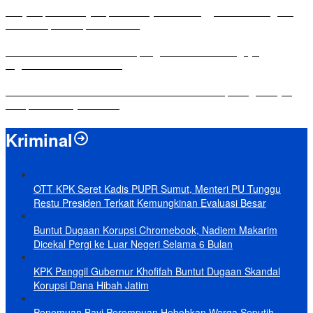
Penyampaian LKPJ Bupati Mesuji Tahun Anggaran 2025 Digelar
dalam Rapat Paripurna DPRD
Komisi IV DPRD Bandar Lampung Tekankan Pentingnya
Digitalisasi Sekolah Dasar
Yuni Karnelis Bentuk Komunitas Teluk Menanam, Warga Diajak
Hidupkan Budaya Tanam
Kriminal
OTT KPK Seret Kadis PUPR Sumut, Menteri PU Tunggu
Restu Presiden Terkait Kemungkinan Evaluasi Besar
Buntut Dugaan Korupsi Chromebook, Nadiem Makarim
Dicekal Pergi ke Luar Negeri Selama 6 Bulan
KPK Panggil Gubernur Khofifah Buntut Dugaan Skandal
Korupsi Dana Hibah Jatim
Penemuan Bayi Perempuan Hebohkan Warga Seputih