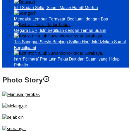
Istri Sudah Setia, Suami Malah Hamili Mertua
Mengaku Lembur, Ternyata ‘Begituan’ dengan Bos
Gegara LDR, Istri Begituan dengan Teman Suami
Tak Sanggup Servis Ranjang Satiap Hari, Istri Izinkan Suami
Berpoligami
Istri ‘Pelihara’ Pria Lain Pakai Duit dari Suami yang Hidup
Prihatin
Photo Story
MENGIBA
PARKIR SEMBARANG
SEJAK DINI