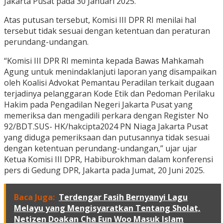
Jakarta Pusat pada 30 Januari 2025.
Atas putusan tersebut, Komisi III DPR RI menilai hal
tersebut tidak sesuai dengan ketentuan dan peraturan
perundang-undangan.
“Komisi III DPR RI meminta kepada Bawas Mahkamah
Agung untuk menindaklanjuti laporan yang disampaikan
oleh Koalisi Advokat Pemantau Peradilan terkait dugaan
terjadinya pelanggaran Kode Etik dan Pedoman Perilaku
Hakim pada Pengadilan Negeri Jakarta Pusat yang
memeriksa dan mengadili perkara dengan Register No
92/BDT.SUS- HK/hakcipta2024 PN Niaga Jakarta Pusat
yang diduga pemeriksaan dan putusannya tidak sesuai
dengan ketentuan perundang-undangan,” ujar ujar
Ketua Komisi III DPR, Habiburokhman dalam konferensi
pers di Gedung DPR, Jakarta pada Jumat, 20 Juni 2025.
Baca Juga:
Terdengar Fasih Bernyanyi Lagu
Melayu yang Mengisyaratkan Tentang Sholat,
Netizen Doakan Cha Eun Woo Masuk Islam