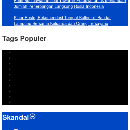
Putin Beri Jawaban soal Tawaran Prabowo untuk Menambah
Jumlah Penerbangan Langsung Rusia-Indonesia
Kinar Resto, Rekomendasi Tempat Kuliner di Bandar
Lampung Bersama Keluarga dan Orang Tersayang
Tags Populer
DPRD Bandar Lampung
Lampung
Iran
pemkot bandar lampung
Jokowi
DPRD Bandarlampung
Israel
Wiyadi
Prabowo
paripurna
Skandal