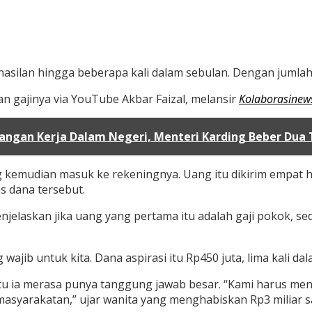
asilan hingga beberapa kali dalam sebulan. Dengan jumlah 
n gajinya via YouTube Akbar Faizal, melansir
Kolaborasinew
gan Kerja Dalam Negeri, Menteri Karding Beber Dua T
emudian masuk ke rekeningnya. Uang itu dikirim empat hari
 dana tersebut.
jelaskan jika uang yang pertama itu adalah gaji pokok, s
jib untuk kita. Dana aspirasi itu Rp450 juta, lima kali da
itu ia merasa punya tanggung jawab besar. “Kami harus menyer
kemasyarakatan,” ujar wanita yang menghabiskan Rp3 miliar