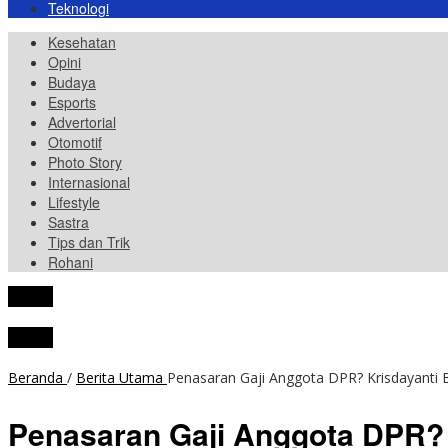
Teknologi
Kesehatan
Opini
Budaya
Esports
Advertorial
Otomotif
Photo Story
Internasional
Lifestyle
Sastra
Tips dan Trik
Rohani
tutup
tutup
Beranda
/
Berita Utama
Penasaran Gaji Anggota DPR? Krisdayanti
Penasaran Gaji Anggota DPR? 