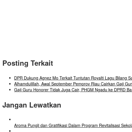
Posting Terkait
DPR Dukung Agnez Mo Terkait Tuntutan Royalti Lagu Bilang Sa
Alhamdulillah, Awal September Pemprov Riau Cairkan Gaji Gu
Gaji Guru Honorer Tidak Juga Cair, PHGM Ngadu ke DPRD B
Jangan Lewatkan
Aroma Pungli dan Gratifikasi Dalam Program Revitalisasi Seko