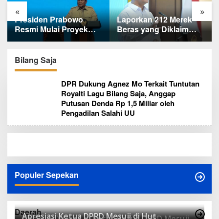
«
»
bowo
Laporkan 212 Merek
Terungkap, Ternya
royek
Beras yang Diklaim
Alasan Basarnas
ai
Bermasalah, Mentan
Evakuasi Juliana
trik
Amran Klaim Sudah
Marins Tanpa
Triliun
Telepon Kapolri dan
Helikopter
Bilang Saja
Jaksa Agung
DPR Dukung Agnez Mo Terkait Tuntutan
Royalti Lagu Bilang Saja, Anggap
Putusan Denda Rp 1,5 Miliar oleh
Pengadilan Salahi UU
Populer Sepekan
Daerah
Apresiasi Ketua DPRD Mesuji di Hut
Antusias Warga di Reses Ketua DPRD Mesuji