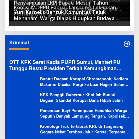
Penyampaian LKPJ Bupati Mesuji Tahun
Bayangkara ke-80 Tahun
Komisi IV DPRD Bandar Lampung Tekankan
Anggaran 2025 Digelar dalam Rapat Paripurna
Yuni Karnelis Bentuk Komunitas Teluk
Pentingnya Digitalisasi Sekolah Dasar
DPRD
Menanam, Warga Diajak Hidupkan Budaya
Tanam
Kriminal
OTT KPK Seret Kadis PUPR Sumut, Menteri PU
Tunggu Restu Presiden Terkait Kemungkinan
Evaluasi Besar
Buntut Dugaan Korupsi Chromebook, Nadiem
Makarim Dicekal Pergi ke Luar Negeri Selama
6 Bulan
KPK Panggil Gubernur Khofifah Buntut
Dugaan Skandal Korupsi Dana Hibah Jatim
Penemuan Bayi Perempuan Hebohkan Warga
Seputih Banyak Lampung Tengah, Kapolsek:
Masih Kami Lakukan Penyelidikan
Kronologi Truk Tertabrak KRL di Tangerang
Gegara Nekat Terobos Jalur Kereta: Terpental,
Timpa 2 Motor