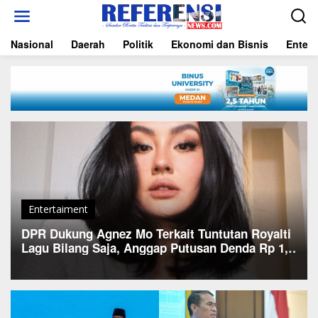
L
e
w
Nasional
Daerah
Politik
Ekonomi dan Bisnis
Entert
a
t
i
k
e
k
o
n
t
e
n
Entertaiment
DPR Dukung Agnez Mo Terkait Tuntutan Royalti
Lagu Bilang Saja, Anggap Putusan Denda Rp 1,5
Miliar oleh Pengadilan Salahi UU