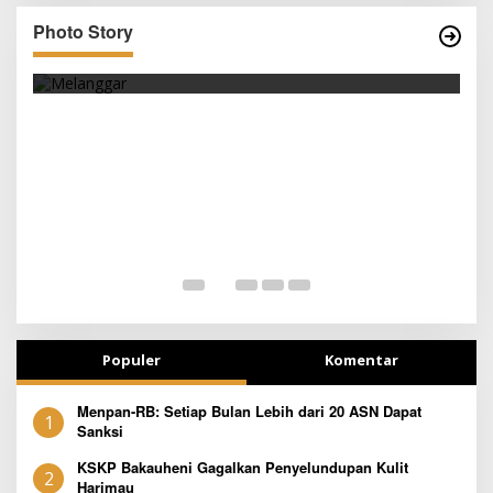
Photo Story
PARKIR SEMBARANG
SEJAK 
Populer
Komentar
Menpan-RB: Setiap Bulan Lebih dari 20 ASN Dapat
1
Sanksi
KSKP Bakauheni Gagalkan Penyelundupan Kulit
2
Harimau