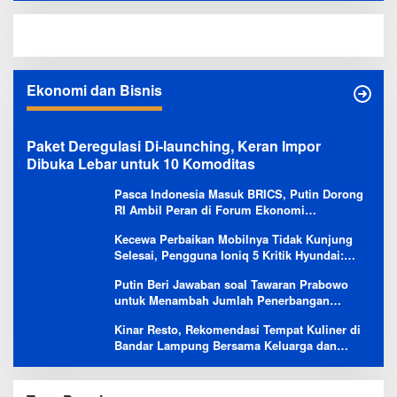
Ekonomi dan Bisnis
Paket Deregulasi Di-launching, Keran Impor
Dibuka Lebar untuk 10 Komoditas
Pasca Indonesia Masuk BRICS, Putin Dorong
RI Ambil Peran di Forum Ekonomi
Besutannya
Kecewa Perbaikan Mobilnya Tidak Kunjung
Selesai, Pengguna Ioniq 5 Kritik Hyundai:
Gencar Promosi tapi Buruk Layanan After-
Putin Beri Jawaban soal Tawaran Prabowo
Sales
untuk Menambah Jumlah Penerbangan
Langsung Rusia-Indonesia
Kinar Resto, Rekomendasi Tempat Kuliner di
Bandar Lampung Bersama Keluarga dan
Orang Tersayang