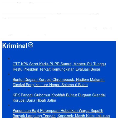
dalam Rapat Paripurna DPRD
Komisi IV DPRD Bandar Lampung Tekankan Pentingnya
Digitalisasi Sekolah Dasar
Yuni Karnelis Bentuk Komunitas Teluk Menanam, Warga Diajak
Hidupkan Budaya Tanam
Kriminal
OTT KPK Seret Kadis PUPR Sumut, Menteri PU Tunggu
Restu Presiden Terkait Kemungkinan Evaluasi Besar
Buntut Dugaan Korupsi Chromebook, Nadiem Makarim
Dicekal Pergi ke Luar Negeri Selama 6 Bulan
KPK Panggil Gubernur Khofifah Buntut Dugaan Skandal
Korupsi Dana Hibah Jatim
Penemuan Bayi Perempuan Hebohkan Warga Seputih
Banyak Lampung Tengah, Kapolsek: Masih Kami Lakukan