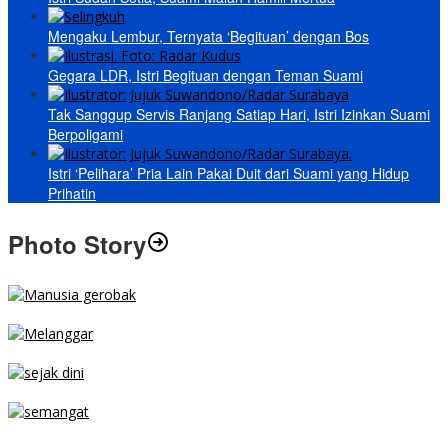
Mengaku Lembur, Ternyata ‘Begituan’ dengan Bos
Gegara LDR, Istri Begituan dengan Teman Suami
Tak Sanggup Servis Ranjang Satiap Hari, Istri Izinkan Suami
Berpoligami
Istri ‘Pelihara’ Pria Lain Pakai Duit dari Suami yang Hidup
Prihatin
Photo Story
MENGIBA
PARKIR SEMBARANG
SEJAK DINI
TETAP SEMANGAT