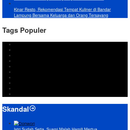
Kinar Resto, Rekomendasi Tempat Kuliner di Bandar
Lampung Bersama Keluarga dan Orang Tersayang
Tags Populer
DPRD Bandar Lampung
Lampung
Iran
pemkot bandar lampung
Jokowi
DPRD Bandarlampung
Israel
Wiyadi
Prabowo
paripurna
Skandal
Istri Sudah Setia, Suami Malah Hamili Mertua