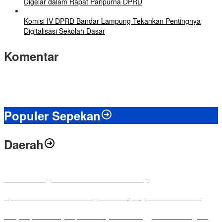
Digelar dalam Rapat Paripurna DPRD
Komisi IV DPRD Bandar Lampung Tekankan Pentingnya
Digitalisasi Sekolah Dasar
Komentar
Populer Sepekan
Daerah
Antusias Warga di Reses Ketua DPRD Mesuji
Apresiasi Ketua DPRD Mesuji di Hut Bayangkara ke-80 Tahun
Penyampaian LKPJ Bupati Mesuji Tahun Anggaran 2025 Digelar