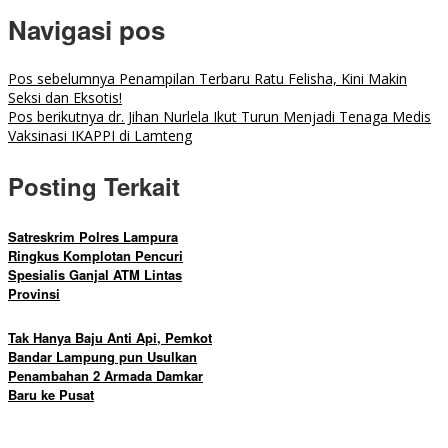
Navigasi pos
Pos sebelumnya
Penampilan Terbaru Ratu Felisha, Kini Makin
Seksi dan Eksotis!
Pos berikutnya
dr. Jihan Nurlela Ikut Turun Menjadi Tenaga Medis
Vaksinasi IKAPPI di Lamteng
Posting Terkait
Satreskrim Polres Lampura
Ringkus Komplotan Pencuri
Spesialis Ganjal ATM Lintas
Provinsi
Tak Hanya Baju Anti Api, Pemkot
Bandar Lampung pun Usulkan
Penambahan 2 Armada Damkar
Baru ke Pusat