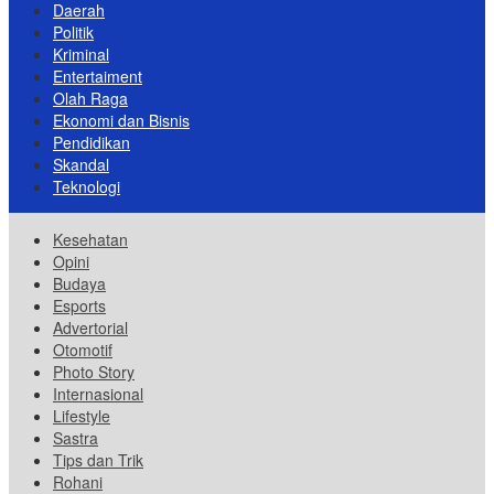
Daerah
Politik
Kriminal
Entertaiment
Olah Raga
Ekonomi dan Bisnis
Pendidikan
Skandal
Teknologi
Kesehatan
Opini
Budaya
Esports
Advertorial
Otomotif
Photo Story
Internasional
Lifestyle
Sastra
Tips dan Trik
Rohani