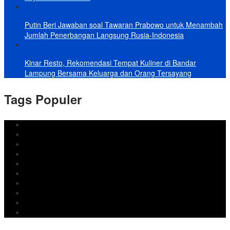
Putin Beri Jawaban soal Tawaran Prabowo untuk Menambah
Jumlah Penerbangan Langsung Rusia-Indonesia
Kinar Resto, Rekomendasi Tempat Kuliner di Bandar
Lampung Bersama Keluarga dan Orang Tersayang
Tags Populer
DPRD Bandar Lampung
Lampung
Iran
pemkot bandar lampung
Jokowi
DPRD Bandarlampung
Israel
Wiyadi
Prabowo
paripurna