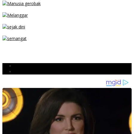
MENGIBA
PARKIR SEMBARANG
SEJAK DINI
TETAP SEMANGAT
BERJIBAKU
Populer
Komentar