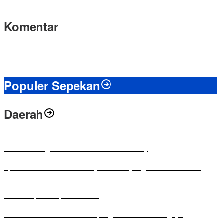
Komentar
Populer Sepekan
Daerah
Antusias Warga di Reses Ketua DPRD Mesuji
Apresiasi Ketua DPRD Mesuji di Hut Bayangkara ke-80 Tahun
Penyampaian LKPJ Bupati Mesuji Tahun Anggaran 2025 Digelar
dalam Rapat Paripurna DPRD
Komisi IV DPRD Bandar Lampung Tekankan Pentingnya