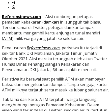
Referensinews.com
– Aksi rombongan petugas
pemadam kebakaran (
damkar
) ini sungguh tak biasa.
Tersiar ramai di Twitter, petugas damkar tampak
membantu mengambil kartu anjungan tunai mandiri
(
ATM
) milik warga yang jatuh ke selokan air.
Penelusuran
Referensinews.com
, peristiwa itu terjadi di
sekitar Bank DKI Matraman,
Jakarta
Timur, Jumat 8
Oktober 2021. Aksi mereka terunggah oleh akun Twitter
Humas Dinas Penanggulangan Kebakaran dan
Penyelamatan DKI Jakarta, @humasjakfire mencuit.
Peristiwa itu berawal saat pemilik ATM akan membayar
bakso dan mengeluarkan dompet. Tanpa sengaja, kartu
ATM miliknya terjatuh serta masuk ke lubang saluran air.
Tak lama dari kartu ATM terjatuh, warga langsung
menghubungi petugas Pemadam Kebakaran. Dalam
video yang terunggah di Twitter, selokan air itu tertutup