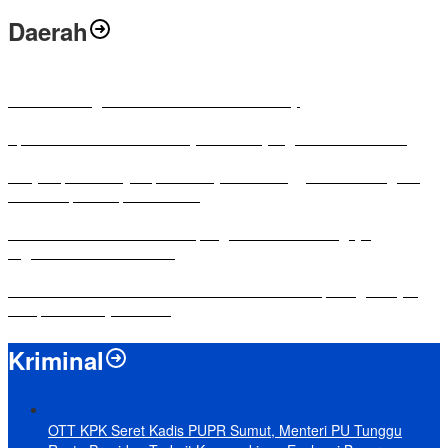
Daerah
Antusias Warga di Reses Ketua DPRD Mesuji
Apresiasi Ketua DPRD Mesuji di Hut Bayangkara ke-80 Tahun
Penyampaian LKPJ Bupati Mesuji Tahun Anggaran 2025 Digelar
dalam Rapat Paripurna DPRD
Komisi IV DPRD Bandar Lampung Tekankan Pentingnya
Digitalisasi Sekolah Dasar
Yuni Karnelis Bentuk Komunitas Teluk Menanam, Warga Diajak
Hidupkan Budaya Tanam
Kriminal
OTT KPK Seret Kadis PUPR Sumut, Menteri PU Tunggu