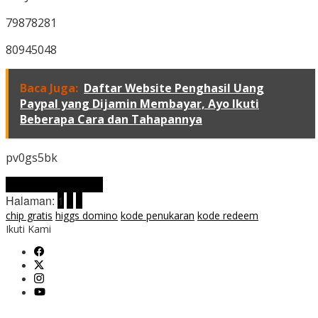
79878281
80945048
Baca Juga:
Daftar Website Penghasil Uang
Paypal yang Dijamin Membayar, Ayo Ikuti
Beberapa Cara dan Tahapannya
pv0gs5bk
Laman berikutnya
Halaman:
1
2
3
chip gratis
higgs domino
kode penukaran
kode redeem
Ikuti Kami