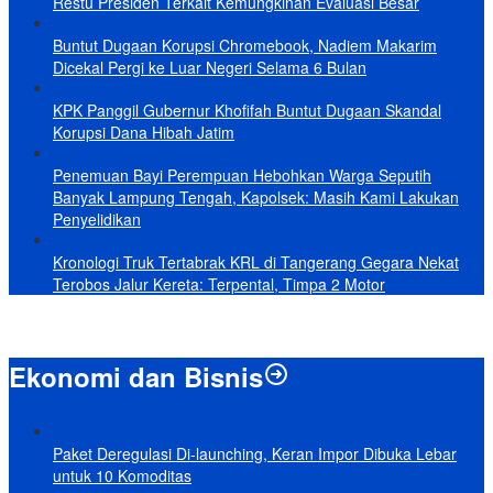
Restu Presiden Terkait Kemungkinan Evaluasi Besar
Buntut Dugaan Korupsi Chromebook, Nadiem Makarim
Dicekal Pergi ke Luar Negeri Selama 6 Bulan
KPK Panggil Gubernur Khofifah Buntut Dugaan Skandal
Korupsi Dana Hibah Jatim
Penemuan Bayi Perempuan Hebohkan Warga Seputih
Banyak Lampung Tengah, Kapolsek: Masih Kami Lakukan
Penyelidikan
Kronologi Truk Tertabrak KRL di Tangerang Gegara Nekat
Terobos Jalur Kereta: Terpental, Timpa 2 Motor
Ekonomi dan Bisnis
Paket Deregulasi Di-launching, Keran Impor Dibuka Lebar
untuk 10 Komoditas