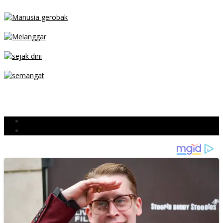
MENGIBA
PARKIR SEMBARANG
SEJAK DINI
TETAP SEMANGAT
BERJIBAKU
Populer
Komentar