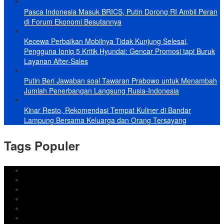
Pasca Indonesia Masuk BRICS, Putin Dorong RI Ambil Peran
di Forum Ekonomi Besutannya
Kecewa Perbaikan Mobilnya Tidak Kunjung Selesai,
Pengguna Ioniq 5 Kritik Hyundai: Gencar Promosi tapi Buruk
Layanan After-Sales
Putin Beri Jawaban soal Tawaran Prabowo untuk Menambah
Jumlah Penerbangan Langsung Rusia-Indonesia
Kinar Resto, Rekomendasi Tempat Kuliner di Bandar
Lampung Bersama Keluarga dan Orang Tersayang
Tags Populer
DPRD Bandar Lampung
Lampung
Iran
pemkot bandar lampung
Jokowi
DPRD Bandarlampung