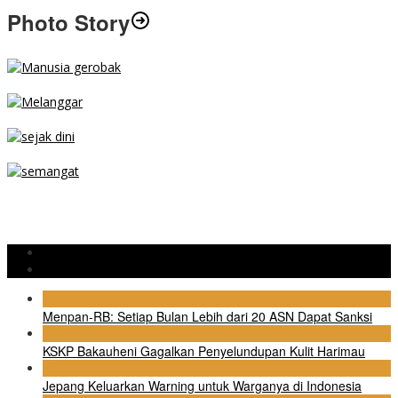
Photo Story
MENGIBA
PARKIR SEMBARANG
SEJAK DINI
TETAP SEMANGAT
BERJIBAKU
Populer
Komentar
1
Menpan-RB: Setiap Bulan Lebih dari 20 ASN Dapat Sanksi
2
KSKP Bakauheni Gagalkan Penyelundupan Kulit Harimau
3
Jepang Keluarkan Warning untuk Warganya di Indonesia