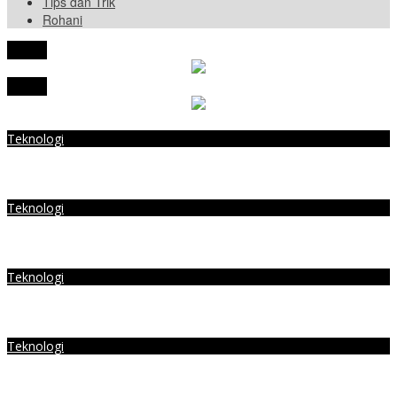
Tips dan Trik
Rohani
tutup
tutup
Teknologi
Kode Penukaran Higgs Domino Hari Ini Kamis 16 Februari 2023,
Bongkar Chip Gratis Hingga 110 B Bosku
Teknologi
Kode Redeem Higgs Domino Hari Ini Jumat 17 Februari 2023, Ada
Banjir Chip Gratis Hingga 110 B
Teknologi
Kode Penukaran Higgs Domino Hari Ini Rabu 15 Februari 2023,
Bongkar Chip Gratis Hingga 110 B Bosku
Teknologi
Kode Redeem Higgs Domino Terbaru Hari Ini Rabu 15 Februari
2023, Ada Banjir Chip Gratis Hingga 110 B