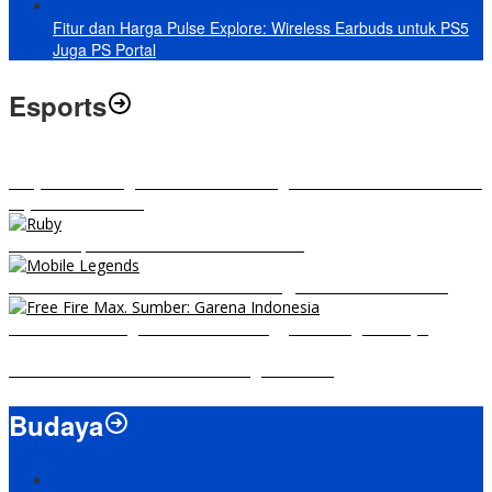
Fitur dan Harga Pulse Explore: Wireless Earbuds untuk PS5
Juga PS Portal
Esports
RRQ vs EVOS Legends: Berikut Ini Rangkuman El Clasico di MPL ID
Sejak Awal Dimulai
5 Hero Top Pick MPL Indonesia Season 8
8 Hero Midlaner Terbaik untuk Roaming, Sidelane Auto Aman!
Free Fire Max Segera Rilis! Catat Tanggal Pra-Registrasinya
Build Natalia Tersakit di Mobile Legends 2021
Budaya