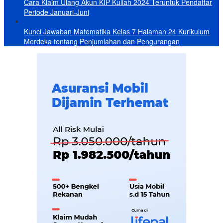
Cara Klaim Ulang Akun KIP Kuliah 2024 Teruntuk Pendaftar
Periode Januari-Juni
Kunci Jawaban Matematika Kelas 7 Halaman 24 Kurikulum
Merdeka tentang Penjumlahan dan Pengurangan