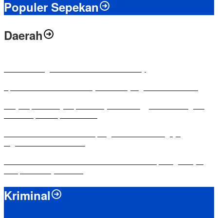
Populer Sepekan
Daerah
Antusias Warga di Reses Ketua DPRD Mesuji
Apresiasi Ketua DPRD Mesuji di Hut Bayangkara ke-80 Tahun
Penyampaian LKPJ Bupati Mesuji Tahun Anggaran 2025 Digelar
dalam Rapat Paripurna DPRD
Komisi IV DPRD Bandar Lampung Tekankan Pentingnya
Digitalisasi Sekolah Dasar
Yuni Karnelis Bentuk Komunitas Teluk Menanam, Warga Diajak
Hidupkan Budaya Tanam
Kriminal