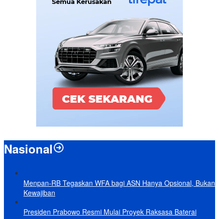
Nasional
Menpan-RB Tegaskan WFA bagi ASN Hanya Opsional, Bukan
Kewajiban
Presiden Prabowo Resmi Mulai Proyek Raksasa Baterai