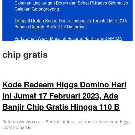
Ciptakan Lingkungan Bersih dan Sehat Pj.Kades Sidomulyo
Galakan Gotongroyong
Tempati Urutan Kedua Dunia, Indonesia Tercatat Miliki 718
Bahasa Daerah, Berikut Ini Daftarnya
Perkawinan Anak, Masalah Besar di Balik Target RPJMN
chip gratis
Kode Redeem Higgs Domino Hari
Ini Jumat 17 Februari 2023, Ada
Banjir Chip Gratis Hingga 110 B
Referensinews.com – Berikut ini, kami sajikan kode redeem Higgs
Domino hari ini