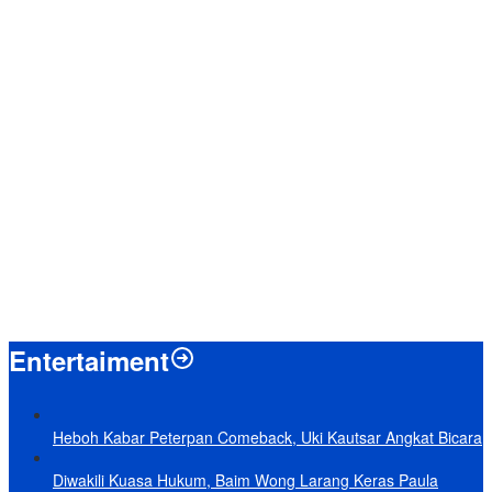
Menpan-RB Tegaskan WFA bagi ASN Hanya Opsional, Bukan
Kewajiban
Presiden Prabowo Resmi Mulai Proyek Raksasa Baterai Kendaraan
Listrik Senilai Rp95,5 Triliun
Laporkan 212 Merek Beras yang Diklaim Bermasalah, Mentan
Amran Klaim Sudah Telepon Kapolri dan Jaksa Agung
Terungkap, Ternyata Ini Alasan Basarnas Evakuasi Juliana Marins
Tanpa Helikopter
Baru KelarPolemik 4 Pulau Sumut-Aceh, Muncul Klaim 43 Pulau RI
yang Kini dalam Sengketa
Entertaiment
Heboh Kabar Peterpan Comeback, Uki Kautsar Angkat Bicara
Diwakili Kuasa Hukum, Baim Wong Larang Keras Paula