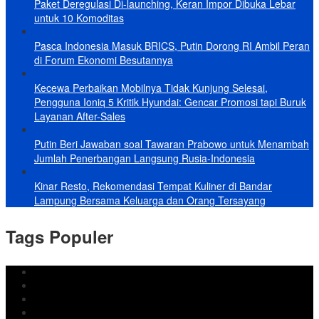
Paket Deregulasi Di-launching, Keran Impor Dibuka Lebar
untuk 10 Komoditas
Pasca Indonesia Masuk BRICS, Putin Dorong RI Ambil Peran
di Forum Ekonomi Besutannya
Kecewa Perbaikan Mobilnya Tidak Kunjung Selesai,
Pengguna Ioniq 5 Kritik Hyundai: Gencar Promosi tapi Buruk
Layanan After-Sales
Putin Beri Jawaban soal Tawaran Prabowo untuk Menambah
Jumlah Penerbangan Langsung Rusia-Indonesia
Kinar Resto, Rekomendasi Tempat Kuliner di Bandar
Lampung Bersama Keluarga dan Orang Tersayang
Tags Populer
DPRD Bandar Lampung
Lampung
Iran
pemkot bandar lampung