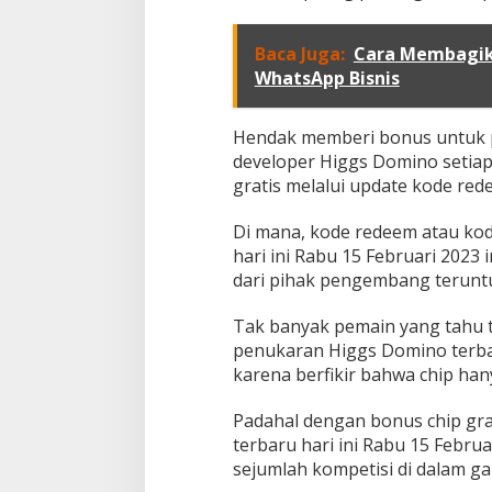
B
a
n
Baca Juga:
Cara Membagika
j
WhatsApp Bisnis
i
r
C
Hendak memberi bonus untuk p
h
developer Higgs Domino setiap
i
gratis melalui update kode re
p
G
r
Di mana, kode redeem atau ko
a
hari ini Rabu 15 Februari 202
t
dari pihak pengembang teruntu
i
s
Tak banyak pemain yang tahu 
H
i
penukaran Higgs Domino terbar
n
karena berfikir bahwa chip han
g
g
Padahal dengan bonus chip gra
a
terbaru hari ini Rabu 15 Februa
1
1
sejumlah kompetisi di dalam ga
0