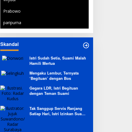
Prabowo
paripurna
Skandal
Istri Sudah Setia, Suami Malah
Hamili Mertua
Mengaku Lembur, Ternyata
‘Begituan’ dengan Bos
Gegara LDR, Istri Begituan
dengan Teman Suami
Tak Sanggup Servis Ranjang
Satiap Hari, Istri Izinkan Suami
Berpoligami