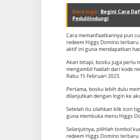
B
Baca Juga:
Begini Cara Daf
Pedulilindungi
Cara memanfaatkannya pun cuk
redeem Higgs Domino terbaru h
aktif ini guna mendapatkan ha
Akan tetapi, bosku juga perlu
mengambil hadiah dari kode re
Rabu 15 Februari 2023.
Pertama, bosku lebih dulu m
dilanjutkan dengan login ke ak
Setelah itu silahkan klik icon ti
guna membuka menu Higgs Do
Selanjutnya, pilihlah tombol k
redeem Higgs Domino terbaru 