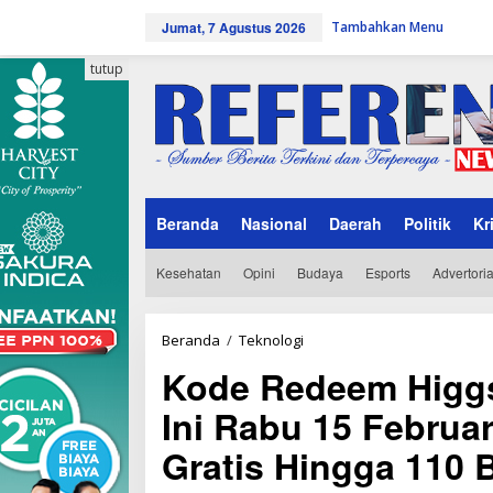
L
Jumat, 7 Agustus 2026
Tambahkan Menu
e
w
a
tutup
t
i
k
e
k
o
n
Beranda
Nasional
Daerah
Politik
Kr
t
e
n
Kesehatan
Opini
Budaya
Esports
Advertoria
Beranda
/
Teknologi
K
o
Kode Redeem Higgs
d
e
Ini Rabu 15 Februar
R
e
Gratis Hingga 110 
d
e