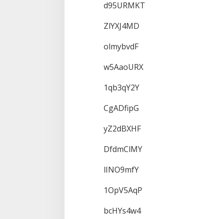
d95URMKT
ZlYXJ4MD
olmybvdF
w5AaoURX
1qb3qY2Y
CgADfipG
yZ2dBXHF
DfdmClMY
lINO9mfY
1OpV5AqP
bcHYs4w4