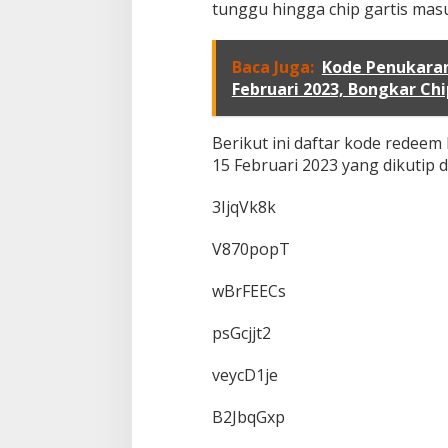
tunggu hingga chip gartis mas
Baca Juga:
Kode Penukaran
Februari 2023, Bongkar Chi
Berikut ini daftar kode redeem
15 Februari 2023 yang dikutip 
3IjqVk8k
V870popT
wBrFEECs
psGcjjt2
veycD1je
B2JbqGxp