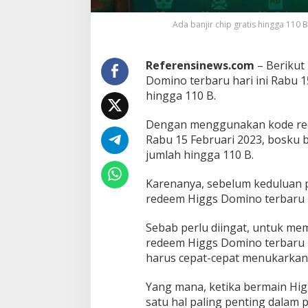
n
i
Ada banjir chip gratis hingga 110 
R
a
Referensinews.com
– Berikut 
b
Domino terbaru hari ini Rabu 15
u
1
hingga 110 B.
5
F
Dengan menggunakan kode rede
e
Rabu 15 Februari 2023, bosku 
b
jumlah hingga 110 B.
r
u
a
Karenanya, sebelum keduluan p
r
redeem Higgs Domino terbaru ha
i
2
Sebab perlu diingat, untuk mem
0
2
redeem Higgs Domino terbaru h
3
harus cepat-cepat menukarkan
,
A
Yang mana, ketika bermain Hi
d
satu hal paling penting dalam 
a