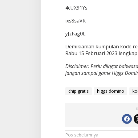
4cUX91Ys
ixs8saVR
yJzFag0L
Demikianlah kumpulan kode re
Rabu 15 Februari 2023 lengkap
Disclaimer: Perlu diingat bahwasan
jangan sampai game Higgs Domino
chip gratis
higgs domino
ko
I
N
Pos sebelumnya