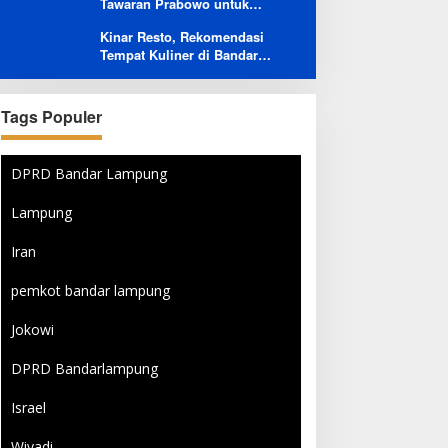
Tawaran Prabowo untuk
Buruk Layanan After-Sales
Menambah Jumlah
Kinar Resto, Rekomendasi
Penerbangan Langsung Rusia-
Tempat Kuliner di Bandar
Indonesia
Lampung Bersama Keluarga
dan Orang Tersayang
Tags Populer
DPRD Bandar Lampung
Lampung
Iran
pemkot bandar lampung
Jokowi
DPRD Bandarlampung
Israel
Wiyadi