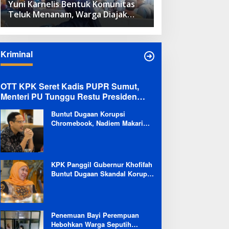
Yuni Karnelis Bentuk Komunitas
Teluk Menanam, Warga Diajak
Hidupkan Budaya Tanam
Kriminal
OTT KPK Seret Kadis PUPR Sumut,
Menteri PU Tunggu Restu Presiden
Terkait Kemungkinan Evaluasi Besar
Buntut Dugaan Korupsi
Chromebook, Nadiem Makarim
Dicekal Pergi ke Luar Negeri
Selama 6 Bulan
KPK Panggil Gubernur Khofifah
Buntut Dugaan Skandal Korupsi
Dana Hibah Jatim
Penemuan Bayi Perempuan
Hebohkan Warga Seputih