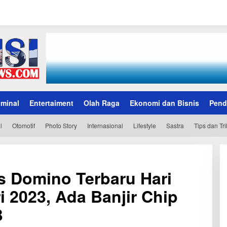
iminal
Entertaiment
Olah Raga
Ekonomi dan Bisnis
Pend
l
Otomotif
Photo Story
Internasional
Lifestyle
Sastra
Tips dan Tri
 Domino Terbaru Hari
i 2023, Ada Banjir Chip
B