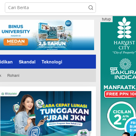
tutup
idikan
Skandal
Teknologi
k
Rohani