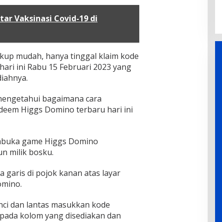
tar Vaksinasi Covid-19 di
up mudah, hanya tinggal klaim kode
ari ini Rabu 15 Februari 2023 yang
diahnya.
 mengetahui bagaimana cara
deem Higgs Domino terbaru hari ini
embuka game Higgs Domino
un milik bosku.
ga garis di pojok kanan atas layar
mino.
unci dan lantas masukkan kode
pada kolom yang disediakan dan