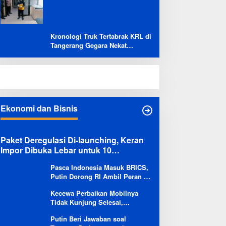
Banyak Lampung Tengah,
Kapolsek: Masih Kami Lakukan
Penyelidikan
Kronologi Truk Tertabrak KRL di
Tangerang Gegara Nekat
Terobos Jalur Kereta: Terpental,
Timpa 2 Motor
Ekonomi dan Bisnis
Paket Deregulasi Di-launching, Keran
Impor Dibuka Lebar untuk 10
Komoditas
Pasca Indonesia Masuk BRICS,
Putin Dorong RI Ambil Peran di
Forum Ekonomi Besutannya
Kecewa Perbaikan Mobilnya
Tidak Kunjung Selesai,
Pengguna Ioniq 5 Kritik
Putin Beri Jawaban soal
Hyundai: Gencar Promosi tapi