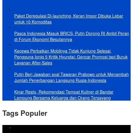
Paket Deregulasi Di-launching, Keran Impor Dibuka Lebar
untuk 10 Komoditas
Pasca Indonesia Masuk BRICS, Putin Dorong RI Ambil Peran
di Forum Ekonomi Besutannya
Kecewa Perbaikan Mobilnya Tidak Kunjung Selesai,
Pengguna Ioniq 5 Kritik Hyundai: Gencar Promosi tapi Buruk
Layanan After-Sales
Putin Beri Jawaban soal Tawaran Prabowo untuk Menambah
Jumlah Penerbangan Langsung Rusia-Indonesia
Kinar Resto, Rekomendasi Tempat Kuliner di Bandar
Lampung Bersama Keluarga dan Orang Tersayang
Tags Populer
DPRD Bandar Lampung