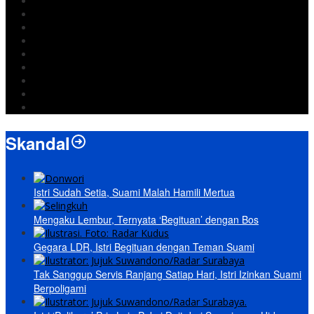
Lampung
Iran
pemkot bandar lampung
Jokowi
DPRD Bandarlampung
Israel
Wiyadi
Prabowo
paripurna
Skandal
Istri Sudah Setia, Suami Malah Hamili Mertua
Mengaku Lembur, Ternyata ‘Begituan’ dengan Bos
Gegara LDR, Istri Begituan dengan Teman Suami
Tak Sanggup Servis Ranjang Satiap Hari, Istri Izinkan Suami
Berpoligami