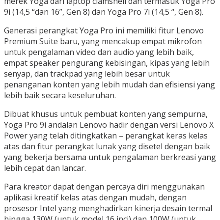
merek Yoga dari laptop clamshell dan termasuk Yoga Pro
9i (14,5 “dan 16”, Gen 8) dan Yoga Pro 7i (14,5 “, Gen 8).
Generasi perangkat Yoga Pro ini memiliki fitur Lenovo
Premium Suite baru, yang mencakup empat mikrofon
untuk pengalaman video dan audio yang lebih baik,
empat speaker pengurang kebisingan, kipas yang lebih
senyap, dan trackpad yang lebih besar untuk
penanganan konten yang lebih mudah dan efisiensi yang
lebih baik secara keseluruhan.
Dibuat khusus untuk pembuat konten yang sempurna,
Yoga Pro 9i andalan Lenovo hadir dengan versi Lenovo X
Power yang telah ditingkatkan – perangkat keras kelas
atas dan fitur perangkat lunak yang disetel dengan baik
yang bekerja bersama untuk pengalaman berkreasi yang
lebih cepat dan lancar.
Para kreator dapat dengan percaya diri menggunakan
aplikasi kreatif kelas atas dengan mudah, dengan
prosesor Intel yang menghadirkan kinerja desain termal
hingga 130W (untuk model 16 inci) dan 100W (untuk