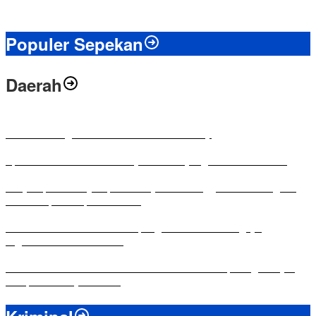
Populer Sepekan
Daerah
Antusias Warga di Reses Ketua DPRD Mesuji
Apresiasi Ketua DPRD Mesuji di Hut Bayangkara ke-80 Tahun
Penyampaian LKPJ Bupati Mesuji Tahun Anggaran 2025 Digelar
dalam Rapat Paripurna DPRD
Komisi IV DPRD Bandar Lampung Tekankan Pentingnya
Digitalisasi Sekolah Dasar
Yuni Karnelis Bentuk Komunitas Teluk Menanam, Warga Diajak
Hidupkan Budaya Tanam