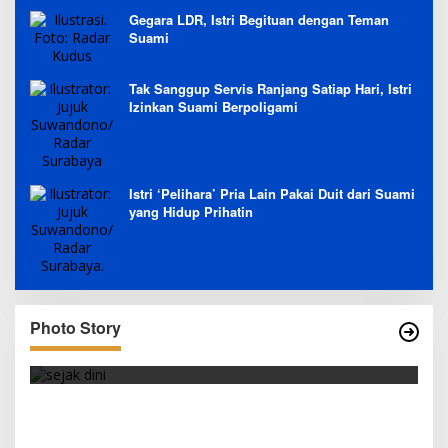
Gegara LDR, Istri Begituan dengan Teman
Suami
Tak Sanggup Servis Ranjang Satiap Hari, Istri
Izinkan Suami Berpoligami
Istri ‘Pelihara’ Pria Lain Pakai Duit dari Suami
yang Hidup Prihatin
Photo Story
SEJAK DINI