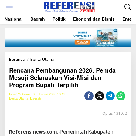
L
e
w
Nasional
Daerah
Politik
Ekonomi dan Bisnis
Entert
a
t
i
k
e
k
o
n
Beranda
/
Berita Utama
R
t
e
e
Rencana Pembangunan 2026, Pemda
n
n
Mesuji Selaraskan Visi-Misi dan
c
a
Program Bupati Terpilih
n
a
Ishar Mukram
3 Februari 2025 16:12
P
Berita Utama
,
Daerah
e
m
Oplus_131072
b
a
n
g
Referensinews.com
,-Pemerintah Kabupaten
u