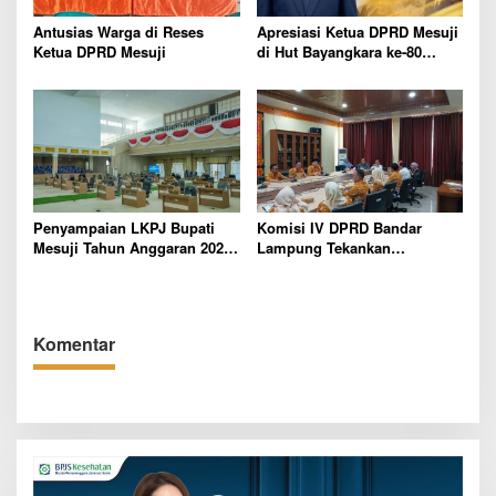
s
Antusias Warga di Reses
Apresiasi Ketua DPRD Mesuji
Ketua DPRD Mesuji
di Hut Bayangkara ke-80
Tahun
Penyampaian LKPJ Bupati
Komisi IV DPRD Bandar
Mesuji Tahun Anggaran 2025
Lampung Tekankan
Digelar dalam Rapat
Pentingnya Digitalisasi
Paripurna DPRD
Sekolah Dasar
Komentar