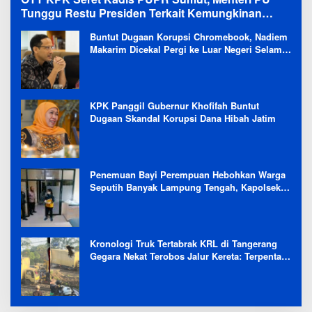
Tunggu Restu Presiden Terkait Kemungkinan
Evaluasi Besar
Buntut Dugaan Korupsi Chromebook, Nadiem
Makarim Dicekal Pergi ke Luar Negeri Selama
6 Bulan
KPK Panggil Gubernur Khofifah Buntut
Dugaan Skandal Korupsi Dana Hibah Jatim
Penemuan Bayi Perempuan Hebohkan Warga
Seputih Banyak Lampung Tengah, Kapolsek:
Masih Kami Lakukan Penyelidikan
Kronologi Truk Tertabrak KRL di Tangerang
Gegara Nekat Terobos Jalur Kereta: Terpental,
Timpa 2 Motor