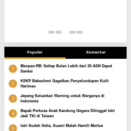
T
Populer
Komentar
Menpan-RB: Setiap Bulan Lebih dari 20 ASN Dapat
1
Sanksi
KSKP Bakauheni Gagalkan Penyelundupan Kulit
2
Harimau
Jepang Keluarkan Warning untuk Warganya di
3
Indonesia
Bapak Perkosa Anak Kandung Gegara Ditinggal Istri
4
Jadi TKI di Taiwan
Istri Sudah Setia, Suami Malah Hamili Mertua
5