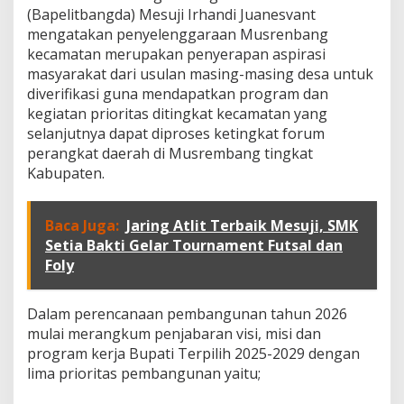
a
(Bapelitbangda) Mesuji Irhandi Juanesvant
s
mengatakan penyelenggaraan Musrenbang
k
a
kecamatan merupakan penyerapan aspirasi
n
masyarakat dari usulan masing-masing desa untuk
V
diverifikasi guna mendapatkan program dan
i
kegiatan prioritas ditingkat kecamatan yang
s
i
selanjutnya dapat diproses ketingkat forum
-
perangkat daerah di Musrembang tingkat
M
Kabupaten.
i
s
i
Baca Juga:
Jaring Atlit Terbaik Mesuji, SMK
d
Setia Bakti Gelar Tournament Futsal dan
a
n
Foly
P
r
o
Dalam perencanaan pembangunan tahun 2026
g
mulai merangkum penjabaran visi, misi dan
r
program kerja Bupati Terpilih 2025-2029 dengan
a
lima prioritas pembangunan yaitu;
m
B