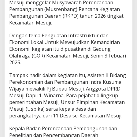
Mesuji menggelar Musyawarah Perencanaan
n
Pembangunan (Musrenbang) Rencana Kegiatan
a
Pembangunan Daerah (RKPD) tahun 2026 tingkat
n
2
Kecamatan Mesuji.
0
2
Dengan tema Penguatan Infrastruktur dan
6
Ekonomi Lokal Untuk Mewujudkan Kemandirian
,
Ekonomi, kegiatan itu dipusatkan di Gedung
P
e
Olahraga (GOR) Kecamatan Mesuji, Senin 3 Febuari
m
2025.
d
a
Tampak hadir dalam kegiatan itu, Asisten II Bidang
M
Perekonomian dan Pembangunan Indra Kusuma
e
s
Wijaya mewakili Pj Bupati Mesuji. Anggota DPRD
u
Mesuji Dapil 1, Winarna, Para pejabat dilingkup
j
pemerintahan Mesuji, Unsur Pimpinan Kecamatan
i
Mesuji (Uspika) serta kepala desa dan
S
perangkatnya dari 11 Desa se-Kecamatan Mesuji.
e
l
a
Kepala Badan Perencanaan Pembangunan dan
r
Penelitian dan Pengembangan Daerah