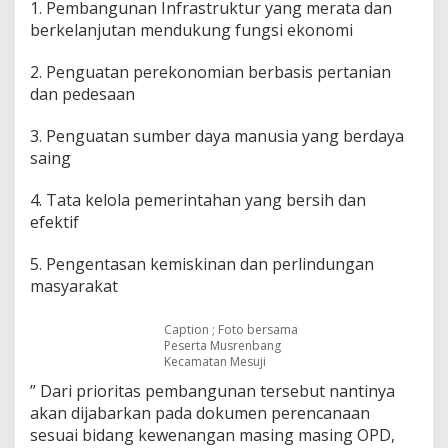
u
1. Pembangunan Infrastruktur yang merata dan
p
berkelanjutan mendukung fungsi ekonomi
a
t
2. Penguatan perekonomian berbasis pertanian
i
dan pedesaan
T
e
r
3. Penguatan sumber daya manusia yang berdaya
p
saing
i
l
4. Tata kelola pemerintahan yang bersih dan
i
h
efektif
5. Pengentasan kemiskinan dan perlindungan
masyarakat
Caption ; Foto bersama
Peserta Musrenbang
Kecamatan Mesuji
” Dari prioritas pembangunan tersebut nantinya
akan dijabarkan pada dokumen perencanaan
sesuai bidang kewenangan masing masing OPD,