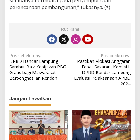
semuanya bermuara pada penyempurnaan
perencanaan pembangunan,” tukasnya. (*)
Ikuti Kami
N
Pos sebelumnya
Pos berikutnya
DPRD Bandar Lampung
Pastikan Alokasi Anggaran
a
Sambut Baik Kebijakan PBG
Tepat Sasaran, Komisi II
v
Gratis bagi Masyarakat
DPRD Bandar Lampung
Berpenghasilan Rendah
Evaluasi Pelaksanaan APBD
i
2024
g
Jangan Lewatkan
a
s
i
p
o