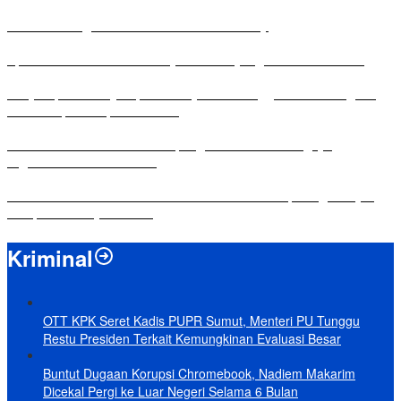
Antusias Warga di Reses Ketua DPRD Mesuji
Apresiasi Ketua DPRD Mesuji di Hut Bayangkara ke-80 Tahun
Penyampaian LKPJ Bupati Mesuji Tahun Anggaran 2025 Digelar
dalam Rapat Paripurna DPRD
Komisi IV DPRD Bandar Lampung Tekankan Pentingnya
Digitalisasi Sekolah Dasar
Yuni Karnelis Bentuk Komunitas Teluk Menanam, Warga Diajak
Hidupkan Budaya Tanam
Kriminal
OTT KPK Seret Kadis PUPR Sumut, Menteri PU Tunggu
Restu Presiden Terkait Kemungkinan Evaluasi Besar
Buntut Dugaan Korupsi Chromebook, Nadiem Makarim
Dicekal Pergi ke Luar Negeri Selama 6 Bulan