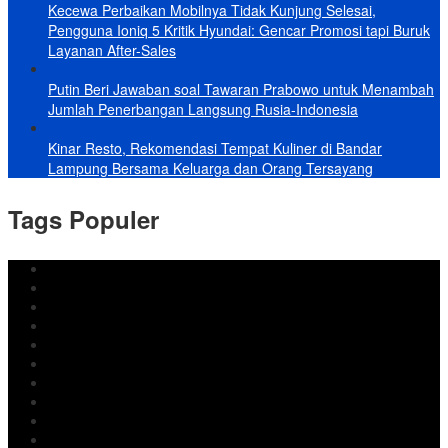
Kecewa Perbaikan Mobilnya Tidak Kunjung Selesai,
Pengguna Ioniq 5 Kritik Hyundai: Gencar Promosi tapi Buruk
Layanan After-Sales
Putin Beri Jawaban soal Tawaran Prabowo untuk Menambah
Jumlah Penerbangan Langsung Rusia-Indonesia
Kinar Resto, Rekomendasi Tempat Kuliner di Bandar
Lampung Bersama Keluarga dan Orang Tersayang
Tags Populer
DPRD Bandar Lampung
Lampung
Iran
pemkot bandar lampung
Jokowi
DPRD Bandarlampung
Israel
Wiyadi
Prabowo
paripurna