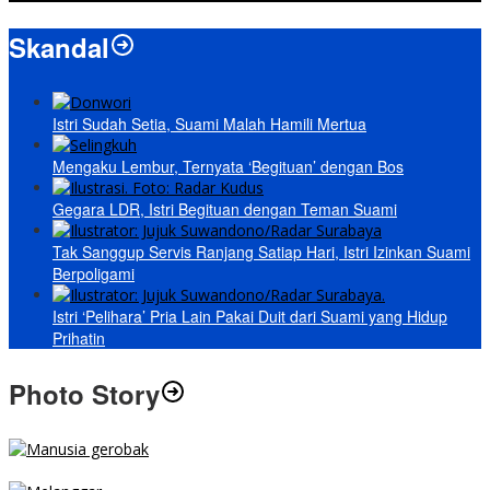
Skandal
Istri Sudah Setia, Suami Malah Hamili Mertua
Mengaku Lembur, Ternyata ‘Begituan’ dengan Bos
Gegara LDR, Istri Begituan dengan Teman Suami
Tak Sanggup Servis Ranjang Satiap Hari, Istri Izinkan Suami
Berpoligami
Istri ‘Pelihara’ Pria Lain Pakai Duit dari Suami yang Hidup
Prihatin
Photo Story
MENGIBA