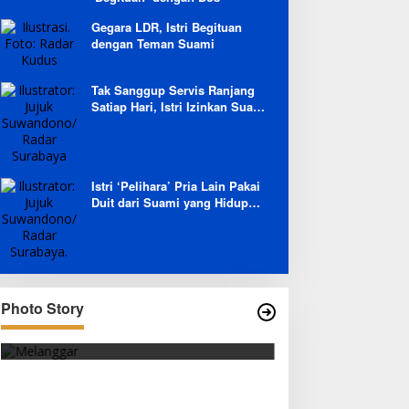
Gegara LDR, Istri Begituan
dengan Teman Suami
Tak Sanggup Servis Ranjang
Satiap Hari, Istri Izinkan Suami
Berpoligami
Istri ‘Pelihara’ Pria Lain Pakai
Duit dari Suami yang Hidup
Prihatin
Photo Story