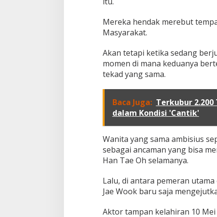
itu.
s
s
Mereka hendak merebut tempat
i
Masyarakat.
b
l
e
Akan tetapi ketika sedang berj
H
momen di mana keduanya bert
e
tekad yang sama.
i
r
Baca Juga:
Terkubur 2.200
dalam Kondisi 'Cantik'
Wanita yang sama ambisius sep
sebagai ancaman yang bisa me
Han Tae Oh selamanya.
Lalu, di antara pemeran utama
Jae Wook baru saja mengejutk
Aktor tampan kelahiran 10 Mei 