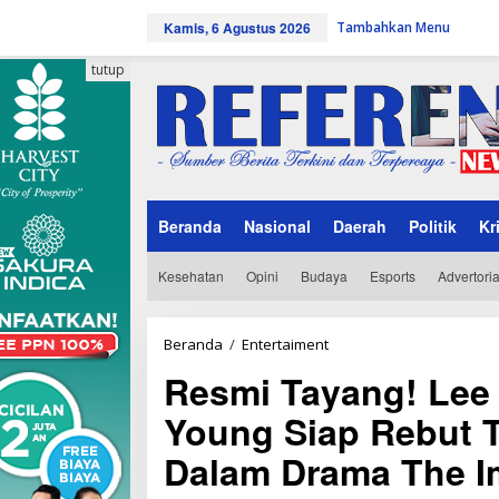
L
Kamis, 6 Agustus 2026
Tambahkan Menu
e
w
a
tutup
t
i
k
e
k
o
n
Beranda
Nasional
Daerah
Politik
Kr
t
e
n
Kesehatan
Opini
Budaya
Esports
Advertoria
Beranda
/
Entertaiment
R
e
Resmi Tayang! Lee
s
m
Young Siap Rebut 
i
T
Dalam Drama The I
a
y