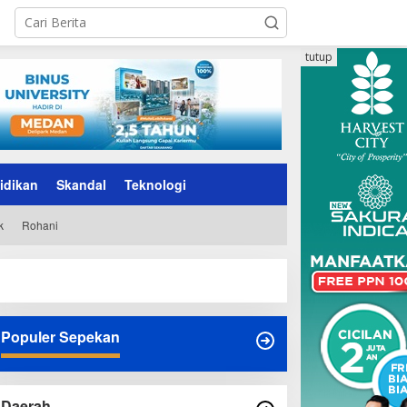
tutup
idikan
Skandal
Teknologi
k
Rohani
Populer Sepekan
Daerah