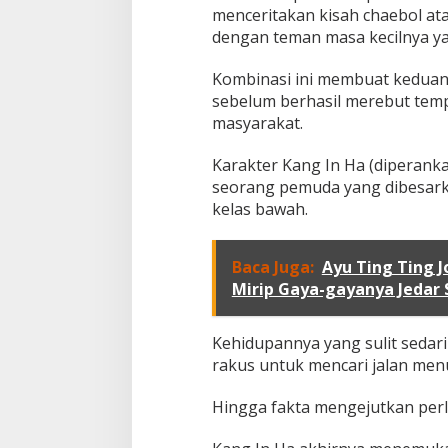
u
menceritakan kisah chaebol at
n
dengan teman masa kecilnya ya
g
S
Kombinasi ini membuat keduany
i
a
sebelum berhasil merebut tem
p
masyarakat.
R
e
Karakter Kang In Ha (diperan
b
seorang pemuda yang dibesarka
u
t
kelas bawah.
T
a
h
Baca Juga:
Ayu Ting Ting J
t
Mirip Gaya-gayanya Jedar 
a
K
o
Kehidupannya yang sulit sedar
n
rakus untuk mencari jalan men
g
l
o
Hingga fakta mengejutkan per
m
e