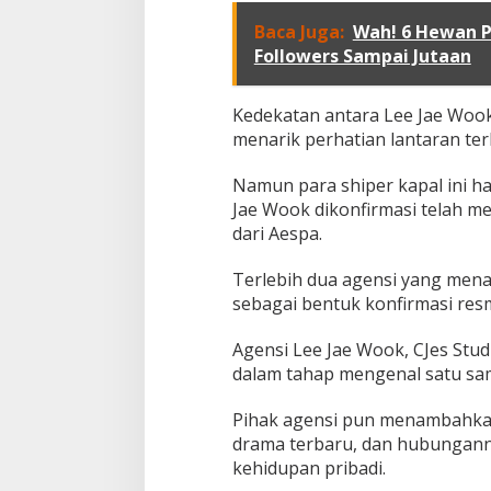
Baca Juga:
Wah! 6 Hewan Pe
Followers Sampai Jutaan
Kedekatan antara Lee Jae Woo
menarik perhatian lantaran te
Namun para shiper kapal ini h
Jae Wook dikonfirmasi telah men
dari Aespa.
Terlebih dua agensi yang mena
sebagai bentuk konfirmasi res
Agensi Lee Jae Wook, CJes Stud
dalam tahap mengenal satu sam
MENGIBA
Pihak agensi pun menambahkan
drama terbaru, dan hubungan
kehidupan pribadi.