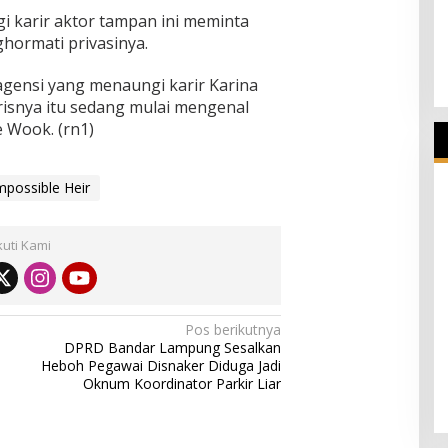
 karir aktor tampan ini meminta
ormati privasinya.
agensi yang menaungi karir Karina
isnya itu sedang mulai mengenal
e Wook. (rn1)
mpossible Heir
kuti Kami
Pos berikutnya
DPRD Bandar Lampung Sesalkan
Heboh Pegawai Disnaker Diduga Jadi
Oknum Koordinator Parkir Liar