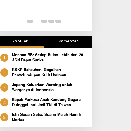
SEJAK DINI
TETAP SEMANG
Populer
Komentar
Menpan-RB: Setiap Bulan Lebih dari 20
1
ASN Dapat Sanksi
KSKP Bakauheni Gagalkan
2
Penyelundupan Kulit Harimau
Jepang Keluarkan Warning untuk
3
Warganya di Indonesia
Bapak Perkosa Anak Kandung Gegara
4
Ditinggal Istri Jadi TKI di Taiwan
Istri Sudah Setia, Suami Malah Hamili
5
Mertua