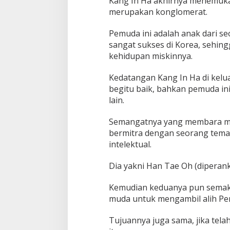
Kang In Ha akhirnya menemuk
r
merupakan konglomerat.
a
t
Pemuda ini adalah anak dari s
K
o
sangat sukses di Korea, sehin
r
kehidupan miskinnya.
e
a
Kedatangan Kang In Ha di kelu
D
begitu baik, bahkan pemuda ini
a
l
lain.
a
m
Semangatnya yang membara me
D
bermitra dengan seorang tema
r
intelektual.
a
m
a
Dia yakni Han Tae Oh (diperan
T
h
Kemudian keduanya pun semak
e
muda untuk mengambil alih Pe
I
m
p
Tujuannya juga sama, jika tela
o