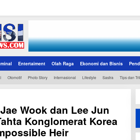
iminal
Entertaiment
Olah Raga
Ekonomi dan Bisnis
Pend
l
Otomotif
Photo Story
Internasional
Lifestyle
Sastra
Tips dan Tri
 Jae Wook dan Lee Jun
Tahta Konglomerat Korea
mpossible Heir