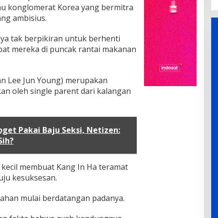
au konglomerat Korea yang bermitra
ng ambisius.
a tak berpikiran untuk berhenti
pat mereka di puncak rantai makanan
kan Lee Jun Young) merupakan
n oleh single parent dari kalangan
oget Pakai Baju Seksi, Netizen:
Sih?
i kecil membuat Kang In Ha teramat
uju kesuksesan.
lahan mulai berdatangan padanya.