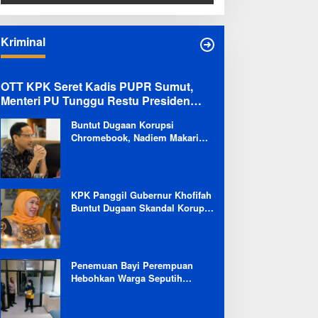
Hidupkan Budaya Tanam
Kriminal
OTT KPK Seret Kadis PUPR Sumut,
Menteri PU Tunggu Restu Presiden
Terkait Kemungkinan Evaluasi Besar
Buntut Dugaan Korupsi
Chromebook, Nadiem Makarim
Dicekal Pergi ke Luar Negeri
Selama 6 Bulan
KPK Panggil Gubernur Khofifah
Buntut Dugaan Skandal Korupsi
Dana Hibah Jatim
Penemuan Bayi Perempuan
Hebohkan Warga Seputih
Banyak Lampung Tengah,
Kapolsek: Masih Kami Lakukan
Penyelidikan