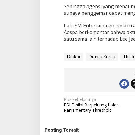
Sehingga agensi yang menaungi
supaya penggemar dapat mengh
Lalu SM Entertainment selaku 
Aespa berkomentar bahwa aktr
satu sama lain terhadap Lee Ja
Drakor
Drama Korea
The I
I
N
Pos sebelumnya
PSI Dinilai Berpeluang Lolos
a
Parliamentary Threshold
v
i
Posting Terkait
g