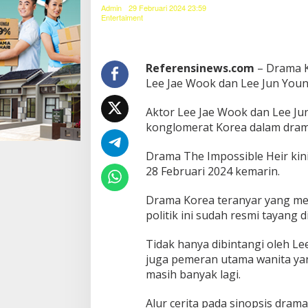
a
Admin
29 Februari 2024 23:59
n
Entertaiment
g
!
L
e
Referensinews.com
– Drama K
e
Lee Jae Wook dan Lee Jun Young
J
a
Aktor Lee Jae Wook dan Lee Ju
e
konglomerat Korea dalam drama
W
o
o
Drama The Impossible Heir kini
k
28 Februari 2024 kemarin.
d
a
Drama Korea teranyar yang meng
n
politik ini sudah resmi tayang d
L
e
e
Tidak hanya dibintangi oleh Le
J
juga pemeran utama wanita yan
u
masih banyak lagi.
n
Y
o
Alur cerita pada sinopsis dram