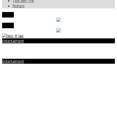
Tips dan Trik
Rohani
tutup
tutup
Entertaiment
Heo Yi Jae Ungkap Alasan Mundur dari Dunia Keartisan, Sungguh
Menyedihkan!
Entertaiment
Resmi Tayang! Lee Jae Wook dan Lee Jun Young Siap Rebut Tahta
Konglomerat Korea Dalam Drama The Impossible Heir
Menpan-RB Tegaskan WFA bagi ASN Hanya Opsional, Bukan
Kewajiban
Presiden Prabowo Resmi Mulai Proyek Raksasa Baterai Kendaraan
Listrik Senilai Rp95,5 Triliun
Laporkan 212 Merek Beras yang Diklaim Bermasalah, Mentan