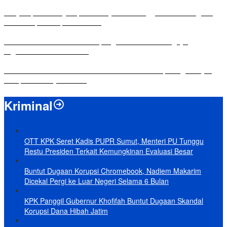
Penyampaian LKPJ Bupati Mesuji Tahun Anggaran 2025 Digelar
dalam Rapat Paripurna DPRD
Komisi IV DPRD Bandar Lampung Tekankan Pentingnya
Digitalisasi Sekolah Dasar
Yuni Karnelis Bentuk Komunitas Teluk Menanam, Warga Diajak
Hidupkan Budaya Tanam
Kriminal
OTT KPK Seret Kadis PUPR Sumut, Menteri PU Tunggu
Restu Presiden Terkait Kemungkinan Evaluasi Besar
Buntut Dugaan Korupsi Chromebook, Nadiem Makarim
Dicekal Pergi ke Luar Negeri Selama 6 Bulan
KPK Panggil Gubernur Khofifah Buntut Dugaan Skandal
Korupsi Dana Hibah Jatim