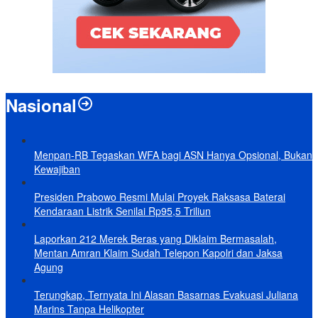
Nasional
Menpan-RB Tegaskan WFA bagi ASN Hanya Opsional, Bukan
Kewajiban
Presiden Prabowo Resmi Mulai Proyek Raksasa Baterai
Kendaraan Listrik Senilai Rp95,5 Triliun
Laporkan 212 Merek Beras yang Diklaim Bermasalah,
Mentan Amran Klaim Sudah Telepon Kapolri dan Jaksa
Agung
Terungkap, Ternyata Ini Alasan Basarnas Evakuasi Juliana
Marins Tanpa Helikopter