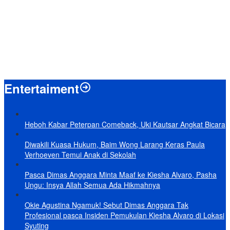
Amran Klaim Sudah Telepon Kapolri dan Jaksa Agung
Terungkap, Ternyata Ini Alasan Basarnas Evakuasi Juliana Marins
Tanpa Helikopter
Baru KelarPolemik 4 Pulau Sumut-Aceh, Muncul Klaim 43 Pulau RI
yang Kini dalam Sengketa
Entertaiment
Heboh Kabar Peterpan Comeback, Uki Kautsar Angkat Bicara
Diwakili Kuasa Hukum, Baim Wong Larang Keras Paula
Verhoeven Temui Anak di Sekolah
Pasca Dimas Anggara Minta Maaf ke Kiesha Alvaro, Pasha
Ungu: Insya Allah Semua Ada Hikmahnya
Okie Agustina Ngamuk! Sebut Dimas Anggara Tak
Profesional pasca Insiden Pemukulan Kiesha Alvaro di Lokasi
Syuting