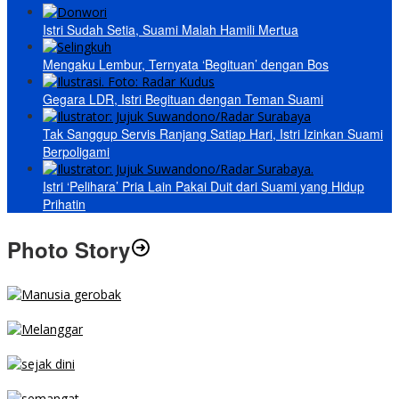
Istri Sudah Setia, Suami Malah Hamili Mertua
Mengaku Lembur, Ternyata ‘Begituan’ dengan Bos
Gegara LDR, Istri Begituan dengan Teman Suami
Tak Sanggup Servis Ranjang Satiap Hari, Istri Izinkan Suami
Berpoligami
Istri ‘Pelihara’ Pria Lain Pakai Duit dari Suami yang Hidup
Prihatin
Photo Story
MENGIBA
PARKIR SEMBARANG
SEJAK DINI