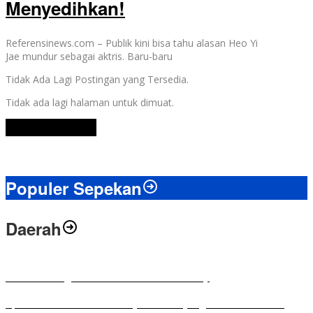
Menyedihkan!
Referensinews.com – Publik kini bisa tahu alasan Heo Yi
Jae mundur sebagai aktris. Baru-baru
Tidak Ada Lagi Postingan yang Tersedia.
Tidak ada lagi halaman untuk dimuat.
Lihat Selengkapnya
Populer Sepekan
Daerah
Antusias Warga di Reses Ketua DPRD Mesuji
Apresiasi Ketua DPRD Mesuji di Hut Bayangkara ke-80 Tahun