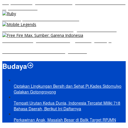
RRQ vs EVOS Legends: Berikut Ini Rangkuman El Clasico di MPL ID
Sejak Awal Dimulai
5 Hero Top Pick MPL Indonesia Season 8
8 Hero Midlaner Terbaik untuk Roaming, Sidelane Auto Aman!
Free Fire Max Segera Rilis! Catat Tanggal Pra-Registrasinya
Build Natalia Tersakit di Mobile Legends 2021
Budaya
Ciptakan Lingkungan Bersih dan Sehat Pj.Kades Sidomulyo
Galakan Gotongroyong
Tempati Urutan Kedua Dunia, Indonesia Tercatat Miliki 718
Bahasa Daerah, Berikut Ini Daftarnya
Perkawinan Anak, Masalah Besar di Balik Target RPJMN