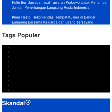
Putin Beri Jawaban soal Tawaran Prabowo untuk Menambah
Jumlah Penerbangan Langsung Rusia-Indonesia
Kinar Resto, Rekomendasi Tempat Kuliner di Bandar
Lampung Bersama Keluarga dan Orang Tersayang
Tags Populer
DPRD Bandar Lampung
Lampung
Iran
pemkot bandar lampung
Jokowi
DPRD Bandarlampung
Israel
Wiyadi
Prabowo
paripurna
Skandal