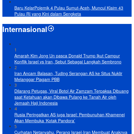
Baru KelarPolemik 4 Pulau Sumut-Aceh, Muncul Klaim 43
Pulau RI yang Kini dalam Sengketa
Internasional
1
Amarah Kim Jong Un pasca Donald Trump Ikut Campur
Konflik Israel vs Iran, Sebut Sebagai Langkah Sembrono
2
Iran Ancam Balasan, Tuding Serangan AS ke Situs Nuklir
Melanggar Piagam PBB
3
Dilarang Petugas, Viral Botol Air Zamzam Terpaksa Dibuang
saat Ketahuan akan Dibawa Pulang ke Tanah Air oleh
Jemaah Haji Indonesia
4
Rusia Peringatkan AS juga Israel: Pembunuhan Khamenei
Akan Membuka ‘Kotak Pandora’
5
Curhatan Netanyahu, Perang Israel-Iran Membuat Anaknya