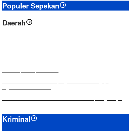
Populer Sepekan
Daerah
Antusias Warga di Reses Ketua DPRD Mesuji
Apresiasi Ketua DPRD Mesuji di Hut Bayangkara ke-80 Tahun
Penyampaian LKPJ Bupati Mesuji Tahun Anggaran 2025 Digelar
dalam Rapat Paripurna DPRD
Komisi IV DPRD Bandar Lampung Tekankan Pentingnya
Digitalisasi Sekolah Dasar
Yuni Karnelis Bentuk Komunitas Teluk Menanam, Warga Diajak
Hidupkan Budaya Tanam
Kriminal