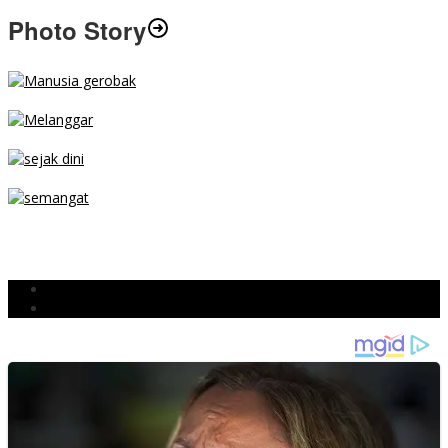
Photo Story
MENGIBA
PARKIR SEMBARANG
SEJAK DINI
TETAP SEMANGAT
BERJIBAKU
Populer
Komentar