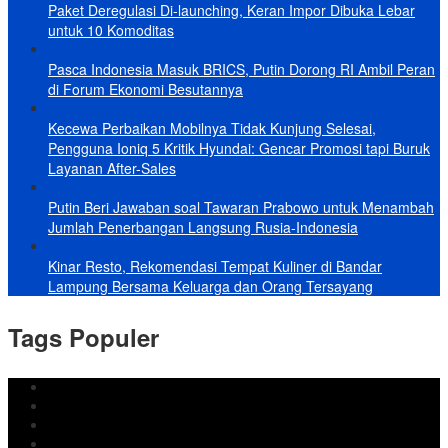
Paket Deregulasi Di-launching, Keran Impor Dibuka Lebar
untuk 10 Komoditas
Pasca Indonesia Masuk BRICS, Putin Dorong RI Ambil Peran
di Forum Ekonomi Besutannya
Kecewa Perbaikan Mobilnya Tidak Kunjung Selesai,
Pengguna Ioniq 5 Kritik Hyundai: Gencar Promosi tapi Buruk
Layanan After-Sales
Putin Beri Jawaban soal Tawaran Prabowo untuk Menambah
Jumlah Penerbangan Langsung Rusia-Indonesia
Kinar Resto, Rekomendasi Tempat Kuliner di Bandar
Lampung Bersama Keluarga dan Orang Tersayang
Tags Populer
DPRD Bandar Lampung
Lampung
Iran
pemkot bandar lampung