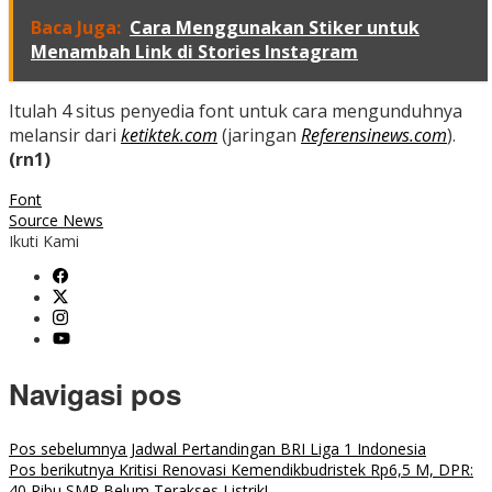
Baca Juga:
Cara Menggunakan Stiker untuk
Menambah Link di Stories Instagram
Itulah 4 situs penyedia font untuk cara mengunduhnya
melansir dari
ketiktek.com
(jaringan
Referensinews.com
).
(rn1)
Font
Source News
Ikuti Kami
Navigasi pos
Pos sebelumnya
Jadwal Pertandingan BRI Liga 1 Indonesia
Pos berikutnya
Kritisi Renovasi Kemendikbudristek Rp6,5 M, DPR:
40 Ribu SMP Belum Terakses Listrik!