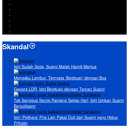
Jokowi
DPRD Bandarlampung
Israel
Wiyadi
Prabowo
paripurna
Skandal
Istri Sudah Setia, Suami Malah Hamili Mertua
Mengaku Lembur, Ternyata ‘Begituan’ dengan Bos
Gegara LDR, Istri Begituan dengan Teman Suami
Tak Sanggup Servis Ranjang Satiap Hari, Istri Izinkan Suami
Berpoligami
Istri ‘Pelihara’ Pria Lain Pakai Duit dari Suami yang Hidup
Prihatin