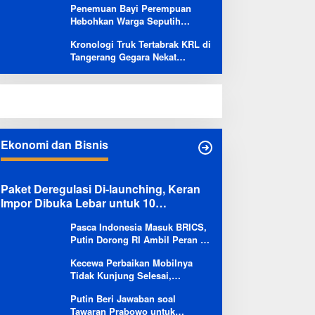
Penemuan Bayi Perempuan
Hebohkan Warga Seputih
Banyak Lampung Tengah,
Kronologi Truk Tertabrak KRL di
Kapolsek: Masih Kami Lakukan
Tangerang Gegara Nekat
Penyelidikan
Terobos Jalur Kereta: Terpental,
Timpa 2 Motor
Ekonomi dan Bisnis
Paket Deregulasi Di-launching, Keran
Impor Dibuka Lebar untuk 10
Komoditas
Pasca Indonesia Masuk BRICS,
Putin Dorong RI Ambil Peran di
Forum Ekonomi Besutannya
Kecewa Perbaikan Mobilnya
Tidak Kunjung Selesai,
Pengguna Ioniq 5 Kritik
Putin Beri Jawaban soal
Hyundai: Gencar Promosi tapi
Tawaran Prabowo untuk
Buruk Layanan After-Sales