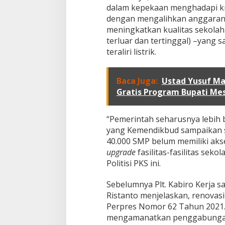
p
dalam kepekaan menghadapi kri
6
dengan mengalihkan anggaran y
,
meningkatkan kualitas sekolah-
5
terluar dan tertinggal) –yang 
M
,
teraliri listrik.
D
P
R
Baca Juga:
Ustad Yusuf Ma
:
Gratis Program Bupati Mes
4
0
R
“Pemerintah seharusnya lebih b
i
yang Kemendikbud sampaikan sa
b
u
40.000 SMP belum memiliki akses
S
upgrade
fasilitas-fasilitas seko
M
Politisi PKS ini.
P
B
Sebelumnya Plt. Kabiro Kerja
e
l
Ristanto menjelaskan, renovasi
u
Perpres Nomor 62 Tahun 2021.
m
mengamanatkan penggabungan 
T