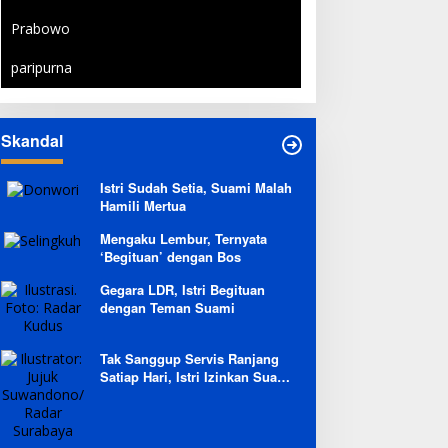
Prabowo
paripurna
Skandal
Istri Sudah Setia, Suami Malah
Hamili Mertua
Mengaku Lembur, Ternyata
‘Begituan’ dengan Bos
Gegara LDR, Istri Begituan
dengan Teman Suami
Tak Sanggup Servis Ranjang
Satiap Hari, Istri Izinkan Suami
Berpoligami