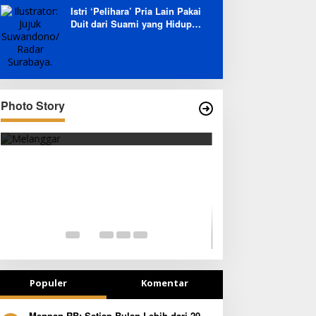
Istri ‘Pelihara’ Pria Lain Pakai
Duit dari Suami yang Hidup
Prihatin
Photo Story
SEJAK DINI
TETAP SEMANG
Populer
Komentar
Menpan-RB: Setiap Bulan Lebih dari 20