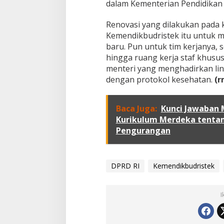
dalam Kementerian Pendidikan
e
r
a
Renovasi yang dilakukan pada 
k
Kemendikbudristek itu untuk 
s
baru. Pun untuk tim kerjanya, 
e
hingga ruang kerja staf khusu
s
menteri yang menghadirkan li
L
i
dengan protokol kesehatan.
(r
s
t
r
Baca Juga:
Kunci Jawaban 
i
Kurikulum Merdeka tenta
k
Pengurangan
!
DPRD RI
Kemendikbudristek
I