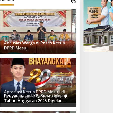
Antusias Warga di Reses Ketua
DPRD Mesuji
Apresiasi Ketua DPRD Mesuji di
Penyampaian LKPJ Bupati Mesuji
Hut Bayangkara ke-80 Tahun
Tahun Anggaran 2025 Digelar
dalam Rapat Paripurna DPRD