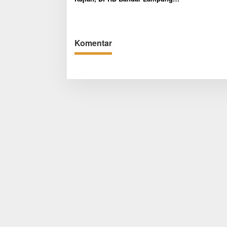
Soroti Izin Angkot dan Wacana BRT
Komentar