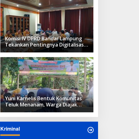
Komisi IV DPRD Bandar Lampung
Tekankan Pentingnya Digitalisasi
Sekolah Dasar
Yuni Karnelis Bentuk Komunitas
Teluk Menanam, Warga Diajak
Hidupkan Budaya Tanam
Kriminal