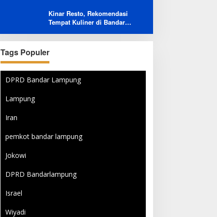
Menambah Jumlah
Kinar Resto, Rekomendasi
Penerbangan Langsung Rusia-
Tempat Kuliner di Bandar
Indonesia
Lampung Bersama Keluarga
dan Orang Tersayang
Tags Populer
DPRD Bandar Lampung
Lampung
Iran
pemkot bandar lampung
Jokowi
DPRD Bandarlampung
Israel
Wiyadi