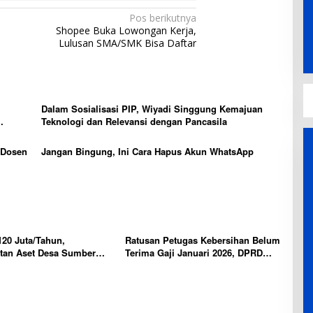
Pos berikutnya
Shopee Buka Lowongan Kerja,
Lulusan SMA/SMK Bisa Daftar
Dalam Sosialisasi PIP, Wiyadi Singgung Kemajuan
Teknologi dan Relevansi dengan Pancasila
 Dosen
Jangan Bingung, Ini Cara Hapus Akun WhatsApp
120 Juta/Tahun,
Ratusan Petugas Kebersihan Belum
tan Aset Desa Sumber
Terima Gaji Januari 2026, DPRD
esuji Sarat Korupsi?
Bandar Lampung Desak DLH dan
Keuangan Daerah Bertindak Cepat