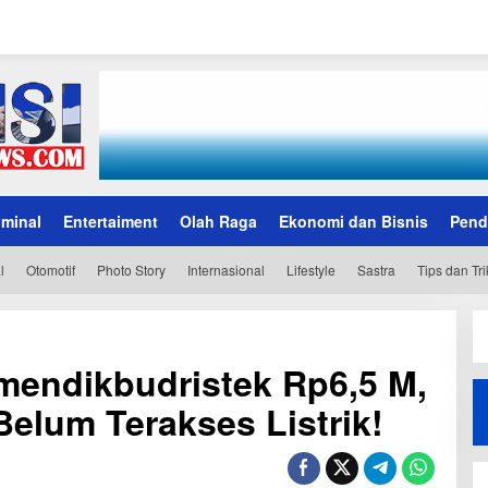
iminal
Entertaiment
Olah Raga
Ekonomi dan Bisnis
Pend
l
Otomotif
Photo Story
Internasional
Lifestyle
Sastra
Tips dan Tri
emendikbudristek Rp6,5 M,
elum Terakses Listrik!