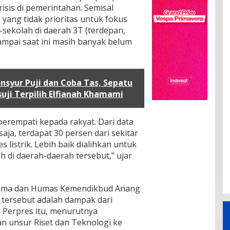
sis di pemerintahan. Semisal
ang tidak prioritas untuk fokus
sekolah di daerah 3T (terdepan,
sampai saat ini masih banyak belum
nsyur Puji dan Coba Tas, Sepatu
uji Terpilih Elfianah Khamami
erempati kepada rakyat. Dari data
ja, terdapat 30 persen dari sekitar
 listrik. Lebih baik dialihkan untuk
lah di daerah-daerah tersebut,” ujar
 sama dan Humas Kemendikbud Anang
 tersebut adalah dampak dari
 Perpres itu, menurutnya
unsur Riset dan Teknologi ke