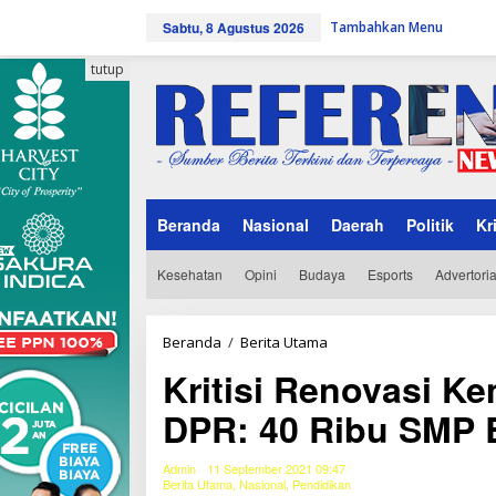
L
Sabtu, 8 Agustus 2026
Tambahkan Menu
e
w
a
tutup
t
i
k
e
k
o
n
Beranda
Nasional
Daerah
Politik
Kr
t
e
n
Kesehatan
Opini
Budaya
Esports
Advertoria
Beranda
/
Berita Utama
K
r
Kritisi Renovasi K
i
t
DPR: 40 Ribu SMP B
i
s
i
Admin
11 September 2021 09:47
R
Berita Utama
,
Nasional
,
Pendidikan