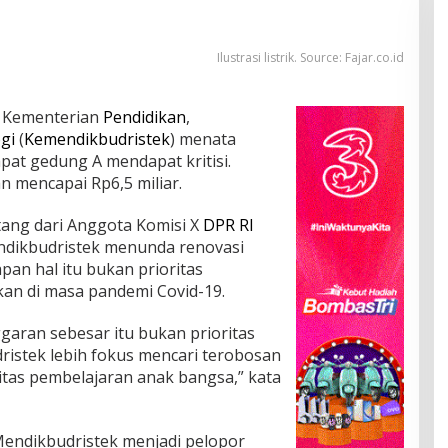
Ilustrasi listrik. Source: Fajar.co.id
 Kementerian
Pendidikan
,
gi
(
Kemendikbudristek
) menata
pat gedung A mendapat kritisi.
n mencapai Rp6,5 miliar.
atang dari Anggota Komisi X
DPR RI
ndikbudristek menunda renovasi
pan hal itu bukan prioritas
kan di masa pandemi Covid-19.
aran sebesar itu bukan prioritas
ristek lebih fokus mencari terobosan
tas pembelajaran anak bangsa,” kata
Mendikbudristek menjadi pelopor