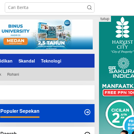
tutup
idikan
Skandal
Teknologi
k
Rohani
Populer Sepekan
Daerah