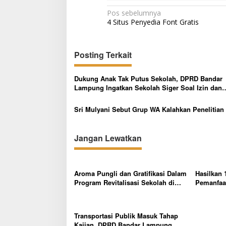
N
Pos sebelumnya
4 Situs Penyedia Font Gratis
a
v
i
Posting Terkait
g
Dukung Anak Tak Putus Sekolah, DPRD Bandar
a
Lampung Ingatkan Sekolah Siger Soal Izin dan
s
Kepastian Hukum
Sri Mulyani Sebut Grup WA Kalahkan Penelitian
i
p
Jangan Lewatkan
o
s
Aroma Pungli dan Gratifikasi Dalam
Hasilkan 
Program Revitalisasi Sekolah di
Pemanfaa
Mesuji Mencuat
Makmur M
Transportasi Publik Masuk Tahap
Kajian, DPRD Bandar Lampung