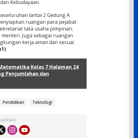
 dan Kebudayaan.
keseluruhan lantai 2 Gedung A
menyiapkan ruangan para pejabat
sekretariat tata usaha pimpinan,
s menteri. Juga sebagai ruangan
ngkungan kerja aman dan sesuai
n1)
Matematika Kelas 7 Halaman 24
ng Penjumlahan dan
Pendidikan
Teknologi
kuti Kami