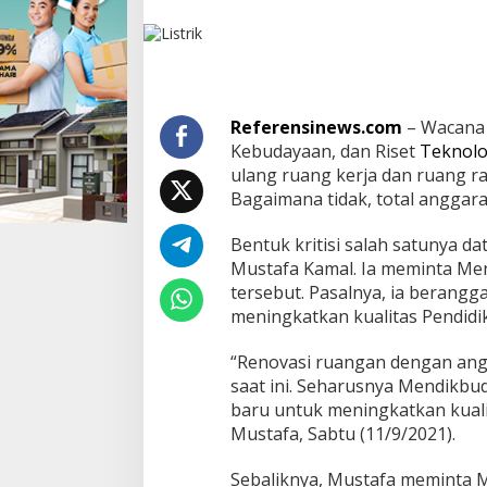
e
n
o
v
a
s
i
Referensinews.com
– Wacana
K
Kebudayaan, dan Riset
Teknolo
e
ulang ruang kerja dan ruang ra
m
Bagaimana tidak, total anggara
e
n
d
Bentuk kritisi salah satunya d
i
Mustafa Kamal. Ia meminta Me
k
tersebut. Pasalnya, ia berangga
b
meningkatkan kualitas Pendidi
u
d
r
“Renovasi ruangan dengan angg
i
saat ini. Seharusnya Mendikbud
s
baru untuk meningkatkan kuali
t
Mustafa, Sabtu (11/9/2021).
e
k
R
Sebaliknya, Mustafa meminta 