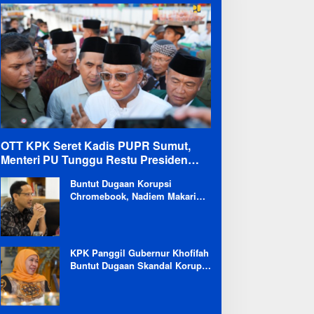
OTT KPK Seret Kadis PUPR Sumut,
Menteri PU Tunggu Restu Presiden
Terkait Kemungkinan Evaluasi Besar
Buntut Dugaan Korupsi
Chromebook, Nadiem Makarim
Dicekal Pergi ke Luar Negeri
Selama 6 Bulan
KPK Panggil Gubernur Khofifah
Buntut Dugaan Skandal Korupsi
Dana Hibah Jatim