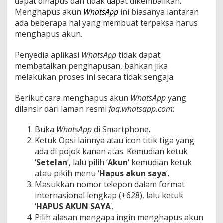
dapat dihapus dan tidak dapat dikembalikan.
n
Menghapus akun
WhatsApp
ini biasanya lantaran
i
ada beberapa hal yang membuat terpaksa harus
C
menghapus akun.
a
r
a
Penyedia aplikasi
WhatsApp
tidak dapat
H
membatalkan penghapusan, bahkan jika
a
melakukan proses ini secara tidak sengaja.
p
u
Berikut cara menghapus akun
WhatsApp
yang
s
A
dilansir dari laman resmi
faq.whatsapp.com
:
k
u
Buka
WhatsApp
di Smartphone.
n
Ketuk Opsi lainnya atau icon titik tiga yang
W
ada di pojok kanan atas. Kemudian ketuk
h
a
‘
Setelan
‘, lalu pilih ‘
Akun
‘ kemudian ketuk
t
atau pikih menu ‘
Hapus
akun
saya
‘.
s
Masukkan nomor telepon dalam format
A
internasional lengkap (+628), lalu ketuk
p
‘
HAPUS AKUN SAYA
‘.
p
Pilih alasan mengapa ingin menghapus akun