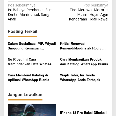
N
Pos sebelumnya
Pos berikutnya
Ini Bahaya Pemberian Susu
Tips Merawat Motor di
a
Kental Manis untuk Sang
Musim Hujan Agar
v
Anak
Kendaraan Tidak Rewel
i
Posting Terkait
g
a
Dalam Sosialisasi PIP, Wiyadi
Kritisi Renovasi
s
Singgung Kemajuan
Kemendikbudristek Rp6,5 M,
Teknologi dan Relevansi
DPR: 40 Ribu SMP Belum
i
dengan Pancasila
Terakses Listrik!
No Ribet, Ini Cara
Cara Membagikan Produk
p
Memindahkan Data WhatsApp
dari Katalog WhatsApp Bisnis
dari iPhone ke Android
o
Cara Membuat Katalog di
Wajib Tahu, Ini Tanda
s
Aplikasi WhatsApp Bisnis
WhatsApp Anda Terbajak
Jangan Lewatkan
iPhone 18 Pro Bakal Dibekali