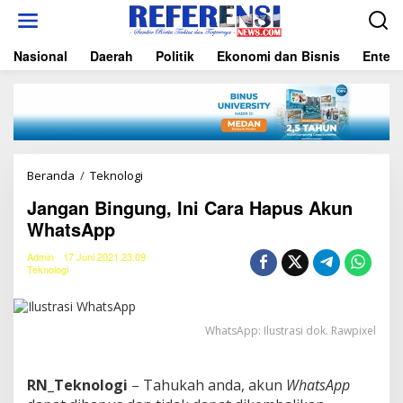
L
e
w
Nasional
Daerah
Politik
Ekonomi dan Bisnis
Entert
a
t
i
k
e
k
o
n
Beranda
/
Teknologi
J
t
a
e
Jangan Bingung, Ini Cara Hapus Akun
n
n
WhatsApp
g
a
n
Admin
17 Juni 2021 23:09
Teknologi
B
i
n
g
WhatsApp: Ilustrasi dok. Rawpixel
u
n
g
RN_Teknologi
– Tahukah anda, akun
WhatsApp
,
I