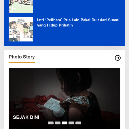
Istri ‘Pelihara’ Pria Lain Pakai Duit dari Suami
yang Hidup Prihatin
Photo Story
SEJAK DINI
T