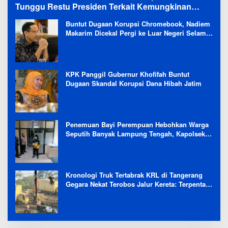
Tunggu Restu Presiden Terkait Kemungkinan
Evaluasi Besar
Buntut Dugaan Korupsi Chromebook, Nadiem
Makarim Dicekal Pergi ke Luar Negeri Selama
6 Bulan
KPK Panggil Gubernur Khofifah Buntut
Dugaan Skandal Korupsi Dana Hibah Jatim
Penemuan Bayi Perempuan Hebohkan Warga
Seputih Banyak Lampung Tengah, Kapolsek:
Masih Kami Lakukan Penyelidikan
Kronologi Truk Tertabrak KRL di Tangerang
Gegara Nekat Terobos Jalur Kereta: Terpental,
Timpa 2 Motor