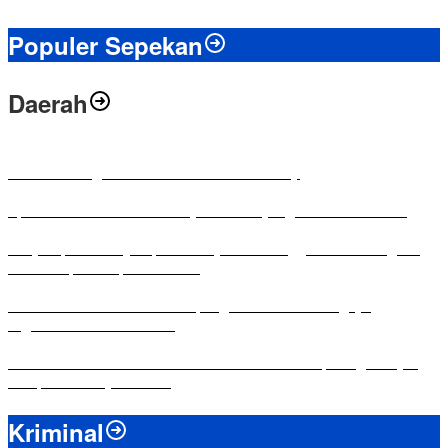
Populer Sepekan
Daerah
Antusias Warga di Reses Ketua DPRD Mesuji
Apresiasi Ketua DPRD Mesuji di Hut Bayangkara ke-80 Tahun
Penyampaian LKPJ Bupati Mesuji Tahun Anggaran 2025 Digelar
dalam Rapat Paripurna DPRD
Komisi IV DPRD Bandar Lampung Tekankan Pentingnya
Digitalisasi Sekolah Dasar
Yuni Karnelis Bentuk Komunitas Teluk Menanam, Warga Diajak
Hidupkan Budaya Tanam
Kriminal