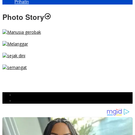
Prihatin
Photo Story
MENGIBA
PARKIR SEMBARANG
SEJAK DINI
TETAP SEMANGAT
BERJIBAKU
Populer
Komentar