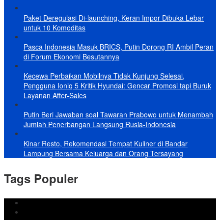
Paket Deregulasi Di-launching, Keran Impor Dibuka Lebar
untuk 10 Komoditas
Pasca Indonesia Masuk BRICS, Putin Dorong RI Ambil Peran
di Forum Ekonomi Besutannya
Kecewa Perbaikan Mobilnya Tidak Kunjung Selesai,
Pengguna Ioniq 5 Kritik Hyundai: Gencar Promosi tapi Buruk
Layanan After-Sales
Putin Beri Jawaban soal Tawaran Prabowo untuk Menambah
Jumlah Penerbangan Langsung Rusia-Indonesia
Kinar Resto, Rekomendasi Tempat Kuliner di Bandar
Lampung Bersama Keluarga dan Orang Tersayang
Tags Populer
DPRD Bandar Lampung
Lampung