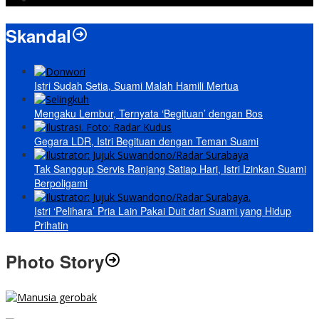
Skandal
Istri Sudah Setia, Suami Malah Hamili Mertua
Mengaku Lembur, Ternyata ‘Begituan’ dengan Bos
Gegara LDR, Istri Begituan dengan Teman Suami
Tak Sanggup Servis Ranjang Satiap Hari, Istri Izinkan Suami
Berpoligami
Istri ‘Pelihara’ Pria Lain Pakai Duit dari Suami yang Hidup
Prihatin
Photo Story
MENGIBA