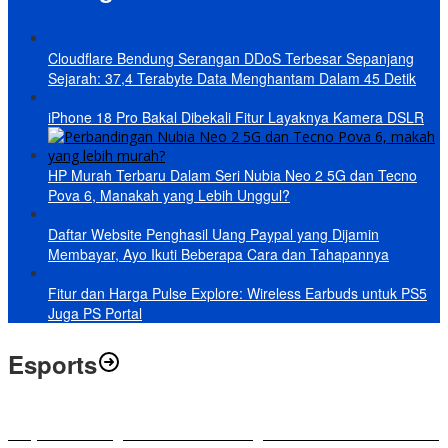
Cloudflare Bendung Serangan DDoS Terbesar Sepanjang
Sejarah: 37,4 Terabyte Data Menghantam Dalam 45 Detik
iPhone 18 Pro Bakal Dibekali Fitur Layaknya Kamera DSLR
HP Murah Terbaru Dalam Seri Nubia Neo 2 5G dan Tecno
Pova 6, Manakah yang Lebih Unggul?
Daftar Website Penghasil Uang Paypal yang Dijamin
Membayar, Ayo Ikuti Beberapa Cara dan Tahapannya
Fitur dan Harga Pulse Explore: Wireless Earbuds untuk PS5
Juga PS Portal
Esports
RRQ vs EVOS Legends: Berikut Ini Rangkuman El Clasico di MPL ID