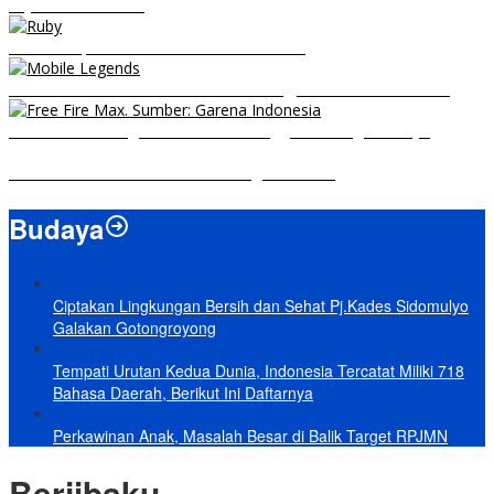
Sejak Awal Dimulai
5 Hero Top Pick MPL Indonesia Season 8
8 Hero Midlaner Terbaik untuk Roaming, Sidelane Auto Aman!
Free Fire Max Segera Rilis! Catat Tanggal Pra-Registrasinya
Build Natalia Tersakit di Mobile Legends 2021
Budaya
Ciptakan Lingkungan Bersih dan Sehat Pj.Kades Sidomulyo
Galakan Gotongroyong
Tempati Urutan Kedua Dunia, Indonesia Tercatat Miliki 718
Bahasa Daerah, Berikut Ini Daftarnya
Perkawinan Anak, Masalah Besar di Balik Target RPJMN
Berjibaku