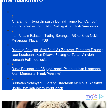
1
Amarah Kim Jong Un pasca Donald Trump Ikut Campur
Konflik Israel vs Iran, Sebut Sebagai Langkah Sembrono
2
Iran Ancam Balasan, Tuding Serangan AS ke Situs Nuklir
Melanggar Piagam PBB
3
Dilarang Petugas, Viral Botol Air Zamzam Terpaksa Dibuang
saat Ketahuan akan Dibawa Pulang ke Tanah Air oleh
Jemaah Haji Indonesia
4
Rusia Peringatkan AS juga Israel: Pembunuhan Khamenei
Akan Membuka ‘Kotak Pandora’
5
Curhatan Netanyahu, Perang Israel-Iran Membuat Anaknya
Harus Batalkan Acara Pernikahan