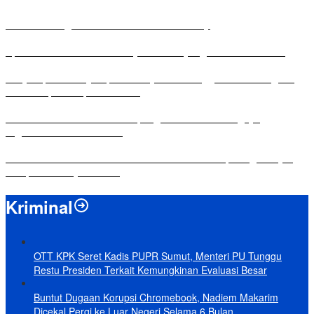
Antusias Warga di Reses Ketua DPRD Mesuji
Apresiasi Ketua DPRD Mesuji di Hut Bayangkara ke-80 Tahun
Penyampaian LKPJ Bupati Mesuji Tahun Anggaran 2025 Digelar
dalam Rapat Paripurna DPRD
Komisi IV DPRD Bandar Lampung Tekankan Pentingnya
Digitalisasi Sekolah Dasar
Yuni Karnelis Bentuk Komunitas Teluk Menanam, Warga Diajak
Hidupkan Budaya Tanam
Kriminal
OTT KPK Seret Kadis PUPR Sumut, Menteri PU Tunggu
Restu Presiden Terkait Kemungkinan Evaluasi Besar
Buntut Dugaan Korupsi Chromebook, Nadiem Makarim
Dicekal Pergi ke Luar Negeri Selama 6 Bulan