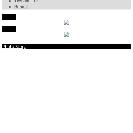
Tips dan Trik
Rohani
tutup
tutup
Photo Story
BERJIBAKU
Menpan-RB Tegaskan WFA bagi ASN Hanya Opsional, Bukan
Kewajiban
Presiden Prabowo Resmi Mulai Proyek Raksasa Baterai Kendaraan
Listrik Senilai Rp95,5 Triliun
Laporkan 212 Merek Beras yang Diklaim Bermasalah, Mentan
Amran Klaim Sudah Telepon Kapolri dan Jaksa Agung
Terungkap, Ternyata Ini Alasan Basarnas Evakuasi Juliana Marins
Tanpa Helikopter