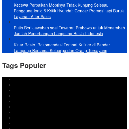
Kecewa Perbaikan Mobilnya Tidak Kunjung Selesai,
Pengguna Ioniq 5 Kritik Hyundai: Gencar Promosi tapi Buruk
Layanan After-Sales
Putin Beri Jawaban soal Tawaran Prabowo untuk Menambah
Jumlah Penerbangan Langsung Rusia-Indonesia
Kinar Resto, Rekomendasi Tempat Kuliner di Bandar
Lampung Bersama Keluarga dan Orang Tersayang
Tags Populer
DPRD Bandar Lampung
Lampung
Iran
pemkot bandar lampung
Jokowi
DPRD Bandarlampung
Israel
Wiyadi
Prabowo
paripurna