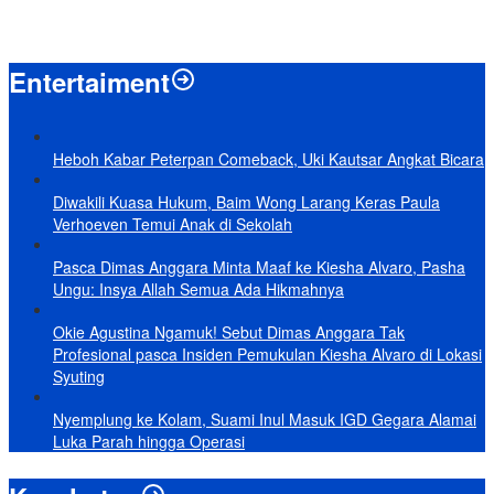
Baru KelarPolemik 4 Pulau Sumut-Aceh, Muncul Klaim 43 Pulau RI
yang Kini dalam Sengketa
Entertaiment
Heboh Kabar Peterpan Comeback, Uki Kautsar Angkat Bicara
Diwakili Kuasa Hukum, Baim Wong Larang Keras Paula
Verhoeven Temui Anak di Sekolah
Pasca Dimas Anggara Minta Maaf ke Kiesha Alvaro, Pasha
Ungu: Insya Allah Semua Ada Hikmahnya
Okie Agustina Ngamuk! Sebut Dimas Anggara Tak
Profesional pasca Insiden Pemukulan Kiesha Alvaro di Lokasi
Syuting
Nyemplung ke Kolam, Suami Inul Masuk IGD Gegara Alamai
Luka Parah hingga Operasi