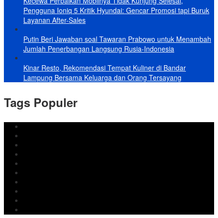
Kecewa Perbaikan Mobilnya Tidak Kunjung Selesai,
Pengguna Ioniq 5 Kritik Hyundai: Gencar Promosi tapi Buruk
Layanan After-Sales
Putin Beri Jawaban soal Tawaran Prabowo untuk Menambah
Jumlah Penerbangan Langsung Rusia-Indonesia
Kinar Resto, Rekomendasi Tempat Kuliner di Bandar
Lampung Bersama Keluarga dan Orang Tersayang
Tags Populer
DPRD Bandar Lampung
Lampung
Iran
pemkot bandar lampung
Jokowi
DPRD Bandarlampung
Israel
Wiyadi
Prabowo
paripurna