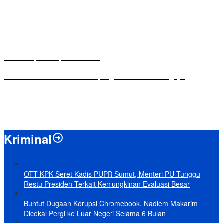
Antusias Warga di Reses Ketua DPRD Mesuji
Apresiasi Ketua DPRD Mesuji di Hut Bayangkara ke-80 Tahun
Penyampaian LKPJ Bupati Mesuji Tahun Anggaran 2025 Digelar
dalam Rapat Paripurna DPRD
Komisi IV DPRD Bandar Lampung Tekankan Pentingnya
Digitalisasi Sekolah Dasar
Yuni Karnelis Bentuk Komunitas Teluk Menanam, Warga Diajak
Hidupkan Budaya Tanam
Kriminal
OTT KPK Seret Kadis PUPR Sumut, Menteri PU Tunggu
Restu Presiden Terkait Kemungkinan Evaluasi Besar
Buntut Dugaan Korupsi Chromebook, Nadiem Makarim
Dicekal Pergi ke Luar Negeri Selama 6 Bulan