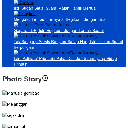
Istri Sudah Setia, Suami Malah Hamili Mertua
Mengaku Lembur, Ternyata ‘Begituan’ dengan Bos
Gegara LDR, Istri Begituan dengan Teman Suami
Tak Sanggup Servis Ranjang Satiap Hari, Istri Izinkan Suami
Berpoligami
Istri ‘Pelihara’ Pria Lain Pakai Duit dari Suami yang Hidup
Prihatin
Photo Story
MENGIBA
PARKIR SEMBARANG
SEJAK DINI