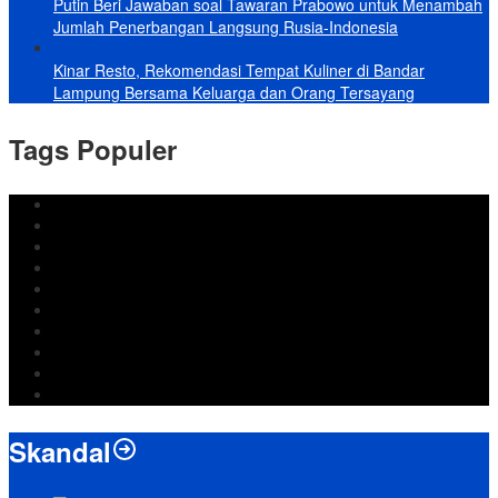
Putin Beri Jawaban soal Tawaran Prabowo untuk Menambah
Jumlah Penerbangan Langsung Rusia-Indonesia
Kinar Resto, Rekomendasi Tempat Kuliner di Bandar
Lampung Bersama Keluarga dan Orang Tersayang
Tags Populer
DPRD Bandar Lampung
Lampung
Iran
pemkot bandar lampung
Jokowi
DPRD Bandarlampung
Israel
Wiyadi
Prabowo
paripurna
Skandal