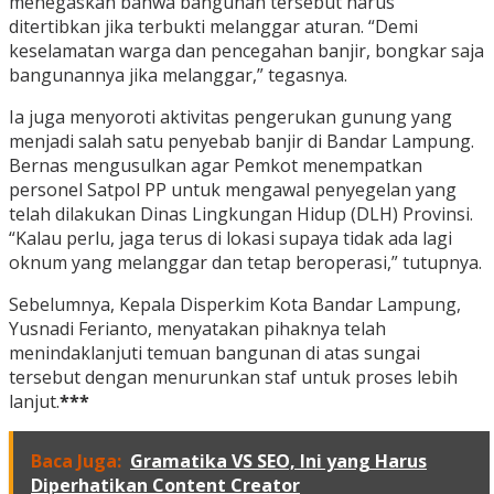
menegaskan bahwa bangunan tersebut harus
ditertibkan jika terbukti melanggar aturan. “Demi
keselamatan warga dan pencegahan banjir, bongkar saja
bangunannya jika melanggar,” tegasnya.
Ia juga menyoroti aktivitas pengerukan gunung yang
menjadi salah satu penyebab banjir di Bandar Lampung.
Bernas mengusulkan agar Pemkot menempatkan
personel Satpol PP untuk mengawal penyegelan yang
telah dilakukan Dinas Lingkungan Hidup (DLH) Provinsi.
“Kalau perlu, jaga terus di lokasi supaya tidak ada lagi
oknum yang melanggar dan tetap beroperasi,” tutupnya.
Sebelumnya, Kepala Disperkim Kota Bandar Lampung,
Yusnadi Ferianto, menyatakan pihaknya telah
menindaklanjuti temuan bangunan di atas sungai
tersebut dengan menurunkan staf untuk proses lebih
lanjut.
***
Baca Juga:
Gramatika VS SEO, Ini yang Harus
Diperhatikan Content Creator