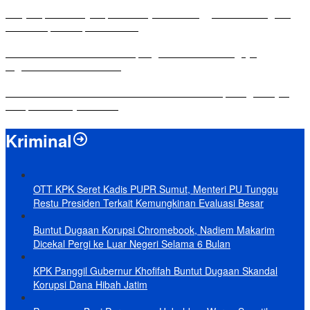
Penyampaian LKPJ Bupati Mesuji Tahun Anggaran 2025 Digelar
dalam Rapat Paripurna DPRD
Komisi IV DPRD Bandar Lampung Tekankan Pentingnya
Digitalisasi Sekolah Dasar
Yuni Karnelis Bentuk Komunitas Teluk Menanam, Warga Diajak
Hidupkan Budaya Tanam
Kriminal
OTT KPK Seret Kadis PUPR Sumut, Menteri PU Tunggu
Restu Presiden Terkait Kemungkinan Evaluasi Besar
Buntut Dugaan Korupsi Chromebook, Nadiem Makarim
Dicekal Pergi ke Luar Negeri Selama 6 Bulan
KPK Panggil Gubernur Khofifah Buntut Dugaan Skandal
Korupsi Dana Hibah Jatim