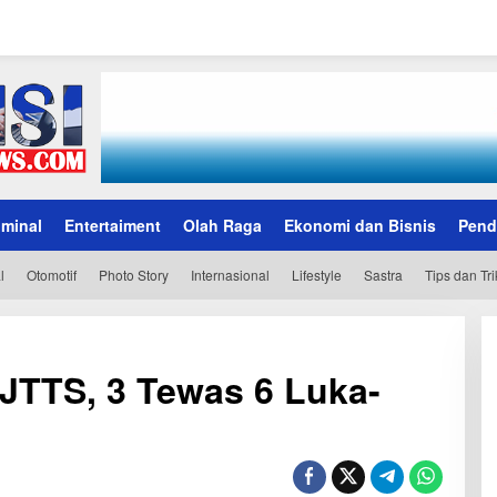
iminal
Entertaiment
Olah Raga
Ekonomi dan Bisnis
Pend
l
Otomotif
Photo Story
Internasional
Lifestyle
Sastra
Tips dan Tri
 JTTS, 3 Tewas 6 Luka-