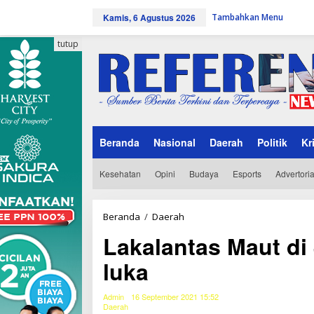
L
Kamis, 6 Agustus 2026
Tambahkan Menu
e
w
a
tutup
t
i
k
e
k
o
n
Beranda
Nasional
Daerah
Politik
Kr
t
e
n
Kesehatan
Opini
Budaya
Esports
Advertoria
Beranda
/
Daerah
L
a
Lakalantas Maut di
k
a
luka
l
a
n
Admin
16 September 2021 15:52
t
Daerah