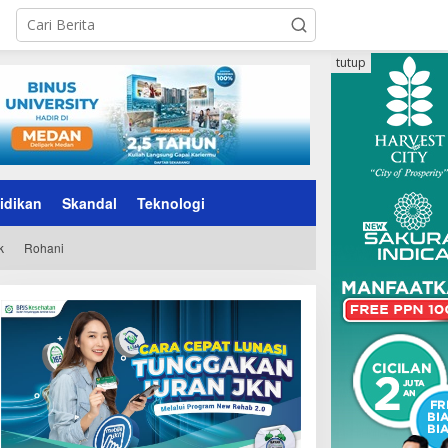
tutup
idikan
Skandal
Teknologi
k
Rohani