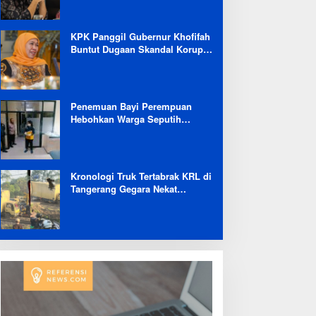
Selama 6 Bulan
KPK Panggil Gubernur Khofifah
Buntut Dugaan Skandal Korupsi
Dana Hibah Jatim
Penemuan Bayi Perempuan
Hebohkan Warga Seputih
Banyak Lampung Tengah,
Kapolsek: Masih Kami Lakukan
Penyelidikan
Kronologi Truk Tertabrak KRL di
Tangerang Gegara Nekat
Terobos Jalur Kereta: Terpental,
Timpa 2 Motor