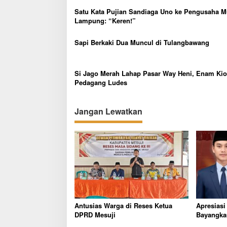
i
Satu Kata Pujian Sandiaga Uno ke Pengusaha 
p
Lampung: “Keren!”
o
Sapi Berkaki Dua Muncul di Tulangbawang
s
Si Jago Merah Lahap Pasar Way Heni, Enam Ki
Pedagang Ludes
Jangan Lewatkan
Antusias Warga di Reses Ketua
Apresiasi
DPRD Mesuji
Bayangka