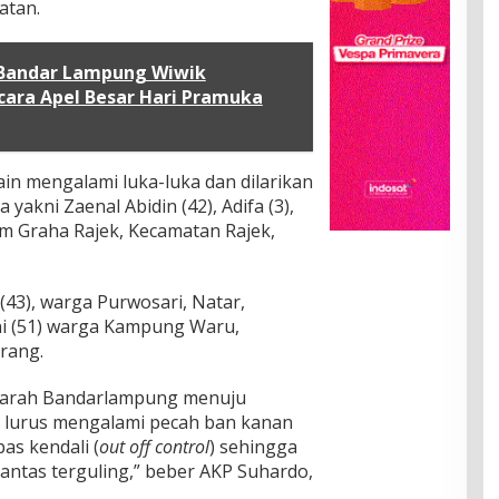
atan.
Bandar Lampung Wiwik
cara Apel Besar Hari Pramuka
n mengalami luka-luka dan dilarikan
yakni Zaenal Abidin (42), Adifa (3),
um Graha Rajek, Kecamatan Rajek,
(43), warga Purwosari, Natar,
ni (51) warga Kampung Waru,
rang.
ri arah Bandarlampung menuju
n lurus mengalami pecah ban kanan
as kendali (
out off control
) sehingga
antas terguling,” beber AKP Suhardo,