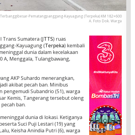
as Terbanggibesar-Pematangpanggang-Kayuagung (Terpeka) KM 182+600
A. Foto Dok. Warga
l Trans Sumatera (
JTTS
) ruas
ggang-Kayuagung (
Terpeka
) kembali
meninggal dunia dalam kecelakaan
600 A, Menggala, Tulangbawang,
awang AKP Suhardo menerangkan,
jadi akibat pecah ban. Minibus
n pengemudi Subandrio (51), warga
r Kemis, Tangerang tersebut oleng
 pecah ban.
 meninggal dunia di lokasi. Ketiganya
eserta Suci Puji Lestari (19) yang
u, Keisha Anindia Putri (6), warga