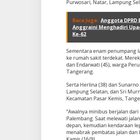
Purwosari, Natar, Lampung Sel
Baca Juga:
Anggota DPRD 
Anggraini Menghadiri Upa
Ke-62
Sementara enam penumpang lai
ke rumah sakit terdekat. Mereka 
dan Endarwati (45), warga Per
Tangerang.
Serta Herlina (38) dan Sunarno 
Lampung Selatan, dan Sri Mur
Kecamatan Pasar Kemis, Tange
“Awalnya minibus berjalan da
Palembang. Saat melewati jala
depan, kemudian kendaraan lep
menabrak pembatas jalan dan l
Kamis (16/9).