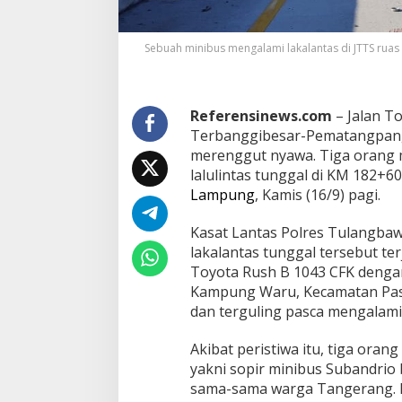
l
u
k
Sebuah minibus mengalami lakalantas di JTTS ru
a
Referensinews.com
– Jalan To
Terbanggibesar-Pematangpan
merenggut nyawa. Tiga orang 
lalulintas tunggal di KM 182+
Lampung
, Kamis (16/9) pagi.
Kasat Lantas Polres Tulangb
lakalantas tunggal tersebut ter
Toyota Rush B 1043 CFK denga
Kampung Waru, Kecamatan Pasa
dan terguling pasca mengalami
Akibat peristiwa itu, tiga orang
yakni sopir minibus Subandrio b
sama-sama warga Tangerang. Lal