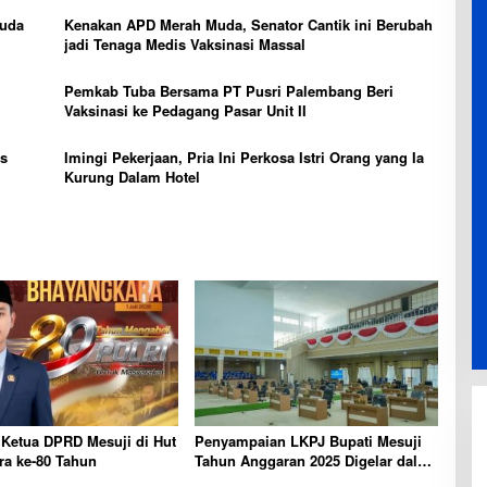
Muda
Kenakan APD Merah Muda, Senator Cantik ini Berubah
jadi Tenaga Medis Vaksinasi Massal
Pemkab Tuba Bersama PT Pusri Palembang Beri
Vaksinasi ke Pedagang Pasar Unit II
os
Imingi Pekerjaan, Pria Ini Perkosa Istri Orang yang Ia
Kurung Dalam Hotel
 Ketua DPRD Mesuji di Hut
Penyampaian LKPJ Bupati Mesuji
ra ke-80 Tahun
Tahun Anggaran 2025 Digelar dalam
Rapat Paripurna DPRD