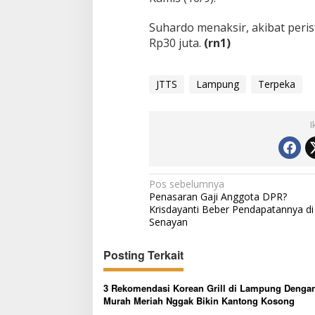
Suhardo menaksir, akibat peris
Rp30 juta.
(rn1)
JTTS
Lampung
Terpeka
I
N
Pos sebelumnya
Penasaran Gaji Anggota DPR?
a
Krisdayanti Beber Pendapatannya di
v
Senayan
i
Posting Terkait
g
a
3 Rekomendasi Korean Grill di Lampung Denga
s
Murah Meriah Nggak Bikin Kantong Kosong