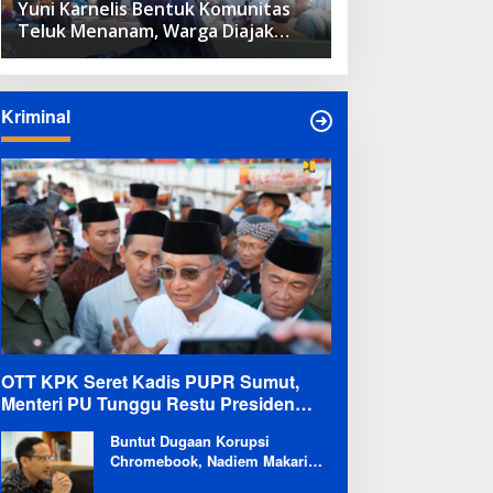
Yuni Karnelis Bentuk Komunitas
Teluk Menanam, Warga Diajak
Hidupkan Budaya Tanam
Kriminal
OTT KPK Seret Kadis PUPR Sumut,
Menteri PU Tunggu Restu Presiden
Terkait Kemungkinan Evaluasi Besar
Buntut Dugaan Korupsi
Chromebook, Nadiem Makarim
Dicekal Pergi ke Luar Negeri