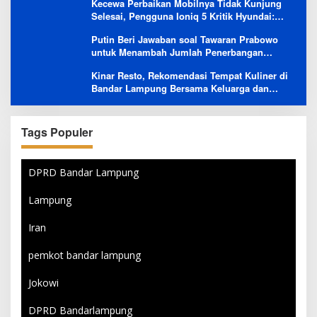
Kecewa Perbaikan Mobilnya Tidak Kunjung
Selesai, Pengguna Ioniq 5 Kritik Hyundai:
Gencar Promosi tapi Buruk Layanan After-
Putin Beri Jawaban soal Tawaran Prabowo
Sales
untuk Menambah Jumlah Penerbangan
Langsung Rusia-Indonesia
Kinar Resto, Rekomendasi Tempat Kuliner di
Bandar Lampung Bersama Keluarga dan
Orang Tersayang
Tags Populer
DPRD Bandar Lampung
Lampung
Iran
pemkot bandar lampung
Jokowi
DPRD Bandarlampung