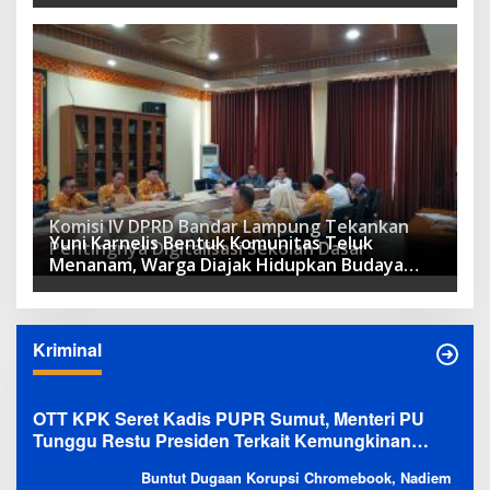
DPRD
Komisi IV DPRD Bandar Lampung Tekankan
Yuni Karnelis Bentuk Komunitas Teluk
Pentingnya Digitalisasi Sekolah Dasar
Menanam, Warga Diajak Hidupkan Budaya
Tanam
Kriminal
OTT KPK Seret Kadis PUPR Sumut, Menteri PU
Tunggu Restu Presiden Terkait Kemungkinan
Evaluasi Besar
Buntut Dugaan Korupsi Chromebook, Nadiem