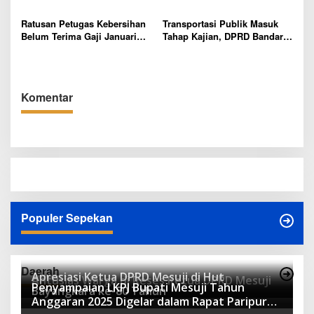
Korupsi?
Ratusan Petugas Kebersihan
Transportasi Publik Masuk
Belum Terima Gaji Januari
Tahap Kajian, DPRD Bandar
2026, DPRD Bandar Lampung
Lampung Soroti Izin Angkot
Desak DLH dan Keuangan
dan Wacana BRT
Daerah Bertindak Cepat
Komentar
Populer Sepekan
Daerah
Apresiasi Ketua DPRD Mesuji di Hut
Antusias Warga di Reses Ketua DPRD Mesuji
Penyampaian LKPJ Bupati Mesuji Tahun
Bayangkara ke-80 Tahun
Anggaran 2025 Digelar dalam Rapat Paripurna