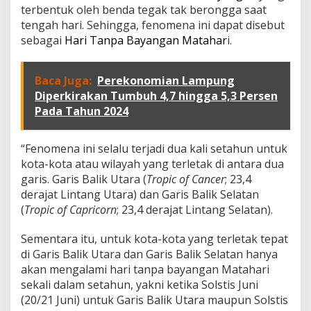
a
terbentuk oleh benda tegak tak berongga saat
r
tengah hari. Sehingga, fenomena ini dapat disebut
i
T
sebagai
Hari
Tan
pa
Bayangan Matahar
i.
e
r
j
Baca Juga:
Perekonomian Lampung
a
Diperkirakan Tumbuh 4,7 hingga 5,3 Persen
d
Pada Tahun 2024
i
d
i
“Fenomena ini selalu terjadi dua kali setahun untuk
I
kota-kota atau wilayah yang terletak di antara dua
n
d
garis. Garis Balik Utara (
Tropic of Cancer
; 23,4
o
derajat Lintang Utara) dan Garis Balik Selatan
n
(
Tropic of Capricorn
; 23,4 derajat Lintang Selatan).
e
s
Sementara itu, untuk kota-kota yang terletak tepat
i
a
di Garis Balik Utara dan Garis Balik Selatan hanya
akan mengalami hari tanpa bayangan Matahari
sekali dalam setahun, yakni ketika Solstis Juni
(20/21 Juni) untuk Garis Balik Utara maupun Solstis