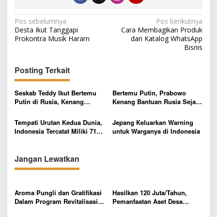
N
Pos sebelumnya
Pos berikutnya
Desta Ikut Tanggapi
Cara Membagikan Produk
a
Prokontra Musik Haram
dari Katalog WhatsApp
v
Bisnis
i
Posting Terkait
g
a
Seskab Teddy Ikut Bertemu
Bertemu Putin, Prabowo
s
Putin di Rusia, Kenang
Kenang Bantuan Rusia Sejak
Momen Dampingi Prabowo
Awal Indonesia Merdeka,
i
kala Menjabat Menteri
Peringati 75 Tahun Hubungan
Tempati Urutan Kedua Dunia,
Jepang Keluarkan Warning
p
Pertahanan dan Presiden
Baik Dua Negara
Indonesia Tercatat Miliki 718
untuk Warganya di Indonesia
Terpilih
Bahasa Daerah, Berikut Ini
o
Daftarnya
s
Jangan Lewatkan
Aroma Pungli dan Gratifikasi
Hasilkan 120 Juta/Tahun,
Dalam Program Revitalisasi
Pemanfaatan Aset Desa
Sekolah di Mesuji Mencuat
Sumber Makmur Mesuji Sarat