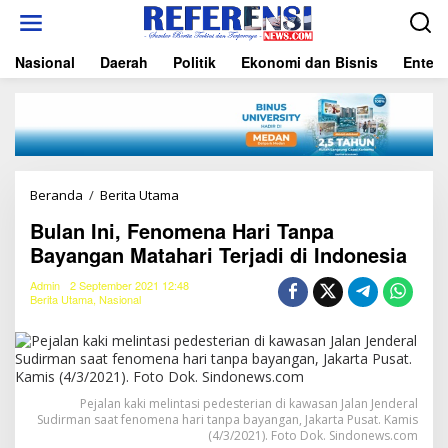
L
e
w
Nasional
Daerah
Politik
Ekonomi dan Bisnis
Entert
a
t
i
k
e
k
o
n
Beranda
/
Berita Utama
B
t
u
e
Bulan Ini, Fenomena Hari Tanpa
l
n
Bayangan Matahari Terjadi di Indonesia
a
n
I
Admin
2 September 2021 12:48
Berita Utama
,
Nasional
n
i
,
F
e
n
Pejalan kaki melintasi pedesterian di kawasan Jalan Jenderal
o
Sudirman saat fenomena hari tanpa bayangan, Jakarta Pusat. Kamis
m
(4/3/2021). Foto Dok. Sindonews.com
e