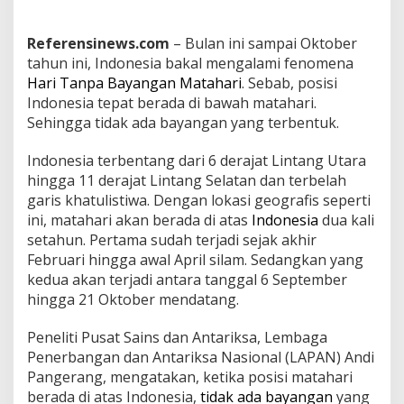
n
a
Referensinews.com
– Bulan ini sampai Oktober
H
tahun ini, Indonesia bakal mengalami fenomena
a
r
Hari Tanpa Bayangan Matahari
. Sebab, posisi
i
Indonesia tepat berada di bawah matahari.
T
Sehingga tidak ada bayangan yang terbentuk.
a
n
Indonesia terbentang dari 6 derajat Lintang Utara
p
a
hingga 11 derajat Lintang Selatan dan terbelah
B
garis khatulistiwa. Dengan lokasi geografis seperti
a
ini, matahari akan berada di atas
Indonesia
dua kali
y
setahun. Pertama sudah terjadi sejak akhir
a
Februari hingga awal April silam. Sedangkan yang
n
g
kedua akan terjadi antara tanggal 6 September
a
hingga 21 Oktober mendatang.
n
M
Peneliti Pusat Sains dan Antariksa, Lembaga
a
Penerbangan dan Antariksa Nasional (LAPAN) Andi
t
a
Pangerang, mengatakan, ketika posisi matahari
h
berada di atas Indonesia,
tidak ada bayangan
yang