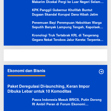
Makarim Dicekal Pergi ke Luar Negeri Selama
6 Bulan
KPK Panggil Gubernur Khofifah Buntut
Dugaan Skandal Korupsi Dana Hibah Jatim
Penemuan Bayi Perempuan Hebohkan Warga
Seputih Banyak Lampung Tengah, Kapolsek:
Masih Kami Lakukan Penyelidikan
Kronologi Truk Tertabrak KRL di Tangerang
Gegara Nekat Terobos Jalur Kereta: Terpental,
Timpa 2 Motor
Ekonomi dan Bisnis
Paket Deregulasi Di-launching, Keran Impor
Dibuka Lebar untuk 10 Komoditas
Pasca Indonesia Masuk BRICS, Putin Dorong
RI Ambil Peran di Forum Ekonomi
Besutannya