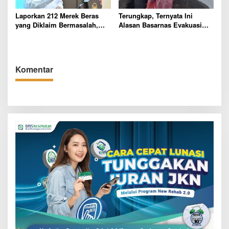
Laporkan 212 Merek Beras
Terungkap, Ternyata Ini
yang Diklaim Bermasalah,
Alasan Basarnas Evakuasi
Mentan Amran Klaim Sudah
Juliana Marins Tanpa
Telepon Kapolri dan Jaksa
Helikopter
Agung
Komentar