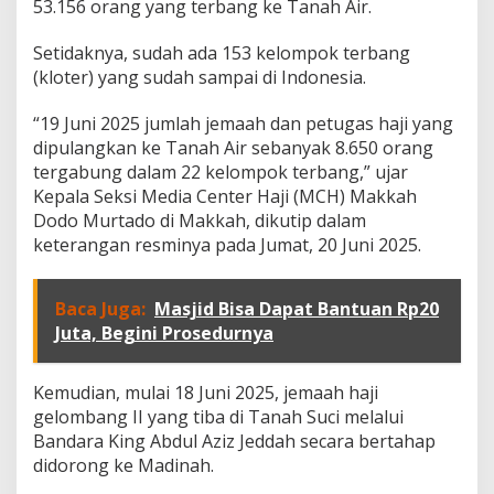
a
53.156 orang yang terbang ke Tanah Air.
n
k
Setidaknya, sudah ada 153 kelompok terbang
e
(kloter) yang sudah sampai di Indonesia.
I
n
d
“19 Juni 2025 jumlah jemaah dan petugas haji yang
o
dipulangkan ke Tanah Air sebanyak 8.650 orang
n
tergabung dalam 22 kelompok terbang,” ujar
e
Kepala Seksi Media Center Haji (MCH) Makkah
s
Dodo Murtado di Makkah, dikutip dalam
i
a
keterangan resminya pada Jumat, 20 Juni 2025.
,
P
e
Baca Juga:
Masjid Bisa Dapat Bantuan Rp20
t
Juta, Begini Prosedurnya
u
g
a
Kemudian, mulai 18 Juni 2025, jemaah haji
s
gelombang II yang tiba di Tanah Suci melalui
B
e
Bandara King Abdul Aziz Jeddah secara bertahap
r
didorong ke Madinah.
i