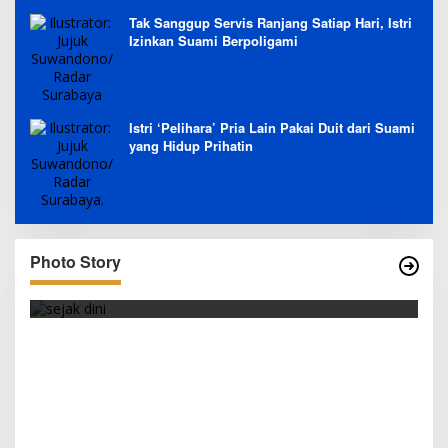
Tak Sanggup Servis Ranjang Satiap Hari, Istri
Izinkan Suami Berpoligami
Istri ‘Pelihara’ Pria Lain Pakai Duit dari Suami
yang Hidup Prihatin
Photo Story
SEJAK DINI