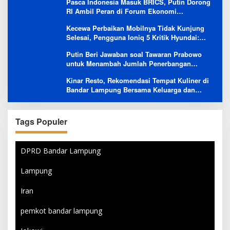
Pasca Indonesia Masuk BRICS, Putin Dorong
RI Ambil Peran di Forum Ekonomi
Besutannya
Kecewa Perbaikan Mobilnya Tidak Kunjung
Selesai, Pengguna Ioniq 5 Kritik Hyundai:
Gencar Promosi tapi Buruk Layanan After-
Putin Beri Jawaban soal Tawaran Prabowo
Sales
untuk Menambah Jumlah Penerbangan
Langsung Rusia-Indonesia
Kinar Resto, Rekomendasi Tempat Kuliner di
Bandar Lampung Bersama Keluarga dan
Orang Tersayang
Tags Populer
DPRD Bandar Lampung
Lampung
Iran
pemkot bandar lampung