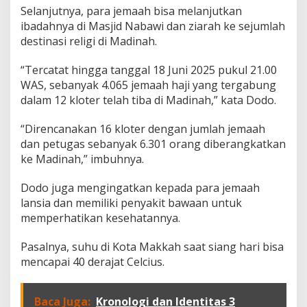
I
Selanjutnya, para jemaah bisa melanjutkan
m
ibadahnya di Masjid Nabawi dan ziarah ke sejumlah
b
a
destinasi religi di Madinah.
u
a
“Tercatat hingga tanggal 18 Juni 2025 pukul 21.00
n
WAS, sebanyak 4.065 jemaah haji yang tergabung
u
dalam 12 kloter telah tiba di Madinah,” kata Dodo.
n
t
u
“Direncanakan 16 kloter dengan jumlah jemaah
k
dan petugas sebanyak 6.301 orang diberangkatkan
J
ke Madinah,” imbuhnya.
e
m
Dodo juga mengingatkan kepada para jemaah
a
a
lansia dan memiliki penyakit bawaan untuk
h
memperhatikan kesehatannya.
y
a
Pasalnya, suhu di Kota Makkah saat siang hari bisa
n
mencapai 40 derajat Celcius.
g
M
a
s
Baca Juga:
Kronologi dan Identitas 3