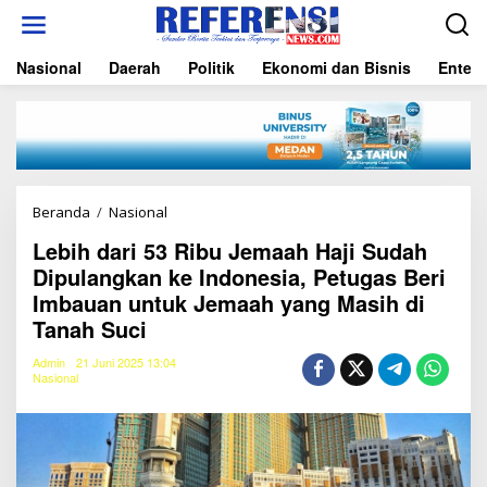
L
e
w
Nasional
Daerah
Politik
Ekonomi dan Bisnis
Entert
a
t
i
k
e
k
o
n
Beranda
/
Nasional
L
t
e
e
Lebih dari 53 Ribu Jemaah Haji Sudah
b
n
Dipulangkan ke Indonesia, Petugas Beri
i
h
Imbauan untuk Jemaah yang Masih di
d
Tanah Suci
a
r
Admin
21 Juni 2025 13:04
i
Nasional
5
3
R
i
b
u