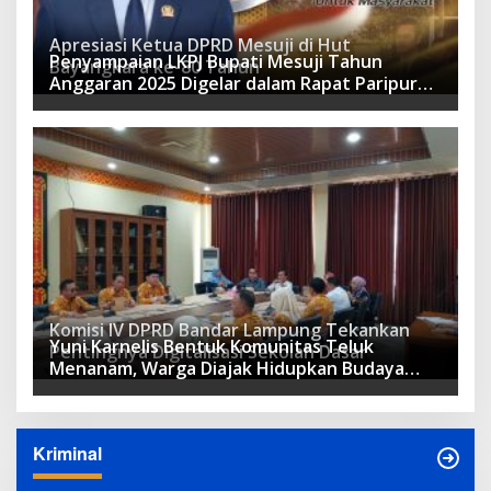
Apresiasi Ketua DPRD Mesuji di Hut
Penyampaian LKPJ Bupati Mesuji Tahun
Bayangkara ke-80 Tahun
Anggaran 2025 Digelar dalam Rapat Paripurna
DPRD
Komisi IV DPRD Bandar Lampung Tekankan
Yuni Karnelis Bentuk Komunitas Teluk
Pentingnya Digitalisasi Sekolah Dasar
Menanam, Warga Diajak Hidupkan Budaya
Tanam
Kriminal