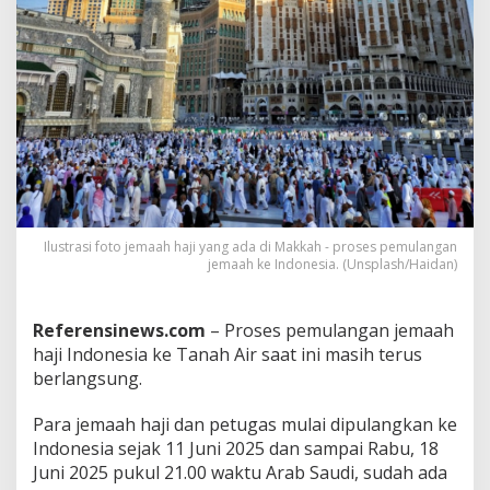
J
e
m
a
a
h
H
a
j
i
S
u
Ilustrasi foto jemaah haji yang ada di Makkah - proses pemulangan
d
jemaah ke Indonesia. (Unsplash/Haidan)
a
h
D
Referensinews.com
– Proses pemulangan jemaah
i
haji Indonesia ke Tanah Air saat ini masih terus
p
u
berlangsung.
l
a
Para jemaah haji dan petugas mulai dipulangkan ke
n
Indonesia sejak 11 Juni 2025 dan sampai Rabu, 18
g
Juni 2025 pukul 21.00 waktu Arab Saudi, sudah ada
k