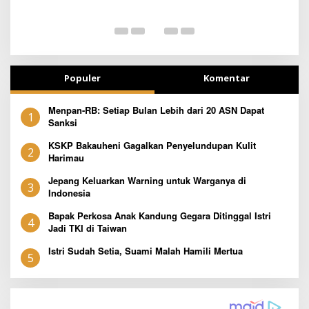
T
Populer
Komentar
Menpan-RB: Setiap Bulan Lebih dari 20 ASN Dapat
1
Sanksi
KSKP Bakauheni Gagalkan Penyelundupan Kulit
2
Harimau
Jepang Keluarkan Warning untuk Warganya di
3
Indonesia
Bapak Perkosa Anak Kandung Gegara Ditinggal Istri
4
Jadi TKI di Taiwan
Istri Sudah Setia, Suami Malah Hamili Mertua
5