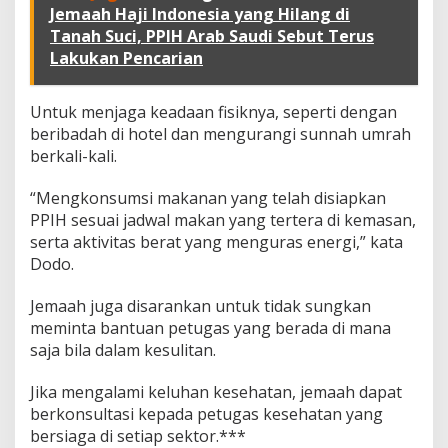
i
Jemaah Haji Indonesia yang Hilang di
h
Tanah Suci, PPIH Arab Saudi Sebut Terus
d
Lakukan Pencarian
i
T
a
Untuk menjaga keadaan fisiknya, seperti dengan
n
a
beribadah di hotel dan mengurangi sunnah umrah
h
berkali-kali.
S
u
“Mengkonsumsi makanan yang telah disiapkan
c
PPIH sesuai jadwal makan yang tertera di kemasan,
i
serta aktivitas berat yang menguras energi,” kata
Dodo.
Jemaah juga disarankan untuk tidak sungkan
meminta bantuan petugas yang berada di mana
saja bila dalam kesulitan.
Jika mengalami keluhan kesehatan, jemaah dapat
berkonsultasi kepada petugas kesehatan yang
bersiaga di setiap sektor.***