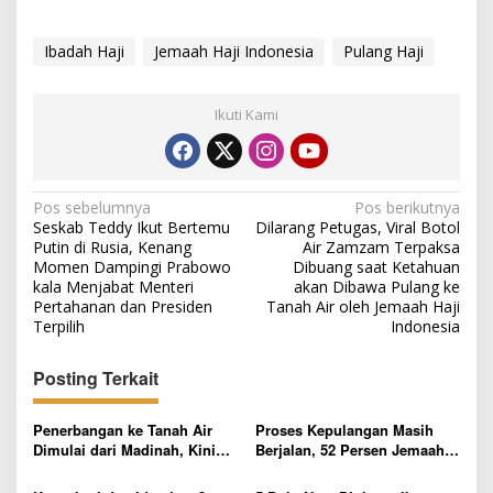
Ibadah Haji
Jemaah Haji Indonesia
Pulang Haji
Ikuti Kami
N
Pos sebelumnya
Pos berikutnya
Seskab Teddy Ikut Bertemu
Dilarang Petugas, Viral Botol
a
Putin di Rusia, Kenang
Air Zamzam Terpaksa
v
Momen Dampingi Prabowo
Dibuang saat Ketahuan
kala Menjabat Menteri
akan Dibawa Pulang ke
i
Pertahanan dan Presiden
Tanah Air oleh Jemaah Haji
g
Terpilih
Indonesia
a
Posting Terkait
s
i
Penerbangan ke Tanah Air
Proses Kepulangan Masih
p
Dimulai dari Madinah, Kini
Berjalan, 52 Persen Jemaah
Proses Pemulangan Jemaah
Haji Indonesia Telah Tiba di
o
Haji Indonesia Masuk Fase
Tanah Air