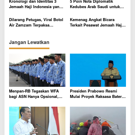
Kronologi dan Identitas 3
5 Poin Nota Diplomatik
Akhir
s
Jemaah Haji Indonesia yang
Kedubes Arab Saudi untuk
Hilang di Tanah Suci, PPIH
Kemenag yang Bocor ke
Arab Saudi Sebut Terus
Publik, Soroti
Dilarang Petugas, Viral Botol
Kemenag Angkat Bicara
Lakukan Pencarian
Penyelenggaraan Haji 2025
Air Zamzam Terpaksa
Terkait Pesawat Jemaah Haji
Dibuang saat Ketahuan akan
Indonesia yang Diancam Bom
Dibawa Pulang ke Tanah Air
hingga Harus Mendarat
oleh Jemaah Haji Indonesia
Darurat di Kualanamu
Jangan Lewatkan
Menpan-RB Tegaskan WFA
Presiden Prabowo Resmi
bagi ASN Hanya Opsional,
Mulai Proyek Raksasa Baterai
Bukan Kewajiban
Kendaraan Listrik Senilai
Rp95,5 Triliun