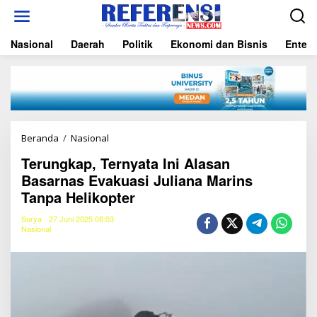
L
e
w
Nasional
Daerah
Politik
Ekonomi dan Bisnis
Entert
a
t
i
k
e
k
o
n
Beranda
/
Nasional
T
t
e
e
Terungkap, Ternyata Ini Alasan
r
n
Basarnas Evakuasi Juliana Marins
u
n
Tanpa Helikopter
g
k
Surya
27 Juni 2025 08:03
a
Nasional
p
,
T
e
r
n
y