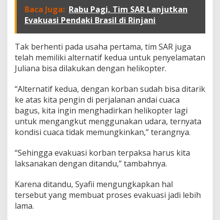
i
Baca Juga:
Rabu Pagi, Tim SAR Lanjutkan
k
o
Evakuasi Pendaki Brasil di Rinjani
p
t
e
Tak berhenti pada usaha pertama, tim SAR juga
r
telah memiliki alternatif kedua untuk penyelamatan
Juliana bisa dilakukan dengan helikopter.
“Alternatif kedua, dengan korban sudah bisa ditarik
ke atas kita pengin di perjalanan andai cuaca
bagus, kita ingin menghadirkan helikopter lagi
untuk mengangkut menggunakan udara, ternyata
kondisi cuaca tidak memungkinkan,” terangnya.
“Sehingga evakuasi korban terpaksa harus kita
laksanakan dengan ditandu,” tambahnya.
Karena ditandu, Syafii mengungkapkan hal
tersebut yang membuat proses evakuasi jadi lebih
lama.