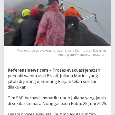
a
t
a
I
n
i
A
l
a
s
a
Momen proses evakuasi jenazah Juliana Marins oleh Basarnas.
(Instagram/@kantorsar_mataram)
n
B
a
s
Referensinews.com
– Proses evakuasi jenazah
a
pendaki wanita asal Brasil, Juliana Marins yang
r
jatuh di jurang di Gunung Rinjani telah selesai
n
dilakukan.
a
s
E
Tim SAR berhasil menarik tubuh Juliana yang jatuh
v
di sekitar Cemara Nunggal pada Rabu, 25 Juni 2025.
a
k
Dalam proses evakuasi ini, tim SAR gabungan