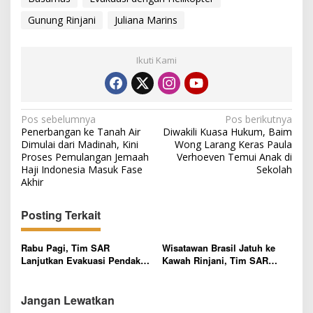
Gunung Rinjani
Juliana Marins
Ikuti Kami
N
Pos sebelumnya
Pos berikutnya
Penerbangan ke Tanah Air
Diwakili Kuasa Hukum, Baim
a
Dimulai dari Madinah, Kini
Wong Larang Keras Paula
v
Proses Pemulangan Jemaah
Verhoeven Temui Anak di
Haji Indonesia Masuk Fase
Sekolah
i
Akhir
g
Posting Terkait
a
s
Rabu Pagi, Tim SAR
Wisatawan Brasil Jatuh ke
i
Lanjutkan Evakuasi Pendaki
Kawah Rinjani, Tim SAR
p
Brasil di Rinjani
Kerahkan Puluhan Personel
dan Drone Guna Proses
o
Evakuasi
Jangan Lewatkan