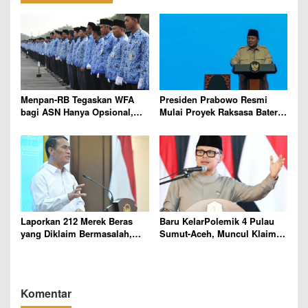
s
Menpan-RB Tegaskan WFA
Presiden Prabowo Resmi
bagi ASN Hanya Opsional,
Mulai Proyek Raksasa Baterai
Bukan Kewajiban
Kendaraan Listrik Senilai
Rp95,5 Triliun
Laporkan 212 Merek Beras
Baru KelarPolemik 4 Pulau
yang Diklaim Bermasalah,
Sumut-Aceh, Muncul Klaim
Mentan Amran Klaim Sudah
43 Pulau RI yang Kini dalam
Telepon Kapolri dan Jaksa
Sengketa
Agung
Komentar