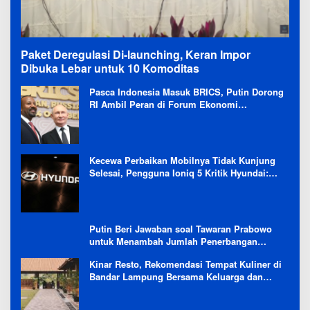
Paket Deregulasi Di-launching, Keran Impor
Dibuka Lebar untuk 10 Komoditas
Pasca Indonesia Masuk BRICS, Putin Dorong
RI Ambil Peran di Forum Ekonomi
Besutannya
Kecewa Perbaikan Mobilnya Tidak Kunjung
Selesai, Pengguna Ioniq 5 Kritik Hyundai:
Gencar Promosi tapi Buruk Layanan After-
Sales
Putin Beri Jawaban soal Tawaran Prabowo
untuk Menambah Jumlah Penerbangan
Langsung Rusia-Indonesia
Kinar Resto, Rekomendasi Tempat Kuliner di
Bandar Lampung Bersama Keluarga dan
Orang Tersayang