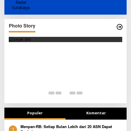
Photo Story
SEJAK DINI
T
Populer
Komentar
Menpan-RB: Setiap Bulan Lebih dari 20 ASN Dapat
1