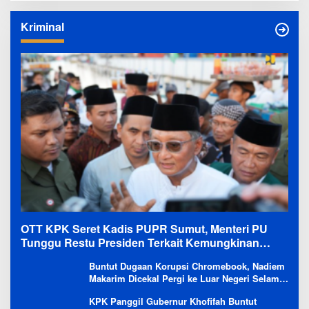
Kriminal
OTT KPK Seret Kadis PUPR Sumut, Menteri PU
Tunggu Restu Presiden Terkait Kemungkinan
Evaluasi Besar
Buntut Dugaan Korupsi Chromebook, Nadiem
Makarim Dicekal Pergi ke Luar Negeri Selama
6 Bulan
KPK Panggil Gubernur Khofifah Buntut