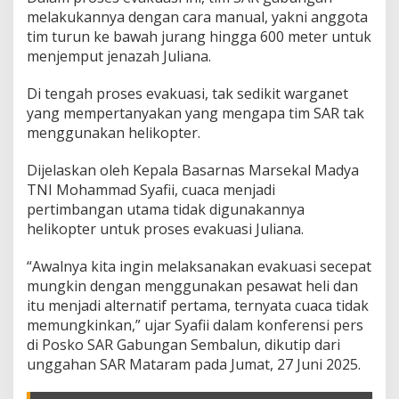
u
melakukannya dengan cara manual, yakni anggota
a
s
tim turun ke bawah jurang hingga 600 meter untuk
i
menjemput jenazah Juliana.
J
u
Di tengah proses evakuasi, tak sedikit warganet
l
yang mempertanyakan yang mengapa tim SAR tak
i
a
menggunakan helikopter.
n
a
Dijelaskan oleh Kepala Basarnas Marsekal Madya
M
TNI Mohammad Syafii, cuaca menjadi
a
pertimbangan utama tidak digunakannya
r
i
helikopter untuk proses evakuasi Juliana.
n
s
“Awalnya kita ingin melaksanakan evakuasi secepat
T
mungkin dengan menggunakan pesawat heli dan
a
itu menjadi alternatif pertama, ternyata cuaca tidak
n
p
memungkinkan,” ujar Syafii dalam konferensi pers
a
di Posko SAR Gabungan Sembalun, dikutip dari
H
unggahan SAR Mataram pada Jumat, 27 Juni 2025.
e
l