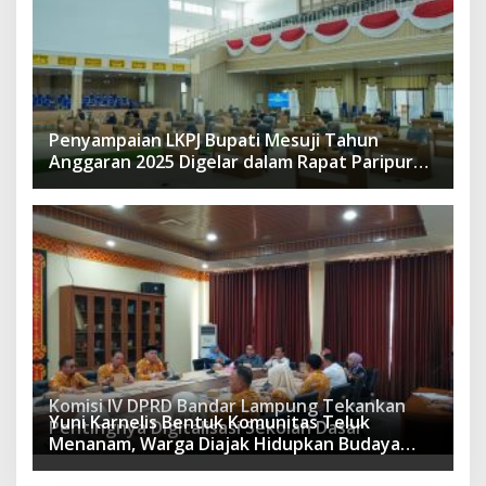
Penyampaian LKPJ Bupati Mesuji Tahun
Anggaran 2025 Digelar dalam Rapat Paripurna
DPRD
Komisi IV DPRD Bandar Lampung Tekankan
Yuni Karnelis Bentuk Komunitas Teluk
Pentingnya Digitalisasi Sekolah Dasar
Menanam, Warga Diajak Hidupkan Budaya
Tanam