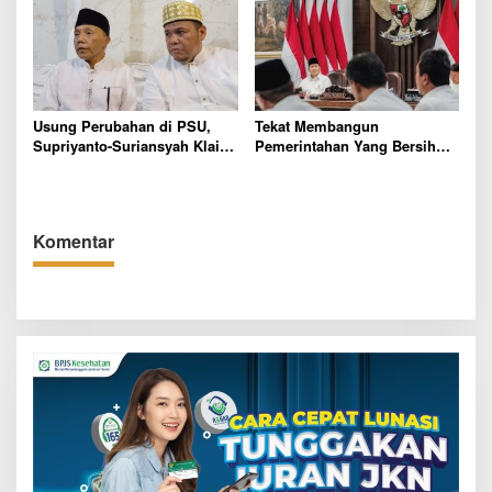
Usung Perubahan di PSU,
Tekat Membangun
Supriyanto-Suriansyah Klaim
Pemerintahan Yang Bersih
Bisa Raih Simpati Masyarakat
Dari Korupsi, Prabowo
Pesawaran
Warning Pejabat Bandel dan
“Ndablek”
Komentar