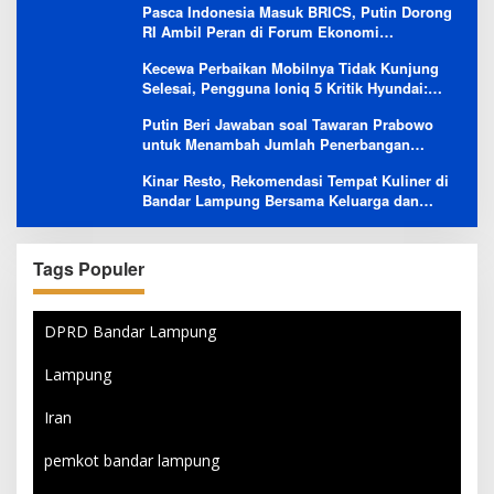
Pasca Indonesia Masuk BRICS, Putin Dorong
RI Ambil Peran di Forum Ekonomi
Besutannya
Kecewa Perbaikan Mobilnya Tidak Kunjung
Selesai, Pengguna Ioniq 5 Kritik Hyundai:
Gencar Promosi tapi Buruk Layanan After-
Putin Beri Jawaban soal Tawaran Prabowo
Sales
untuk Menambah Jumlah Penerbangan
Langsung Rusia-Indonesia
Kinar Resto, Rekomendasi Tempat Kuliner di
Bandar Lampung Bersama Keluarga dan
Orang Tersayang
Tags Populer
DPRD Bandar Lampung
Lampung
Iran
pemkot bandar lampung