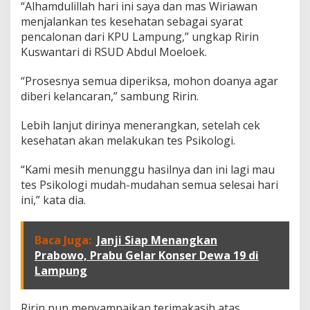
g
“Alhamdulillah hari ini saya dan mas Wiriawan
C
menjalankan tes kesehatan sebagai syarat
e
pencalonan dari KPU Lampung,” ungkap Ririn
k
K
Kuswantari di RSUD Abdul Moeloek.
e
s
“Prosesnya semua diperiksa, mohon doanya agar
e
diberi kelancaran,” sambung Ririn.
h
a
Lebih lanjut dirinya menerangkan, setelah cek
t
a
kesehatan akan melakukan tes Psikologi.
n
d
“Kami mesih menunggu hasilnya dan ini lagi mau
i
tes Psikologi mudah-mudahan semua selesai hari
R
ini,” kata dia.
S
U
D
A
Baca Juga:
Janji Siap Menangkan
b
Prabowo, Prabu Gelar Konser Dewa 19 di
d
Lampung
u
l
M
Ririn pun menyampaikan terimakasih atas