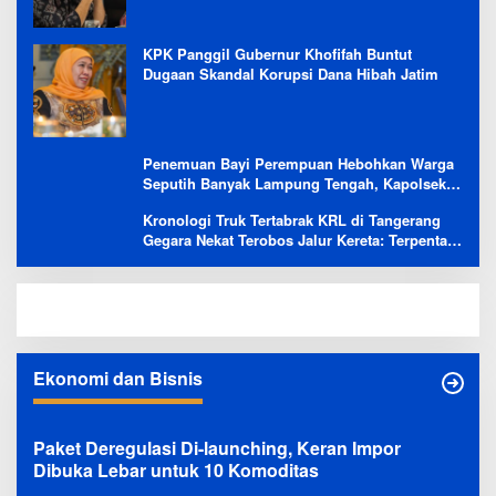
KPK Panggil Gubernur Khofifah Buntut
Dugaan Skandal Korupsi Dana Hibah Jatim
Penemuan Bayi Perempuan Hebohkan Warga
Seputih Banyak Lampung Tengah, Kapolsek:
Masih Kami Lakukan Penyelidikan
Kronologi Truk Tertabrak KRL di Tangerang
Gegara Nekat Terobos Jalur Kereta: Terpental,
Timpa 2 Motor
Ekonomi dan Bisnis
Paket Deregulasi Di-launching, Keran Impor
Dibuka Lebar untuk 10 Komoditas