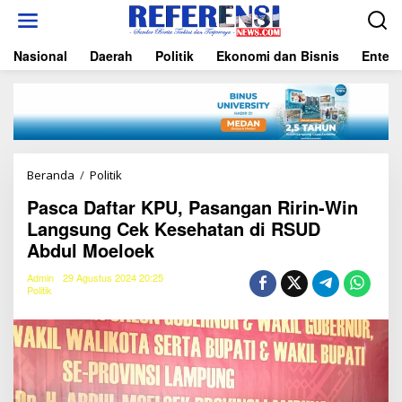
L
e
w
Nasional
Daerah
Politik
Ekonomi dan Bisnis
Entert
a
t
i
k
e
k
o
n
Beranda
/
Politik
P
t
a
e
Pasca Daftar KPU, Pasangan Ririn-Win
s
n
Langsung Cek Kesehatan di RSUD
c
a
Abdul Moeloek
D
a
Admin
29 Agustus 2024 20:25
f
Politik
t
a
r
K
P
U
,