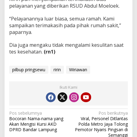
o
pelayanan yang diberikan RSUD Abdul Moeloek.
e
l
o
“Pelayanannya luar biasa, semua ramah. Kami
e
sampaikan terimakasih pada pihak rumah sakit,”
k
paparnya.
Dia juga mengaku tidak mengalami kesulitan saat
tes kesehatan.
(rn1)
pilbup pringsewu
ririn
Wiriawan
Ikuti Kami
N
Pos sebelumnya
Pos berikutnya
Bocoran Nama-nama yang
Viral, Personel Ditlantas
a
Akan Mengisi Kursi AKD
Polda Metro Jaya Tolong
v
DPRD Bandar Lampung
Pemotor Nyaris Pingsan di
Semanggi