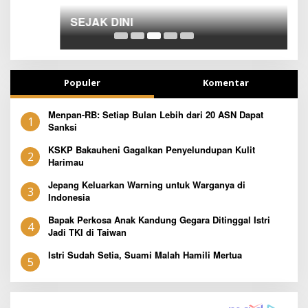
T
Populer
Komentar
Menpan-RB: Setiap Bulan Lebih dari 20 ASN Dapat
1
Sanksi
KSKP Bakauheni Gagalkan Penyelundupan Kulit
2
Harimau
Jepang Keluarkan Warning untuk Warganya di
3
Indonesia
Bapak Perkosa Anak Kandung Gegara Ditinggal Istri
4
Jadi TKI di Taiwan
Istri Sudah Setia, Suami Malah Hamili Mertua
5