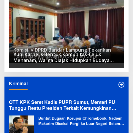
Komisi IV DPRD Bandar Lampung Tekankan
Yuni Karnelis Bentuk Komunitas Teluk
Pentingnya Digitalisasi Sekolah Dasar
Menanam, Warga Diajak Hidupkan Budaya
Tanam
Kriminal
OTT KPK Seret Kadis PUPR Sumut, Menteri PU
Tunggu Restu Presiden Terkait Kemungkinan
Evaluasi Besar
Buntut Dugaan Korupsi Chromebook, Nadiem
Makarim Dicekal Pergi ke Luar Negeri Selama
6 Bulan