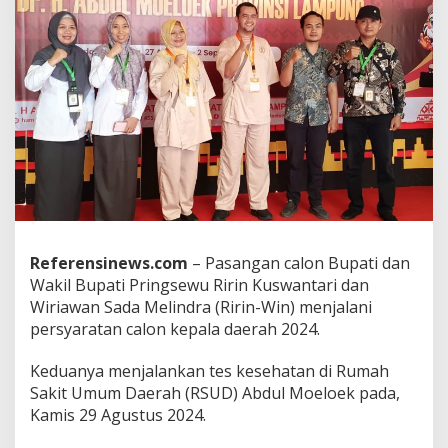
P
a
s
a
n
g
a
n
R
i
r
i
n
-
Referensinews.com
– Pasangan calon Bupati dan
W
Wakil Bupati Pringsewu Ririn Kuswantari dan
i
n
Wiriawan Sada Melindra (Ririn-Win) menjalani
L
persyaratan calon kepala daerah 2024.
a
n
Keduanya menjalankan tes kesehatan di Rumah
g
Sakit Umum Daerah (RSUD) Abdul Moeloek pada,
s
u
Kamis 29 Agustus 2024.
n