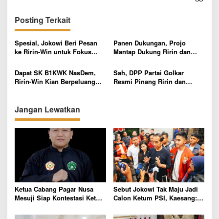
i
g
Posting Terkait
a
s
Spesial, Jokowi Beri Pesan
Panen Dukungan, Projo
ke Ririn-Win untuk Fokus
Mantap Dukung Ririn dan
i
Pertanian dan Infrastruktur
Wiriawan di Pilkada
p
Pringsewu
Dapat SK B1KWK NasDem,
Sah, DPP Partai Golkar
Ririn-Win Kian Berpeluang
Resmi Pinang Ririn dan
o
Menangkan Pilkada
Wiriawan Maju Pilkada
s
Pringsewu 2024
Pringsewu
Jangan Lewatkan
Ketua Cabang Pagar Nusa
Sebut Jokowi Tak Maju Jadi
Mesuji Siap Kontestasi Ketua
Calon Ketum PSI, Kaesang:
Wilayah Pagar Nusa
Sudah Kami Bicarakan di
Lampung 2026
Solo