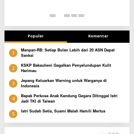
SEJAK DINI
T
Populer
Komentar
Menpan-RB: Setiap Bulan Lebih dari 20 ASN Dapat
1
Sanksi
KSKP Bakauheni Gagalkan Penyelundupan Kulit
2
Harimau
Jepang Keluarkan Warning untuk Warganya di
3
Indonesia
Bapak Perkosa Anak Kandung Gegara Ditinggal Istri
4
Jadi TKI di Taiwan
Istri Sudah Setia, Suami Malah Hamili Mertua
5