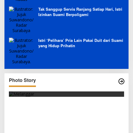
Tak Sanggup Servis Ranjang Satiap Hari, Istri
Izinkan Suami Berpoligami
Istri ‘Pelihara’ Pria Lain Pakai Duit dari Suami
yang Hidup Prihatin
Photo Story