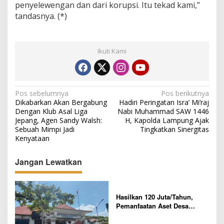
j
penyelewengan dan dari korupsi. Itu tekad kami,”
a
tandasnya. (*)
b
a
t
B
Ikuti Kami
a
n
d
e
N
l
Pos sebelumnya
Pos berikutnya
d
Dikabarkan Akan Bergabung
Hadiri Peringatan Isra’ Mi’raj
a
a
Dengan Klub Asal Liga
Nabi Muhammad SAW 1446
n
v
Jepang, Agen Sandy Walsh:
H, Kapolda Lampung Ajak
"
Sebuah Mimpi Jadi
Tingkatkan Sinergitas
i
N
Kenyataan
d
g
a
Jangan Lewatkan
a
b
l
s
e
i
k
Hasilkan 120 Juta/Tahun,
"
p
Pemanfaatan Aset Desa
Sumber Makmur Mesuji Sarat
o
Korupsi?