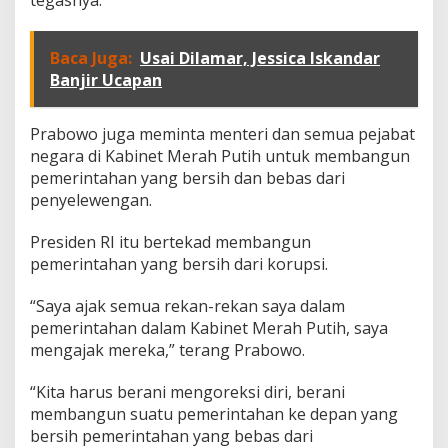
i
K
o
r
Baca Juga:
Usai Dilamar, Jessica Iskandar
u
Banjir Ucapan
p
s
i
Prabowo juga meminta menteri dan semua pejabat
,
negara di Kabinet Merah Putih untuk membangun
P
pemerintahan yang bersih dan bebas dari
r
penyelewengan.
a
b
o
Presiden RI itu bertekad membangun
w
pemerintahan yang bersih dari korupsi.
o
W
“Saya ajak semua rekan-rekan saya dalam
a
r
pemerintahan dalam Kabinet Merah Putih, saya
n
mengajak mereka,” terang Prabowo.
i
n
“Kita harus berani mengoreksi diri, berani
g
membangun suatu pemerintahan ke depan yang
P
e
bersih pemerintahan yang bebas dari