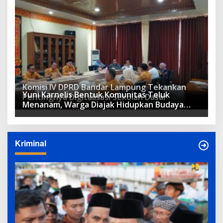
Komisi IV DPRD Bandar Lampung Tekankan
Yuni Karnelis Bentuk Komunitas Teluk
Pentingnya Digitalisasi Sekolah Dasar
Menanam, Warga Diajak Hidupkan Budaya
Tanam
Kriminal