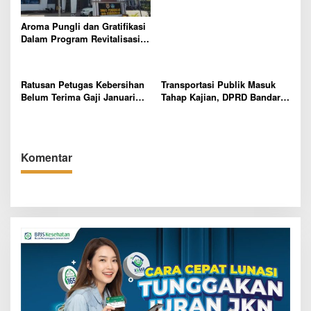
s
Aroma Pungli dan Gratifikasi
Dalam Program Revitalisasi
Sekolah di Mesuji Mencuat
Ratusan Petugas Kebersihan
Transportasi Publik Masuk
Belum Terima Gaji Januari
Tahap Kajian, DPRD Bandar
2026, DPRD Bandar Lampung
Lampung Soroti Izin Angkot
Desak DLH dan Keuangan
dan Wacana BRT
Daerah Bertindak Cepat
Komentar