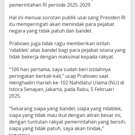
pemerintahan RI periode 2025-2029.
e
m
e
Hal ini menuai sorotan publik usai sang Presiden RI
r
itu memperingati akan menindak para pejabat
i
negara yang tidak patuh dan bandel.
n
t
Prabowo juga tidak ragu memberikan istilah
a
h
‘ndablek’ alias bandel bagi para pejabat istana yang
a
tidak bekerja dengan maksimal kepada rakyat.
n
Y
“100 hari pertama, saya sudah beri istilahnya
a
peringatan berkali-kali,” ucap Prabowo saat
n
g
menghadiri Harlah ke-102 Nahdlatul Ulama (NU) di
B
Istora Senayan, Jakarta, pada Rabu, 5 Februari
e
2025.
r
s
“Sekarang siapa yang bandel, siapa yang ndablek,
i
h
siapa yang tidak mau ikut dengan aliran besar ini,
D
dengan tuntutan rakyat pemerintahan yang bersih,
a
siapa yang tidak patuh, saya akan tindak,”
r
tegasnya.