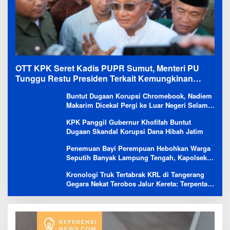
OTT KPK Seret Kadis PUPR Sumut, Menteri PU
Tunggu Restu Presiden Terkait Kemungkinan
Evaluasi Besar
Buntut Dugaan Korupsi Chromebook, Nadiem
Makarim Dicekal Pergi ke Luar Negeri Selama
6 Bulan
KPK Panggil Gubernur Khofifah Buntut
Dugaan Skandal Korupsi Dana Hibah Jatim
Penemuan Bayi Perempuan Hebohkan Warga
Seputih Banyak Lampung Tengah, Kapolsek:
Masih Kami Lakukan Penyelidikan
Kronologi Truk Tertabrak KRL di Tangerang
Gegara Nekat Terobos Jalur Kereta: Terpental,
Timpa 2 Motor