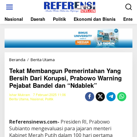
L
e
w
Nasional
Daerah
Politik
Ekonomi dan Bisnis
Entert
a
t
i
k
e
k
o
n
Beranda
/
Berita Utama
T
t
e
e
Tekat Membangun Pemerintahan Yang
k
n
Bersih Dari Korupsi, Prabowo Warning
a
t
Pejabat Bandel dan “Ndablek”
M
e
Ishar Mukram
7 Februari 2025 11:06
m
Berita Utama
,
Nasional
,
Politik
b
a
n
g
Referensinews.com-
Presiden RI, Prabowo
u
Subianto mengevaluasi para jajaran menteri
n
Kabinet Merah Putih dalam 100 hari pertama
P