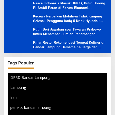
Pasca Indonesia Masuk BRICS, Putin Dorong
RI Ambil Peran di Forum Ekonomi
Besutannya
Kecewa Perbaikan Mobilnya Tidak Kunjung
Selesai, Pengguna Ioniq 5 Kritik Hyundai:
Gencar Promosi tapi Buruk Layanan After-
Putin Beri Jawaban soal Tawaran Prabowo
Sales
untuk Menambah Jumlah Penerbangan
Langsung Rusia-Indonesia
Kinar Resto, Rekomendasi Tempat Kuliner di
Bandar Lampung Bersama Keluarga dan
Orang Tersayang
Tags Populer
DPRD Bandar Lampung
Lampung
Iran
pemkot bandar lampung