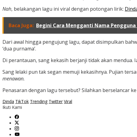
Nah
, belakangan lagu ini viral dengan potongan lirik:
Dind
Baca Juga:
Begini Cara Mengganti Nama Pengguna 
Dari awal hingga pengujung lagu, dapat disimpulkan bahwa
‘dua purnama’.
Di perantauan, sang kekasih berjanji tidak akan mendua.
Sang lelaki pun tak segan memuji kekasihnya. Pujian ters
menawan.
Penasaran dengan lagu tersebut? Silahkan berselancar k
Dinda
TikTok
Trending
Twitter
Viral
Ikuti Kami