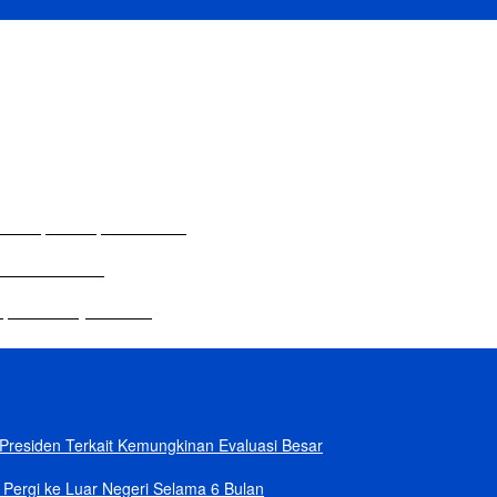
lam Rapat Paripurna DPRD
 Sekolah Dasar
dupkan Budaya Tanam
residen Terkait Kemungkinan Evaluasi Besar
Pergi ke Luar Negeri Selama 6 Bulan