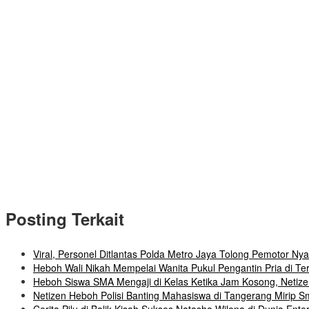
Posting Terkait
Viral, Personel Ditlantas Polda Metro Jaya Tolong Pemotor Ny
Heboh Wali Nikah Mempelai Wanita Pukul Pengantin Pria di Ter
Heboh Siswa SMA Mengaji di Kelas Ketika Jam Kosong, Netiz
Netizen Heboh Polisi Banting Mahasiswa di Tangerang Mirip 