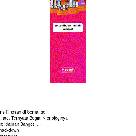
aris Pingsan di Semanggi
nate, Ternyata Begini Kronologinya
en: Idaman Banget …
Smackdown