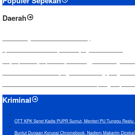
Populer Sepekan
Daerah
Antusias Warga di Reses Ketua DPRD Mesuji
Apresiasi Ketua DPRD Mesuji di Hut Bayangkara ke-80 Tahun
Penyampaian LKPJ Bupati Mesuji Tahun Anggaran 2025 Digelar da
Komisi IV DPRD Bandar Lampung Tekankan Pentingnya Digitalisasi
Yuni Karnelis Bentuk Komunitas Teluk Menanam, Warga Diajak Hi
Kriminal
OTT KPK Seret Kadis PUPR Sumut, Menteri PU Tunggu Restu P
Buntut Dugaan Korupsi Chromebook, Nadiem Makarim Dicekal 