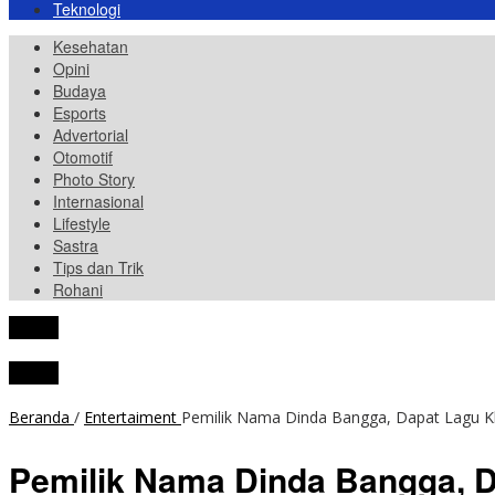
Teknologi
Kesehatan
Opini
Budaya
Esports
Advertorial
Otomotif
Photo Story
Internasional
Lifestyle
Sastra
Tips dan Trik
Rohani
tutup
tutup
Beranda
/
Entertaiment
Pemilik Nama Dinda Bangga, Dapat Lagu Khu
Pemilik Nama Dinda Bangga, Da